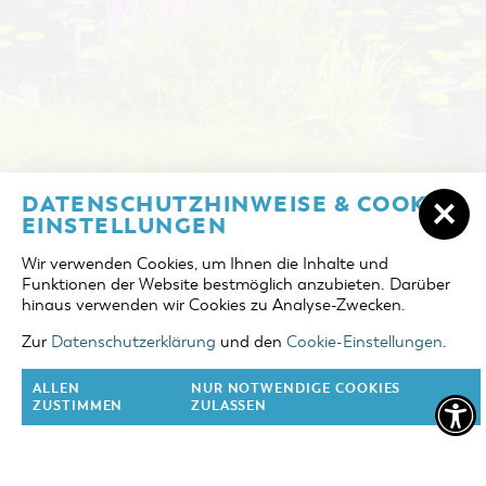
NOCLEGI W COTTBUS
DATENSCHUTZHINWEISE & COOKIE-
DZIEŃ PRZYJAZDU
EINSTELLUNGEN
ZAREZERWUJ NOCLEG
Wir verwenden Cookies, um Ihnen die Inhalte und
DZIEŃ WYJAZDU
Funktionen der Website bestmöglich anzubieten. Darüber
JEZIORO "COTTBUSER OSTSEE"
hinaus verwenden wir Cookies zu Analyse-Zwecken.
OSOBY DOROSŁE
REGION DOOKOŁA COTTBUS
Zur
Datenschutzerklärung
und den
Cookie-Einstellungen
.
2 osoby
KALENDARZ WYDARZEŃ
ALLEN
NUR NOTWENDIGE COOKIES
DZIECI
ZUSTIMMEN
ZULASSEN
0 dzieci
OFERTA DLA GRUP
ZOBACZ FILM O COTTBUS
ZAREZERWUJ