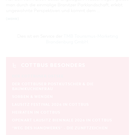
man durch die einmalige Branitzer Parklandschaft, erlebt
ungewohnte Perspektiven und kommt dem …
[MEHR]
Dies ist ein Service der
TMB Tourismus-Marketing
Brandenburg GmbH
.
COTTBUS BESONDERS
DER COTTBUSER OSTSEE
DER COTTBUSER POSTKUTSCHER & DIE
BAUMKUCHENFRAU
SORBEN & WENDEN
LAUSITZ FESTIVAL 2026 IN COTTBUS
HEIRATEN IN COTTBUS
OPENART LAUSITZ BIENNALE 2026 IN COTTBUS
"WEG DES HANDWERKS" - DIE ZUNFTZEICHEN