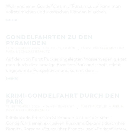
Während einer Gondelfahrt mit "Fürstin Lucie" kann man
volkstümlichen und klassischen Klängen lauschen.
[MEHR]
GONDELFAHRTEN ZU DEN
PYRAMIDEN
13. SEPTEMBER 2026
13:30 – 14:30 UHR
FÜRST PÜCKLER MUSEUM
PARK & SCHLOSS BRANITZ
Auf den von Fürst Pückler angelegten Wasserwegen gleitet
man durch die einmalige Branitzer Parklandschaft, erlebt
ungewohnte Perspektiven und kommt dem …
[MEHR]
KRIMI-GONDELFAHRT DURCH DEN
PARK
13. SEPTEMBER 2026
14:45 – 15:45 UHR
FÜRST PÜCKLER MUSEUM
PARK & SCHLOSS BRANITZ
Krimiautorin Franziska Steinhauer liest bei der Krimi-
Gondelfahrt einen exklusiven Kurzkrimi. Bekannt durch ihre
Branitz- Romane »Sturm über Branitz« und »Parkgeflüster«,