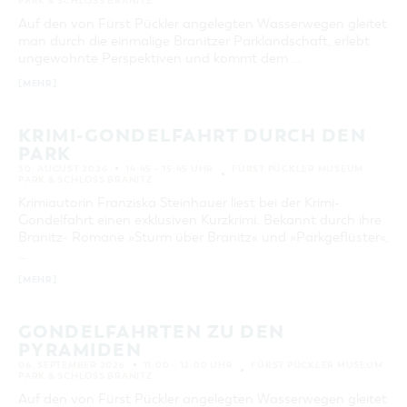
PARK & SCHLOSS BRANITZ
Auf den von Fürst Pückler angelegten Wasserwegen gleitet
man durch die einmalige Branitzer Parklandschaft, erlebt
ungewohnte Perspektiven und kommt dem …
[MEHR]
KRIMI-GONDELFAHRT DURCH DEN
PARK
30. AUGUST 2026
14:45 – 15:45 UHR
FÜRST PÜCKLER MUSEUM
PARK & SCHLOSS BRANITZ
Krimiautorin Franziska Steinhauer liest bei der Krimi-
Gondelfahrt einen exklusiven Kurzkrimi. Bekannt durch ihre
Branitz- Romane »Sturm über Branitz« und »Parkgeflüster«,
…
[MEHR]
GONDELFAHRTEN ZU DEN
PYRAMIDEN
06. SEPTEMBER 2026
11:00 – 12:00 UHR
FÜRST PÜCKLER MUSEUM
PARK & SCHLOSS BRANITZ
Auf den von Fürst Pückler angelegten Wasserwegen gleitet