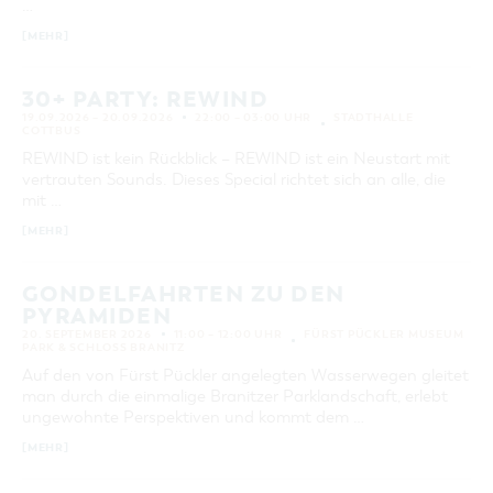
…
[MEHR]
30+ PARTY: REWIND
19.09.2026 – 20.09.2026
22:00 – 03:00 UHR
STADTHALLE
COTTBUS
REWIND ist kein Rückblick – REWIND ist ein Neustart mit
vertrauten Sounds. Dieses Special richtet sich an alle, die
mit …
[MEHR]
GONDELFAHRTEN ZU DEN
PYRAMIDEN
20. SEPTEMBER 2026
11:00 – 12:00 UHR
FÜRST PÜCKLER MUSEUM
PARK & SCHLOSS BRANITZ
Auf den von Fürst Pückler angelegten Wasserwegen gleitet
man durch die einmalige Branitzer Parklandschaft, erlebt
ungewohnte Perspektiven und kommt dem …
[MEHR]