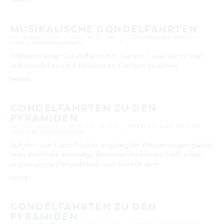
[MEHR]
GASTRONOMIE
BAUMKUCHENFRAU
WANDERTOUREN
COTTBUS PER VIDEO ENTDECKEN
FREIZEIT UND KULTUR
CARAVANSTELLPLÄTZE
SERVICE & KONTAKT
24
25
26
27
28
29
30
EINKAUFEN, PARKEN UND COTTBUSER
SORBEN & WENDEN
KANUTOUREN
Anreise, Info, Souvenirs, Gutscheine
ÜBERNACHTUNGEN FÜR FAMILIEN
MUSIKALISCHE GONDELFAHRTEN
GESCHENKGUTSCHEIN
31
LAUSITZ FESTIVAL 2026 IN COTTBUS
09. AUGUST 2026
12:15 – 13:15 UHR
FÜRST PÜCKLER MUSEUM
TOURISTINFORMATION
DER PERFEKTE TAG
PARK & SCHLOSS BRANITZ
EINKAUFEN
HEIRATEN IN COTTBUS
COTTBUSER BILDERGALERIE
ERWEITERTE SUCHE
Während einer Gondelfahrt mit "Fürstin Lucie" kann man
COTTBUS VON OBEN (FOTOS)
PARKMÖGLICHKEITEN
OPENART LAUSITZ BIENNALE 2026 IN COTTBUS
volkstümlichen und klassischen Klängen lauschen.
INFOMATERIAL
Zeitraum
COTTBUS VON OBEN (KURZVIDEOS)
WOCHENMÄRKTE
"WEG DES HANDWERKS" - DIE ZUNFTZEICHEN
[MEHR]
VON
LADEMÖGLICHKEITEN FÜR E-BIKES
COTTBUSER GESCHENKGUTSCHEIN
BIS
GUTSCHEINE
GONDELFAHRTEN ZU DEN
SOUVENIRS
PYRAMIDEN
SUCHBEGRIFF
09. AUGUST 2026
13:30 – 14:30 UHR
FÜRST PÜCKLER MUSEUM
COTTBUS BARRIEREFREI
PARK & SCHLOSS BRANITZ
ÖFFENTLICHE TOILETTEN
Auf den von Fürst Pückler angelegten Wasserwegen gleitet
ORT
man durch die einmalige Branitzer Parklandschaft, erlebt
NACHHALTIGKEIT - WIR SIND DABEI!
ungewohnte Perspektiven und kommt dem …
SUCHEN
[MEHR]
GONDELFAHRTEN ZU DEN
PYRAMIDEN