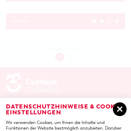
TEILEN AUF
37
Datensätze 1 bis 30 von
1
2
ADRESSE / ANFAHRT
Berliner Platz 6 / Stadthalle
DATENSCHUTZHINWEISE & COOKIE-
03046 Cottbus
EINSTELLUNGEN
TELEFON
+49 355 75420
Wir verwenden Cookies, um Ihnen die Inhalte und
FAX
+49 355 7542455
Funktionen der Website bestmöglich anzubieten. Darüber
E-MAIL
cottbus-service@cmt-cottbus.de