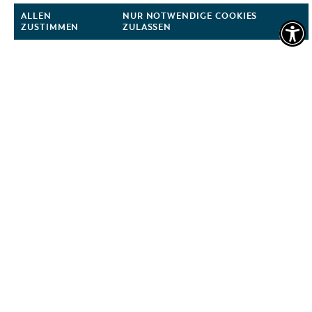
COTTBUS
ALLEN
NUR NOTWENDIGE COOKIES
ZUSTIMMEN
ZULASSEN
COTTBUS ENTDECKEN
INTERAKTIVE KARTE
FÜHRUNGEN FÜR JEDERMANN
TOURENTIPPS, ARCHITEKTURPFAD &
PÜCKLERTICKET
GRÜNES COTTBUS
MUSEEN, GALERIEN, KULTUR
GASTRONOMIE
EINKAUFEN, PARKEN UND COTTBUSER
GESCHENKGUTSCHEIN
EINKAUFEN
PARKMÖGLICHKEITEN
WOCHENMÄRKTE
COTTBUSER GESCHENKGUTSCHEIN
DER PERFEKTE TAG