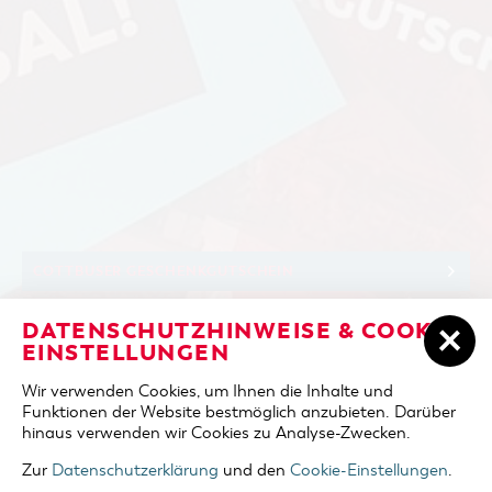
COTTBUSER GESCHENK­GUTSCHEIN
Sie sind hier:
Start
/
Cottbus entdecken
/
Einkaufen, Parken und Cottbuser
DATENSCHUTZHINWEISE & COOKIE-
SPREEWALD-PAVILLON IM
Geschenkgutschein
/
Cottbuser Geschenkgutschein
/
EINSTELLUNGEN
HAUPTBAHNHOF COTTBUS
Wir verwenden Cookies, um Ihnen die Inhalte und
Funktionen der Website bestmöglich anzubieten. Darüber
SPREEWALD-PAVILLON
hinaus verwenden wir Cookies zu Analyse-Zwecken.
IM HAUPTBAHNHOF
Zur
Datenschutzerklärung
und den
Cookie-Einstellungen
.