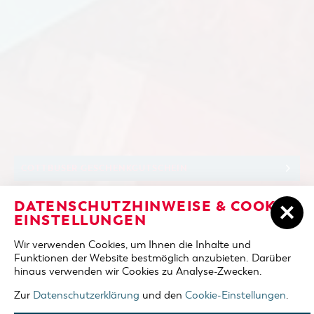
COTTBUSER GESCHENK­GUTSCHEIN
Sie sind hier:
Start
/
Cottbus entdecken
/
Einkaufen, Parken und Cottbuser
DATENSCHUTZHINWEISE & COOKIE-
SPREMBERGER TURM
Geschenkgutschein
/
Cottbuser Geschenkgutschein
/
EINSTELLUNGEN
COTTBUS
Wir verwenden Cookies, um Ihnen die Inhalte und
Funktionen der Website bestmöglich anzubieten. Darüber
SPREMBERGER TURM
hinaus verwenden wir Cookies zu Analyse-Zwecken.
COTTBUS
Zur
Datenschutzerklärung
und den
Cookie-Einstellungen
.