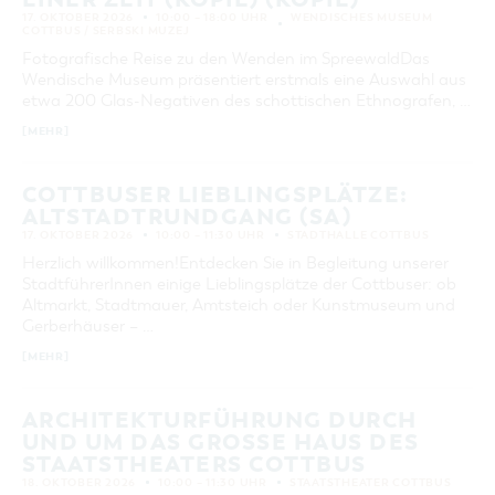
17. OKTOBER 2026
10:00 – 18:00 UHR
WENDISCHES MUSEUM
COTTBUS / SERBSKI MUZEJ
Fotografische Reise zu den Wenden im SpreewaldDas
Wendische Museum präsentiert erstmals eine Auswahl aus
etwa 200 Glas-Negativen des schottischen Ethnografen, …
[MEHR]
COTTBUSER LIEBLINGSPLÄTZE:
ALTSTADTRUNDGANG (SA)
17. OKTOBER 2026
10:00 – 11:30 UHR
STADTHALLE COTTBUS
Herzlich willkommen!Entdecken Sie in Begleitung unserer
StadtführerInnen einige Lieblingsplätze der Cottbuser: ob
Altmarkt, Stadtmauer, Amtsteich oder Kunstmuseum und
Gerberhäuser – …
[MEHR]
ARCHITEKTURFÜHRUNG DURCH
UND UM DAS GROSSE HAUS DES S
TAATSTHEATERS COTTBUS
18. OKTOBER 2026
10:00 – 11:30 UHR
STAATSTHEATER COTTBUS