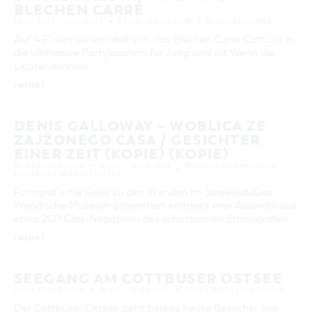
BLECHEN CARRÉ
10.10.2026 – 11.10.2026
22:00 – 05:00 UHR
BLECHEN CARRÉ
Auf 4 Floors verwandelt sich das Blechen Carré Cottbus in
die ultimative Partylocation für Jung und Alt.Wenn die
Lichter dimmen, …
[MEHR]
DENIS GALLOWAY – WOBLICA ZE
ZAJŹONEGO CASA / GESICHTER
EINER ZEIT (KOPIE) (KOPIE)
11. OKTOBER 2026
10:00 – 18:00 UHR
WENDISCHES MUSEUM
COTTBUS / SERBSKI MUZEJ
Fotografische Reise zu den Wenden im SpreewaldDas
Wendische Museum präsentiert erstmals eine Auswahl aus
etwa 200 Glas-Negativen des schottischen Ethnografen, …
[MEHR]
SEEGANG AM COTTBUSER OSTSEE
11. OKTOBER 2026
10:00 – 12:30 UHR
SPORTPLATZ SCHLICHOW
Der Cottbuser Ostsee zieht bereits heute Besucher aus