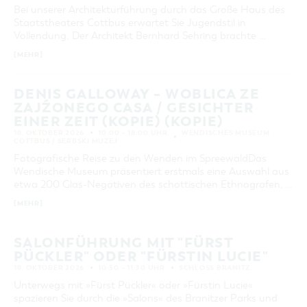
Bei unserer Architekturführung durch das Große Haus des
Staatstheaters Cottbus erwartet Sie Jugendstil in
Vollendung. Der Architekt Bernhard Sehring brachte …
[MEHR]
DENIS GALLOWAY – WOBLICA ZE
ZAJŹONEGO CASA / GESICHTER
EINER ZEIT (KOPIE) (KOPIE)
18. OKTOBER 2026
10:00 – 18:00 UHR
WENDISCHES MUSEUM
COTTBUS / SERBSKI MUZEJ
Fotografische Reise zu den Wenden im SpreewaldDas
Wendische Museum präsentiert erstmals eine Auswahl aus
etwa 200 Glas-Negativen des schottischen Ethnografen, …
[MEHR]
SALONFÜHRUNG MIT "FÜRST
PÜCKLER" ODER "FÜRSTIN LUCIE"
18. OKTOBER 2026
10:30 – 11:30 UHR
SCHLOSS BRANITZ
Unterwegs mit »Fürst Pückler« oder »Fürstin Lucie«
spazieren Sie durch die »Salons« des Branitzer Parks und