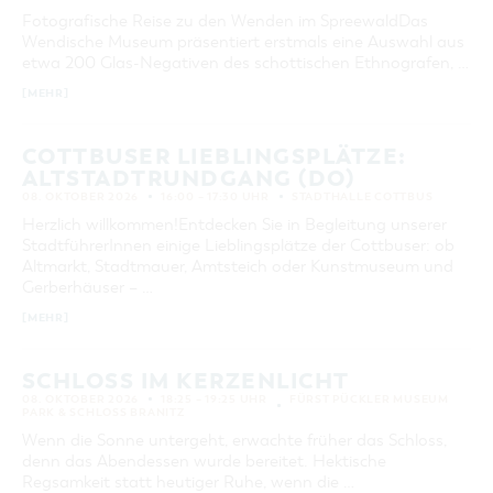
Fotografische Reise zu den Wenden im SpreewaldDas
Wendische Museum präsentiert erstmals eine Auswahl aus
etwa 200 Glas-Negativen des schottischen Ethnografen, …
[MEHR]
COTTBUSER LIEBLINGSPLÄTZE:
ALTSTADTRUNDGANG (DO)
08. OKTOBER 2026
16:00 – 17:30 UHR
STADTHALLE COTTBUS
Herzlich willkommen!Entdecken Sie in Begleitung unserer
StadtführerInnen einige Lieblingsplätze der Cottbuser: ob
Altmarkt, Stadtmauer, Amtsteich oder Kunstmuseum und
Gerberhäuser – …
[MEHR]
SCHLOSS IM KERZENLICHT
08. OKTOBER 2026
18:25 – 19:25 UHR
FÜRST PÜCKLER MUSEUM
PARK & SCHLOSS BRANITZ
Wenn die Sonne untergeht, erwachte früher das Schloss,
denn das Abendessen wurde bereitet. Hektische
Regsamkeit statt heutiger Ruhe, wenn die …