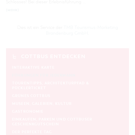
Schlosses! Bei dieser Erlebnisführung …
[MEHR]
Dies ist ein Service der
TMB Tourismus-Marketing
Brandenburg GmbH
.
COTTBUS ENTDECKEN
INTERAKTIVE KARTE
FÜHRUNGEN FÜR JEDERMANN
TOURENTIPPS, ARCHITEKTURPFAD &
PÜCKLERTICKET
GRÜNES COTTBUS
MUSEEN, GALERIEN, KULTUR
GASTRONOMIE
EINKAUFEN, PARKEN UND COTTBUSER
GESCHENKGUTSCHEIN
DER PERFEKTE TAG