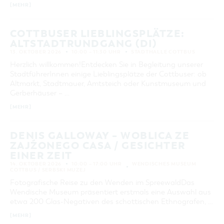
[MEHR]
COTTBUSER LIEBLINGSPLÄTZE:
ALTSTADTRUNDGANG (DI)
13. OKTOBER 2026
10:00 – 11:30 UHR
STADTHALLE COTTBUS
Herzlich willkommen!Entdecken Sie in Begleitung unserer
StadtführerInnen einige Lieblingsplätze der Cottbuser: ob
Altmarkt, Stadtmauer, Amtsteich oder Kunstmuseum und
Gerberhäuser – …
[MEHR]
DENIS GALLOWAY – WOBLICA ZE
ZAJŹONEGO CASA / GESICHTER
EINER ZEIT
14. OKTOBER 2026
10:00 – 17:00 UHR
WENDISCHES MUSEUM
COTTBUS / SERBSKI MUZEJ
Fotografische Reise zu den Wenden im SpreewaldDas
Wendische Museum präsentiert erstmals eine Auswahl aus
etwa 200 Glas-Negativen des schottischen Ethnografen, …
[MEHR]