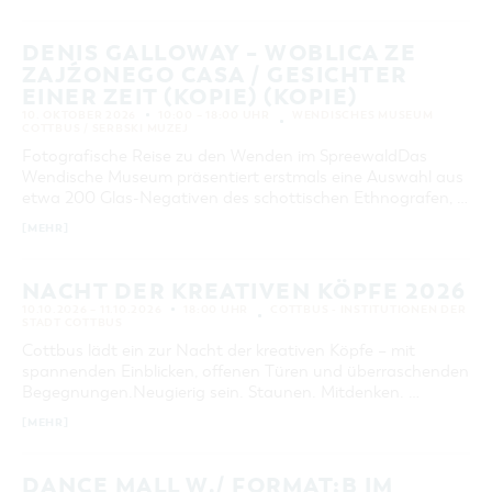
DENIS GALLOWAY – WOBLICA ZE
ZAJŹONEGO CASA / GESICHTER
EINER ZEIT (KOPIE) (KOPIE)
10. OKTOBER 2026
10:00 – 18:00 UHR
WENDISCHES MUSEUM
COTTBUS / SERBSKI MUZEJ
Fotografische Reise zu den Wenden im SpreewaldDas
Wendische Museum präsentiert erstmals eine Auswahl aus
etwa 200 Glas-Negativen des schottischen Ethnografen, …
[MEHR]
NACHT DER KREATIVEN KÖPFE 2026
10.10.2026 – 11.10.2026
18:00 UHR
COTTBUS - INSTITUTIONEN DER
STADT COTTBUS
Cottbus lädt ein zur Nacht der kreativen Köpfe – mit
spannenden Einblicken, offenen Türen und überraschenden
Begegnungen.Neugierig sein. Staunen. Mitdenken. …
[MEHR]
DANCE MALL W./ FORMAT:B IM