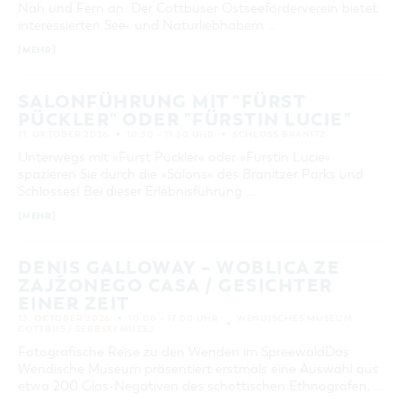
Nah und Fern an. Der Cottbuser Ostseeförderverein bietet
interessierten See- und Naturliebhabern …
[MEHR]
SALONFÜHRUNG MIT "FÜRST
PÜCKLER" ODER "FÜRSTIN LUCIE"
11. OKTOBER 2026
10:30 – 11:30 UHR
SCHLOSS BRANITZ
Unterwegs mit »Fürst Pückler« oder »Fürstin Lucie«
spazieren Sie durch die »Salons« des Branitzer Parks und
Schlosses! Bei dieser Erlebnisführung …
[MEHR]
DENIS GALLOWAY – WOBLICA ZE
ZAJŹONEGO CASA / GESICHTER
EINER ZEIT
13. OKTOBER 2026
10:00 – 17:00 UHR
WENDISCHES MUSEUM
COTTBUS / SERBSKI MUZEJ
Fotografische Reise zu den Wenden im SpreewaldDas
Wendische Museum präsentiert erstmals eine Auswahl aus
etwa 200 Glas-Negativen des schottischen Ethnografen, …