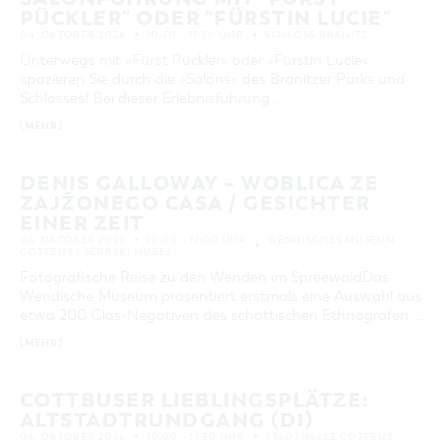
PÜCKLER" ODER "FÜRSTIN LUCIE"
04. OKTOBER 2026
10:30 – 11:30 UHR
SCHLOSS BRANITZ
Unterwegs mit »Fürst Pückler« oder »Fürstin Lucie«
spazieren Sie durch die »Salons« des Branitzer Parks und
Schlosses! Bei dieser Erlebnisführung …
[MEHR]
DENIS GALLOWAY – WOBLICA ZE
ZAJŹONEGO CASA / GESICHTER
EINER ZEIT
06. OKTOBER 2026
10:00 – 17:00 UHR
WENDISCHES MUSEUM
COTTBUS / SERBSKI MUZEJ
Fotografische Reise zu den Wenden im SpreewaldDas
Wendische Museum präsentiert erstmals eine Auswahl aus
etwa 200 Glas-Negativen des schottischen Ethnografen, …
[MEHR]
COTTBUSER LIEBLINGSPLÄTZE:
ALTSTADTRUNDGANG (DI)
06. OKTOBER 2026
10:00 – 11:30 UHR
STADTHALLE COTTBUS