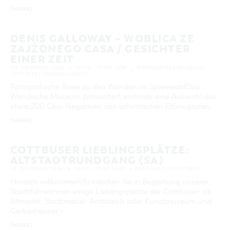
[MEHR]
DENIS GALLOWAY – WOBLICA ZE
ZAJŹONEGO CASA / GESICHTER
EINER ZEIT
09. OKTOBER 2026
10:00 – 17:00 UHR
WENDISCHES MUSEUM
COTTBUS / SERBSKI MUZEJ
Fotografische Reise zu den Wenden im SpreewaldDas
Wendische Museum präsentiert erstmals eine Auswahl aus
etwa 200 Glas-Negativen des schottischen Ethnografen, …
[MEHR]
COTTBUSER LIEBLINGSPLÄTZE:
ALTSTADTRUNDGANG (SA)
10. OKTOBER 2026
10:00 – 11:30 UHR
STADTHALLE COTTBUS
Herzlich willkommen!Entdecken Sie in Begleitung unserer
StadtführerInnen einige Lieblingsplätze der Cottbuser: ob
Altmarkt, Stadtmauer, Amtsteich oder Kunstmuseum und
Gerberhäuser – …
[MEHR]