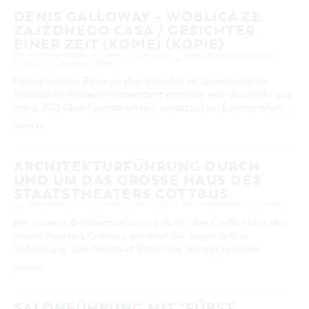
GASTRONOMIE
BAUMKUCHENFRAU
16
17
18
19
20
21
22
WANDERTOUREN
COTTBUS PER VIDEO ENTDECKEN
FREIZEIT UND KULTUR
DENIS GALLOWAY – WOBLICA ZE
CARAVANSTELLPLÄTZE
SERVICE & KONTAKT
EINKAUFEN, PARKEN UND COTTBUSER
SORBEN & WENDEN
ZAJŹONEGO CASA / GESICHTER
KANUTOUREN
23
24
25
26
27
28
29
Anreise, Info, Souvenirs, Gutscheine
ÜBERNACHTUNGEN FÜR FAMILIEN
GESCHENKGUTSCHEIN
EINER ZEIT (KOPIE) (KOPIE)
LAUSITZ FESTIVAL 2026 IN COTTBUS
TOURISTINFORMATION
30
04. OKTOBER 2026
10:00 – 18:00 UHR
WENDISCHES MUSEUM
DER PERFEKTE TAG
EINKAUFEN
COTTBUS / SERBSKI MUZEJ
HEIRATEN IN COTTBUS
COTTBUSER BILDERGALERIE
Fotografische Reise zu den Wenden im SpreewaldDas
COTTBUS VON OBEN (FOTOS)
PARKMÖGLICHKEITEN
ERWEITERTE SUCHE
OPENART LAUSITZ BIENNALE 2026 IN COTTBUS
Wendische Museum präsentiert erstmals eine Auswahl aus
INFOMATERIAL
COTTBUS VON OBEN (KURZVIDEOS)
WOCHENMÄRKTE
etwa 200 Glas-Negativen des schottischen Ethnografen, …
"WEG DES HANDWERKS" - DIE ZUNFTZEICHEN
Zeitraum
LADEMÖGLICHKEITEN FÜR E-BIKES
COTTBUSER GESCHENKGUTSCHEIN
VON
[MEHR]
GUTSCHEINE
BIS
SOUVENIRS
ARCHITEKTURFÜHRUNG DURCH
SUCHBEGRIFF
UND UM DAS GROSSE HAUS DES S
COTTBUS BARRIEREFREI
TAATSTHEATERS COTTBUS
ÖFFENTLICHE TOILETTEN
04. OKTOBER 2026
10:00 – 11:30 UHR
STAATSTHEATER COTTBUS
ORT
NACHHALTIGKEIT - WIR SIND DABEI!
Bei unserer Architekturführung durch das Große Haus des
Staatstheaters Cottbus erwartet Sie Jugendstil in
Vollendung. Der Architekt Bernhard Sehring brachte …
SUCHEN
[MEHR]
SALONFÜHRUNG MIT "FÜRST