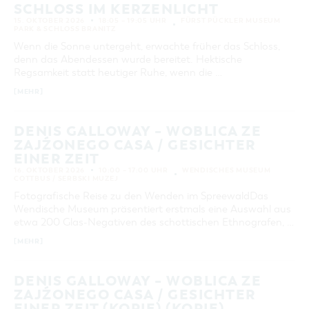
SCHLOSS IM KERZENLICHT
15. OKTOBER 2026
18:05 – 19:05 UHR
FÜRST PÜCKLER MUSEUM
PARK & SCHLOSS BRANITZ
Wenn die Sonne untergeht, erwachte früher das Schloss,
denn das Abendessen wurde bereitet. Hektische
Regsamkeit statt heutiger Ruhe, wenn die …
[MEHR]
DENIS GALLOWAY – WOBLICA ZE
ZAJŹONEGO CASA / GESICHTER
EINER ZEIT
16. OKTOBER 2026
10:00 – 17:00 UHR
WENDISCHES MUSEUM
COTTBUS / SERBSKI MUZEJ
Fotografische Reise zu den Wenden im SpreewaldDas
Wendische Museum präsentiert erstmals eine Auswahl aus
etwa 200 Glas-Negativen des schottischen Ethnografen, …
[MEHR]
DENIS GALLOWAY – WOBLICA ZE
ZAJŹONEGO CASA / GESICHTER
EINER ZEIT (KOPIE) (KOPIE)