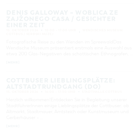
DENIS GALLOWAY – WOBLICA ZE
ZAJŹONEGO CASA / GESICHTER
EINER ZEIT
15. OKTOBER 2026
10:00 – 17:00 UHR
WENDISCHES MUSEUM
COTTBUS / SERBSKI MUZEJ
Fotografische Reise zu den Wenden im SpreewaldDas
Wendische Museum präsentiert erstmals eine Auswahl aus
etwa 200 Glas-Negativen des schottischen Ethnografen, …
[MEHR]
COTTBUSER LIEBLINGSPLÄTZE:
ALTSTADTRUNDGANG (DO)
15. OKTOBER 2026
16:00 – 17:30 UHR
STADTHALLE COTTBUS
Herzlich willkommen!Entdecken Sie in Begleitung unserer
StadtführerInnen einige Lieblingsplätze der Cottbuser: ob
Altmarkt, Stadtmauer, Amtsteich oder Kunstmuseum und
Gerberhäuser – …
[MEHR]