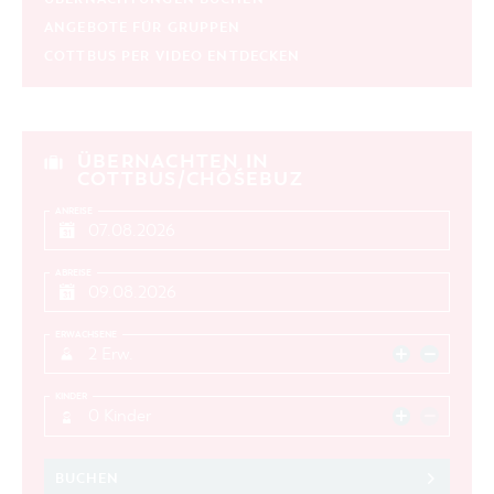
aktuelle und laufende Veranstaltungen
ANGEBOTE FÜR GRUPPEN
COTTBUS PER VIDEO ENTDECKEN
SUCHBEGRIFF
ORT
ÜBERNACHTEN IN
COTTBUS/CHÓŚEBUZ
SUCHEN
ANREISE
ABREISE
ERWACHSENE
2 Erw.
KINDER
0 Kinder
BUCHEN