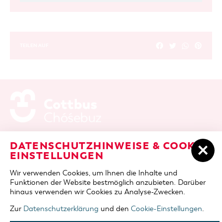
TEILEN AUF
ADRESSE / ANFAHRT
Berliner Platz 6 / Stadthalle
DATENSCHUTZHINWEISE & COOKIE-
03046 Cottbus
EINSTELLUNGEN
TELEFON
+49 355 75420
Wir verwenden Cookies, um Ihnen die Inhalte und
FAX
+49 355 7542455
Funktionen der Website bestmöglich anzubieten. Darüber
E-MAIL
cottbus-service@cmt-cottbus.de
hinaus verwenden wir Cookies zu Analyse-Zwecken.
Zur
Datenschutzerklärung
und den
Cookie-Einstellungen
.
START
COTTBUSSERVICE
KONTAKT
DATENSCHUTZ
IMPRESSUM
COOKIE-EINSTELLUNGEN