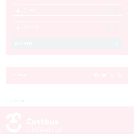
ERWACHSENE
2 Erw.
KINDER
0 Kinder
BUCHEN
TEILEN AUF
ZURÜCK