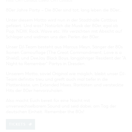
Foto: CMT Cottbus, Lizenz: CMT Cottbus
GASTRONOMIE
BAUMKUCHENFRAU
WANDERTOUREN
COTTBUS PER VIDEO ENTDECKEN
FREIZEIT UND KULTUR
CARAVANSTELLPLÄTZE
SERVICE & KONTAKT
80er Jahre Party – Die 80er sind tot, lang leben die 80er…
EINKAUFEN, PARKEN UND COTTBUSER
SORBEN & WENDEN
KANUTOUREN
Anreise, Info, Souvenirs, Gutscheine
ÜBERNACHTUNGEN FÜR FAMILIEN
GESCHENKGUTSCHEIN
LAUSITZ FESTIVAL 2026 IN COTTBUS
Unter diesem Motto wird nun in der Stadthalle Cottbus
TOURISTINFORMATION
gefeiert. Und was? Natürlich die Musik der 80er, egal ob
DER PERFEKTE TAG
EINKAUFEN
HEIRATEN IN COTTBUS
Pop, NDW, Rock, Wave etc. Wir verzichten mit Absicht auf
COTTBUSER BILDERGALERIE
COTTBUS VON OBEN (FOTOS)
PARKMÖGLICHKEITEN
Schlager und widmen uns den Perlen der 80er.
OPENART LAUSITZ BIENNALE 2026 IN COTTBUS
INFOMATERIAL
COTTBUS VON OBEN (KURZVIDEOS)
WOCHENMÄRKTE
"WEG DES HANDWERKS" - DIE ZUNFTZEICHEN
Unser DJ-Team besteht aus Marcus Meyn, Sänger der 80s
LADEMÖGLICHKEITEN FÜR E-BIKES
Ikonen Camouflage (The Great Commandment, Love is a
COTTBUSER GESCHENKGUTSCHEIN
Shield), und DeeJay Black Boys, langjähriger Resident der "A
GUTSCHEINE
Night to Remember" Partys in Dresden.
SOUVENIRS
Unserem Motto, soviel Original wie möglich, bleibt unser DJ-
COTTBUS BARRIEREFREI
Team definitiv treu und greift auch mal tiefer in die
ÖFFENTLICHE TOILETTEN
Plattenkiste, um Extended Mixes, Raritäten und versteckte
Hits der 80er hervorzuholen.
NACHHALTIGKEIT - WIR SIND DABEI!
Also macht Euch bereit für eine Nacht mit
unverwechselbarem Sound und seid dabei, am Tag der
deutschen Einheit. Remember the 80s!
TICKETS