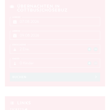
ÜBERNACHTEN IN
COTTBUS/CHÓŚEBUZ
ANREISE
ABREISE
ERWACHSENE
2 Erw.
KINDER
0 Kinder
BUCHEN
LINKS
TICKETS