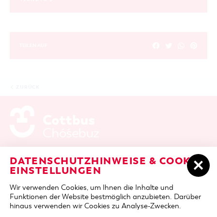
TEILEN AUF
ZURÜCK
ADRESSE / ANFAHRT
Berliner Platz 6 / Stadthalle
DATENSCHUTZHINWEISE & COOKIE-
03046 Cottbus
EINSTELLUNGEN
TELEFON
+49 355 75420
Wir verwenden Cookies, um Ihnen die Inhalte und
FAX
+49 355 7542455
Funktionen der Website bestmöglich anzubieten. Darüber
E-MAIL
cottbus-service@cmt-cottbus.de
hinaus verwenden wir Cookies zu Analyse-Zwecken.