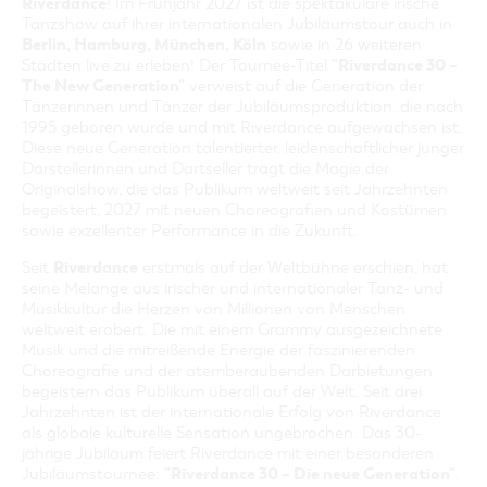
Riverdance
! Im Frühjahr 2027 ist die spektakuläre irische
Tanzshow auf ihrer internationalen Jubiläumstour auch in
Berlin, Hamburg, München, Köln
sowie in 26 weiteren
"Riverdance 30 –
Städten live zu erleben! Der Tournee-Titel
The New Generation"
verweist auf die Generation der
Tänzerinnen und Tänzer der Jubiläumsproduktion, die nach
1995 geboren wurde und mit Riverdance aufgewachsen ist.
Diese neue Generation talentierter, leidenschaftlicher junger
Darstellerinnen und Dartseller trägt die Magie der
Originalshow, die das Publikum weltweit seit Jahrzehnten
begeistert, 2027 mit neuen Choreografien und Kostümen
sowie exzellenter Performance in die Zukunft.
Riverdance
Seit
erstmals auf der Weltbühne erschien, hat
seine Melange aus irischer und internationaler Tanz- und
Musikkultur die Herzen von Millionen von Menschen
weltweit erobert. Die mit einem Grammy ausgezeichnete
Musik und die mitreißende Energie der faszinierenden
Choreografie und der atemberaubenden Darbietungen
begeistern das Publikum überall auf der Welt. Seit drei
Jahrzehnten ist der internationale Erfolg von Riverdance
als globale kulturelle Sensation ungebrochen. Das 30-
jährige Jubiläum feiert Riverdance mit einer besonderen
"Riverdance 30 – Die neue Generation"
Jubiläumstournee:
.