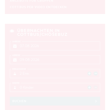
ANGEBOTE FÜR GRUPPEN
COTTBUS PER VIDEO ENTDECKEN
ÜBERNACHTEN IN
COTTBUS/CHÓŚEBUZ
ANREISE
ABREISE
ERWACHSENE
2 Erw.
KINDER
0 Kinder
BUCHEN