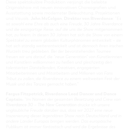
Diese spektakuläre Produktion verjüngt die beliebte
Originalshow mit neuen innovativen Choreografien und
Ausstattung sowie modernster Beleuchtung, Projektionen
John McColgan
Direktor von Riverdance
und Visuals.
,
: "
Es
ist sowohl eine Ehre als auch eine Freude, 30 Jahre Riverdance
und die einzigartige Reise, auf die uns die Show mitgenommen
hat, zu feiern. In diesen 30 Jahren hat sich die Show von einem
Spektakel zu einem globalen Kulturphänomen entwickelt – sie
hat sich ständig
weiterentwickelt und ist dennoch ihren irischen
Wurzeln treu geblieben. Bei der bevorstehenden Tournee
freuen wir uns darauf, die "neue Generation" von Künstlerinnen
und Künstlern willkommen zu heißen und gleichzeitig den
talentierten Darstellenden, Kreativen, engagierten
Mitarbeiterinnen und Mitarbeitern und Millionen von Fans
Tribut zu zollen, die Riverdance zu einem weltweiten Fest der
Musik und des Tanzes gemacht haben.
"
Fergus Fitzpatrick, Riverdance Lead Dancer und Dance
Captain:
"
Im Namen der gesamten Besetzung und Crew von
Riverdance 30 – The New Generation
drücke ich unsere
unglaubliche Freude darüber aus, dass wir 2027 eine neue
Inszenierung dieser legendären Show nach Deutschland und in
andere Länder Europas bringen werden. Das europäische
Publikum ist immer fantastisch und wird die Ergebnisse des