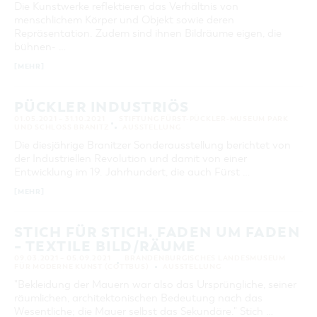
Die Kunstwerke reflektieren das Verhältnis von
KATEGORIE
menschlichem Körper und Objekt sowie deren
alle Kategorien
Repräsentation. Zudem sind ihnen Bildräume eigen, die
bühnen- …
LAUFZEIT
aktuelle und laufende Veranstaltungen
[MEHR]
PÜCKLER INDUSTRIÖS
SUCHBEGRIFF
01.05.2021 – 31.10.2021
STIFTUNG FÜRST-PÜCKLER-MUSEUM PARK
UND SCHLOSS BRANITZ
AUSSTELLUNG
Die diesjährige Branitzer Sonderausstellung berichtet von
ORT
der Industriellen Revolution und damit von einer
Entwicklung im 19. Jahrhundert, die auch Fürst …
SUCHEN
[MEHR]
STICH FÜR STICH. FADEN UM FADEN
– TEXTILE BILD/RÄUME
09.03.2021 – 05.09.2021
BRANDENBURGISCHES LANDESMUSEUM
FÜR MODERNE KUNST (COTTBUS)
AUSSTELLUNG
"Bekleidung der Mauern war also das Ursprüngliche, seiner
räumlichen, architektonischen Bedeutung nach das
Wesentliche; die Mauer selbst das Sekundäre." Stich …