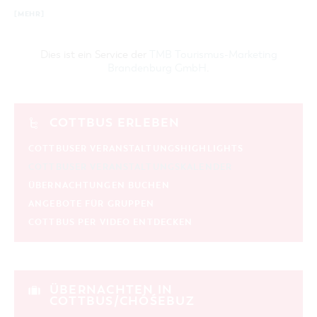
[MEHR]
Dies ist ein Service der
TMB Tourismus-Marketing
Brandenburg GmbH
.
COTTBUS ERLEBEN
COTTBUSER VERANSTALTUNGSHIGHLIGHTS
COTTBUSER VERANSTALTUNGSKALENDER
ÜBERNACHTUNGEN BUCHEN
ANGEBOTE FÜR GRUPPEN
COTTBUS PER VIDEO ENTDECKEN
ÜBERNACHTEN IN
COTTBUS/CHÓŚEBUZ