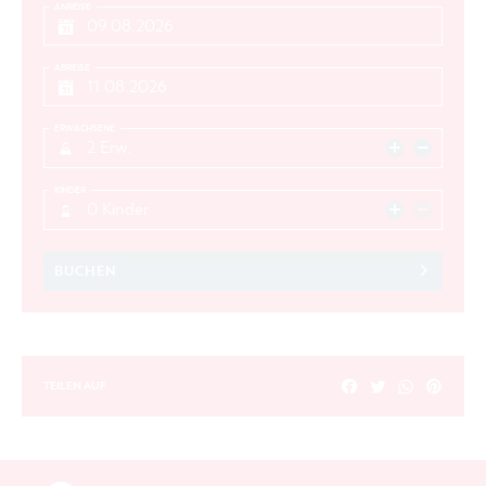
ANREISE
ABREISE
ERWACHSENE
2 Erw.
KINDER
0 Kinder
BUCHEN
TEILEN AUF