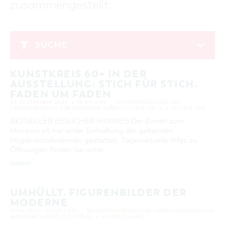
zusammengestellt:
GASTRONOMIE
BAUMKUCHENFRAU
WANDERTOUREN
COTTBUS PER VIDEO ENTDECKEN
FREIZEIT UND KULTUR
CARAVANSTELLPLÄTZE
SERVICE & KONTAKT
EINKAUFEN, PARKEN UND COTTBUSER
SORBEN & WENDEN
KANUTOUREN
Anreise, Info, Souvenirs, Gutscheine
ÜBERNACHTUNGEN FÜR FAMILIEN
GESCHENKGUTSCHEIN
LAUSITZ FESTIVAL 2026 IN COTTBUS
TOURISTINFORMATION
SUCHE
DER PERFEKTE TAG
EINKAUFEN
HEIRATEN IN COTTBUS
COTTBUSER BILDERGALERIE
September 2021
COTTBUS VON OBEN (FOTOS)
PARKMÖGLICHKEITEN
OPENART LAUSITZ BIENNALE 2026 IN COTTBUS
INFOMATERIAL
KUNSTKREIS 60+ IN DER
MO
DI
MI
DO
FR
SA
SO
COTTBUS VON OBEN (KURZVIDEOS)
WOCHENMÄRKTE
"WEG DES HANDWERKS" - DIE ZUNFTZEICHEN
AUSSTELLUNG: STICH FÜR STICH.
LADEMÖGLICHKEITEN FÜR E-BIKES
1
2
3
4
5
COTTBUSER GESCHENKGUTSCHEIN
FADEN UM FADEN
GUTSCHEINE
01. SEPTEMBER 2021
14:00 UHR
BRANDENBURGISCHES
6
7
8
9
10
11
12
LANDESMUSEUM FÜR MODERNE KUNST (COTTBUS)
AUSSTELLUNG
SOUVENIRS
AKTUELLER BESUCHER-HINWEIS Der Zutritt zum
13
14
15
16
17
18
19
COTTBUS BARRIEREFREI
Museum ist nur unter Einhaltung der geltenden
20
21
22
23
24
25
26
Hygienemaßnahmen gestattet. Tagesaktuelle Infos zu
ÖFFENTLICHE TOILETTEN
Öffnungen finden Sie unter …
27
28
29
30
NACHHALTIGKEIT - WIR SIND DABEI!
[MEHR]
ERWEITERTE SUCHE
UMHÜLLT. FIGURENBILDER DER
Zeitraum
ZURÜCKSETZEN
MODERNE
VON
19.06.2021 – 05.09.2021
BRANDENBURGISCHES LANDESMUSEUM FÜR
BIS
MODERNE KUNST (COTTBUS)
AUSSTELLUNG