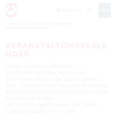
DEUTSCH
MENÜ
Um Einstellungen zur Barrierefreiheit
vornehmen zu können wird die Berechtigung
COTTBUSER
Sie sind hier:
Start
/
Cottbus erleben
/
COTTBUS IM WINTER
VERANSTALTUNGSKALENDER
funktionale Cookies
für
in den Cookie-
Einstellungen benötigt.
START
COTTBUSSERVICE
KONTAKT
VERANSTALTUNGSKALE
FOLGE UNS AUF
COOKIE-EINSTELLUNGEN
NDER
COTTBUS ENTDECKEN
Große und kleine Bühnen,
Sehenswertes, Führungen, Tourentipps
faszinierende Orte, Stars und
INTERAKTIVE KARTE
COTTBUS ERLEBEN
Sternchen, aktiv oder passiv dabei
Gruppen, Übernachten, Events …
FÜHRUNGEN FÜR JEDERMANN
sein - Cottbus hat für jedes Interesse
TOURENTIPPS, ARCHITEKTURPFAD &
COTTBUSER VERANSTALTUNGSHIGHLIGHTS
das passende kulturelle Angebot. Eine
COTTBUS BESONDERS
PÜCKLERTICKET
Ostsee, Postkutscher und mehr...
COTTBUSER VERANSTALTUNGSKALENDER
Auswahl aus dem
GRÜNES COTTBUS
ARCHITEKTURPFAD
Veranstaltungskalender der Stadt
ÜBERNACHTUNGEN BUCHEN
DER COTTBUSER OSTSEE
COTTBUS FÜR FAMILIEN
MUSEEN, GALERIEN, KULTUR
Cottbus haben wir für Sie
RADTOUREN
Tipps, Veranstaltungen, Angebote...
ANGEBOTE FÜR GRUPPEN
DER COTTBUSER POSTKUTSCHER & DIE
UNTERKÜNFTE