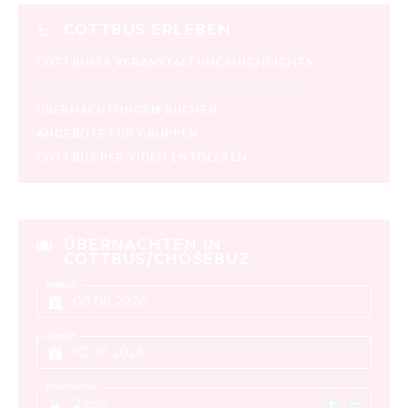
KATEGORIE
COTTBUS ERLEBEN
alle Kategorien
COTTBUSER VERANSTALTUNGSHIGHLIGHTS
LAUFZEIT
aktuelle und laufende Veranstaltungen
COTTBUSER VERANSTALTUNGSKALENDER
ÜBERNACHTUNGEN BUCHEN
ANGEBOTE FÜR GRUPPEN
SUCHBEGRIFF
COTTBUS PER VIDEO ENTDECKEN
ORT
SUCHEN
ÜBERNACHTEN IN
COTTBUS/CHÓŚEBUZ
ANREISE
ABREISE
ERWACHSENE
2 Erw.