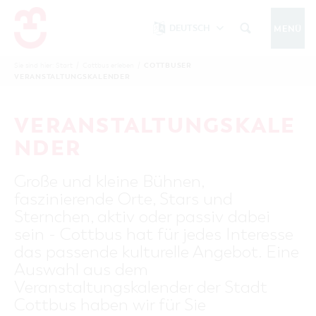
DEUTSCH
MENÜ
Um Einstellungen zur Barrierefreiheit
vornehmen zu können wird die Berechtigung
COTTBUSER
Sie sind hier:
Start
/
Cottbus erleben
/
COTTBUS IM WINTER
VERANSTALTUNGSKALENDER
funktionale Cookies
für
in den Cookie-
Einstellungen benötigt.
START
COTTBUSSERVICE
KONTAKT
VERANSTALTUNGSKALE
FOLGE UNS AUF
COOKIE-EINSTELLUNGEN
NDER
COTTBUS ENTDECKEN
Große und kleine Bühnen,
Sehenswertes, Führungen, Tourentipps
faszinierende Orte, Stars und
INTERAKTIVE KARTE
COTTBUS ERLEBEN
Sternchen, aktiv oder passiv dabei
Gruppen, Übernachten, Events …
FÜHRUNGEN FÜR JEDERMANN
sein - Cottbus hat für jedes Interesse
TOURENTIPPS, ARCHITEKTURPFAD &
COTTBUSER VERANSTALTUNGSHIGHLIGHTS
das passende kulturelle Angebot. Eine
COTTBUS BESONDERS
PÜCKLERTICKET
Ostsee, Postkutscher und mehr...
COTTBUSER VERANSTALTUNGSKALENDER
Auswahl aus dem
GRÜNES COTTBUS
ARCHITEKTURPFAD
Veranstaltungskalender der Stadt
ÜBERNACHTUNGEN BUCHEN
DER COTTBUSER OSTSEE
COTTBUS FÜR FAMILIEN
MUSEEN, GALERIEN, KULTUR
Cottbus haben wir für Sie
RADTOUREN
Tipps, Veranstaltungen, Angebote...
ANGEBOTE FÜR GRUPPEN
DER COTTBUSER POSTKUTSCHER & DIE
UNTERKÜNFTE