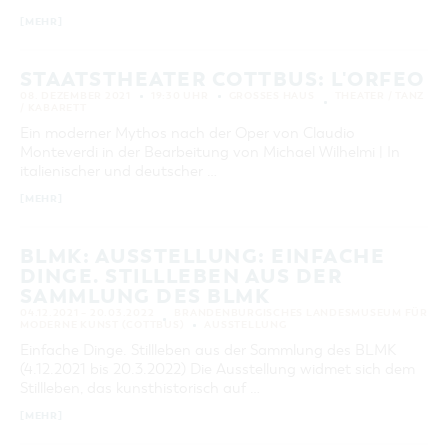
[MEHR]
STAATSTHEATER COTTBUS: L'ORFEO
08. DEZEMBER 2021
19:30 UHR
GROSSES HAUS
THEATER / TANZ
/ KABARETT
Ein moderner Mythos nach der Oper von Claudio
Monteverdi in der Bearbeitung von Michael Wilhelmi | In
italienischer und deutscher …
[MEHR]
BLMK: AUSSTELLUNG: EINFACHE
DINGE. STILLLEBEN AUS DER
SAMMLUNG DES BLMK
04.12.2021 – 20.03.2022
BRANDENBURGISCHES LANDESMUSEUM FÜR
MODERNE KUNST (COTTBUS)
AUSSTELLUNG
Einfache Dinge. Stillleben aus der Sammlung des BLMK
(4.12.2021 bis 20.3.2022) Die Ausstellung widmet sich dem
Stillleben, das kunsthistorisch auf …
[MEHR]