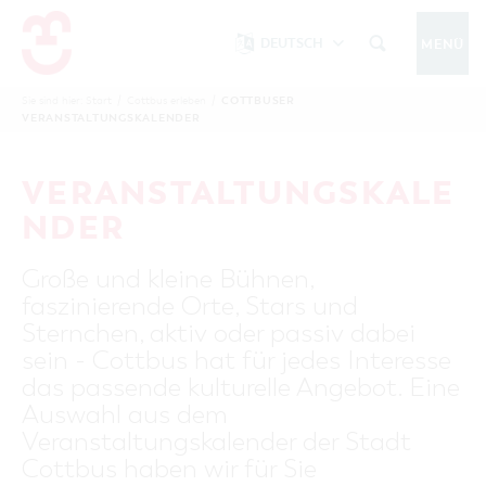
DEUTSCH
MENÜ
Um Einstellungen zur Barrierefreiheit
vornehmen zu können wird die Berechtigung
COTTBUSER
Sie sind hier:
Start
/
Cottbus erleben
/
COTTBUS IM WINTER
VERANSTALTUNGSKALENDER
funktionale Cookies
für
in den Cookie-
Einstellungen benötigt.
START
COTTBUSSERVICE
KONTAKT
VERANSTALTUNGSKALE
FOLGE UNS AUF
COOKIE-EINSTELLUNGEN
NDER
COTTBUS ENTDECKEN
Große und kleine Bühnen,
Sehenswertes, Führungen, Tourentipps
faszinierende Orte, Stars und
INTERAKTIVE KARTE
COTTBUS ERLEBEN
Sternchen, aktiv oder passiv dabei
Gruppen, Übernachten, Events …
FÜHRUNGEN FÜR JEDERMANN
sein - Cottbus hat für jedes Interesse
TOURENTIPPS, ARCHITEKTURPFAD &
COTTBUSER VERANSTALTUNGSHIGHLIGHTS
das passende kulturelle Angebot. Eine
COTTBUS BESONDERS
PÜCKLERTICKET
Ostsee, Postkutscher und mehr...
COTTBUSER VERANSTALTUNGSKALENDER
Auswahl aus dem
GRÜNES COTTBUS
ARCHITEKTURPFAD
Veranstaltungskalender der Stadt
ÜBERNACHTUNGEN BUCHEN
DER COTTBUSER OSTSEE
COTTBUS FÜR FAMILIEN
MUSEEN, GALERIEN, KULTUR
Cottbus haben wir für Sie
RADTOUREN
Tipps, Veranstaltungen, Angebote...
ANGEBOTE FÜR GRUPPEN
DER COTTBUSER POSTKUTSCHER & DIE
UNTERKÜNFTE