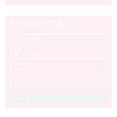
ÜBERNACHTEN IN
COTTBUS/CHÓŚEBUZ
ANREISE
ABREISE
ERWACHSENE
2 Erw.
KINDER
0 Kinder
BUCHEN