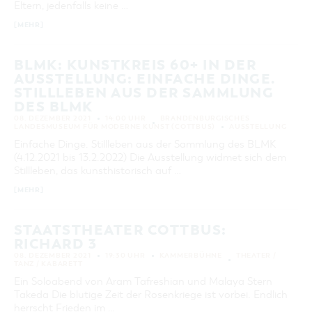
Eltern, jedenfalls keine …
KATEGORIE
[MEHR]
alle Kategorien
LAUFZEIT
BLMK: KUNSTKREIS 60+ IN DER
aktuelle und laufende Veranstaltungen
AUSSTELLUNG: EINFACHE DINGE.
STILLLEBEN AUS DER SAMMLUNG
DES BLMK
SUCHBEGRIFF
08. DEZEMBER 2021
14:00 UHR
BRANDENBURGISCHES
LANDESMUSEUM FÜR MODERNE KUNST (COTTBUS)
AUSSTELLUNG
Einfache Dinge. Stillleben aus der Sammlung des BLMK
ORT
(4.12.2021 bis 13.2.2022) Die Ausstellung widmet sich dem
Stillleben, das kunsthistorisch auf …
SUCHEN
[MEHR]
STAATSTHEATER COTTBUS:
RICHARD 3
08. DEZEMBER 2021
19:30 UHR
KAMMERBÜHNE
THEATER /
TANZ / KABARETT
Ein Soloabend von Aram Tafreshian und Malaya Stern
Takeda Die blutige Zeit der Rosenkriege ist vorbei. Endlich
herrscht Frieden im …