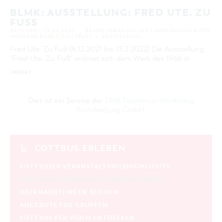
BLMK: AUSSTELLUNG: FRED UTE. ZU
FUSS
04.12.2021 – 13.02.2022
BRANDENBURGISCHES LANDESMUSEUM FÜR
MODERNE KUNST (COTTBUS)
AUSSTELLUNG
Fred Ute. Zu Fuß (4.12.2021 bis 13.2.2022) Die Ausstellung
"Fred Ute. Zu Fuß" widmet sich dem Werk des 1966 in …
[MEHR]
Dies ist ein Service der
TMB Tourismus-Marketing
Brandenburg GmbH
.
COTTBUS ERLEBEN
COTTBUSER VERANSTALTUNGSHIGHLIGHTS
COTTBUSER VERANSTALTUNGSKALENDER
ÜBERNACHTUNGEN BUCHEN
ANGEBOTE FÜR GRUPPEN
COTTBUS PER VIDEO ENTDECKEN