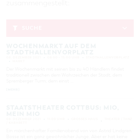
zusammengestellt:
GASTRONOMIE
BAUMKUCHENFRAU
WANDERTOUREN
COTTBUS PER VIDEO ENTDECKEN
FREIZEIT UND KULTUR
CARAVANSTELLPLÄTZE
SERVICE & KONTAKT
EINKAUFEN, PARKEN UND COTTBUSER
SORBEN & WENDEN
KANUTOUREN
Anreise, Info, Souvenirs, Gutscheine
ÜBERNACHTUNGEN FÜR FAMILIEN
GESCHENKGUTSCHEIN
LAUSITZ FESTIVAL 2026 IN COTTBUS
TOURISTINFORMATION
SUCHE
DER PERFEKTE TAG
EINKAUFEN
HEIRATEN IN COTTBUS
COTTBUSER BILDERGALERIE
Dezember 2021
COTTBUS VON OBEN (FOTOS)
PARKMÖGLICHKEITEN
OPENART LAUSITZ BIENNALE 2026 IN COTTBUS
INFOMATERIAL
WOCHENMARKT AUF DEM
MO
DI
MI
DO
FR
SA
SO
COTTBUS VON OBEN (KURZVIDEOS)
WOCHENMÄRKTE
"WEG DES HANDWERKS" - DIE ZUNFTZEICHEN
STADTHALLENVORPLATZ
LADEMÖGLICHKEITEN FÜR E-BIKES
1
2
3
4
5
COTTBUSER GESCHENKGUTSCHEIN
08. DEZEMBER 2021
08:00 – 15:00 UHR
STADTHALLENVORPLATZ
GUTSCHEINE
MARKT
6
7
8
9
10
11
12
Der Wochenmarkt mit seinen bis zu 40 Händlern findet
SOUVENIRS
traditionell zwischen dem Wahrzeichen der Stadt, dem
13
14
15
16
17
18
19
COTTBUS BARRIEREFREI
Spremberger Turm; dem einst …
20
21
22
23
24
25
26
ÖFFENTLICHE TOILETTEN
[MEHR]
27
28
29
30
31
NACHHALTIGKEIT - WIR SIND DABEI!
STAATSTHEATER COTTBUS: MIO,
MEIN MIO
ERWEITERTE SUCHE
08. DEZEMBER 2021
11:00 UHR
GROSSES HAUS
THEATER / TANZ
/ KABARETT
Zeitraum
ZURÜCKSETZEN
VON
Ein märchenhafter Familienabend von von Astrid Lindgren
BIS
Bosse ist ein ganz gewöhnlicher Junge. Aber er hat keine