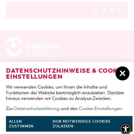
TEILEN AUF
ADRESSE / ANFAHRT
Berliner Platz 6 / Stadthalle
DATENSCHUTZHINWEISE & COOKIE-
03046 Cottbus
EINSTELLUNGEN
TELEFON
+49 355 75420
Wir verwenden Cookies, um Ihnen die Inhalte und
FAX
+49 355 7542455
Funktionen der Website bestmöglich anzubieten. Darüber
E-MAIL
cottbus-service@cmt-cottbus.de
hinaus verwenden wir Cookies zu Analyse-Zwecken.
Zur
Datenschutzerklärung
und den
Cookie-Einstellungen
.
START
COTTBUSSERVICE
KONTAKT
DATENSCHUTZ
IMPRESSUM
COOKIE-EINSTELLUNGEN
ALLEN
NUR NOTWENDIGE COOKIES
ZUSTIMMEN
ZULASSEN
NACH OBEN
FOLGE UNS AUF