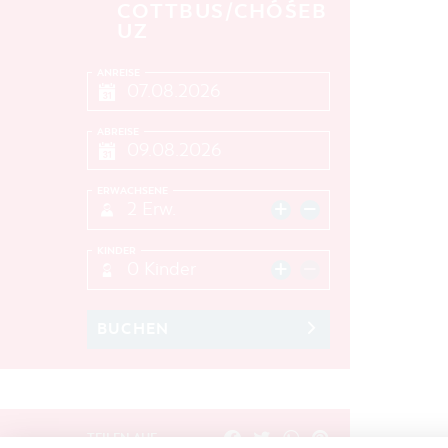
COTTBUS/CHÓŚEB
UZ
ANREISE
ABREISE
ERWACHSENE
2 Erw.
KINDER
0 Kinder
BUCHEN
TEILEN AUF