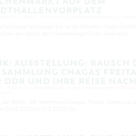
CHENMARKT AUF DEM
EINKAUFEN, PARKEN UND
COTTBUSER GESCHENKGUTSCHEIN
ADTHALLENVORPLATZ
EINKAUFEN
UAR 2022
08:00 – 17:00 UHR
STADTHALLENVORPLATZ
MARK
PARKMÖGLICHKEITEN
chenmarkt mit seinen bis zu 40 Händlern findet tradit
ichen der Stadt, dem Spremberger Turm; dem einst …
WOCHENMÄRKTE
COTTBUSER GESCHENKGUTSCHEIN
DER PERFEKTE TAG
K: AUSSTELLUNG: RAUSCH 
COTTBUS VON OBEN (FOTOS)
 SAMMLUNG CHAGAS FREITA
COTTBUS VON OBEN
(KURZVIDEOS)
 DDR UND IHRE REISE NACH
21 – 27.02.2022
BRANDENBURGISCHES LANDESMUSEUM FÜR MOD
LLUNG
 der Bilder. Die Sammlung Chagas Freitas. Kunst aus 
en (18.12.2021 bis 27.2.2022) Die …