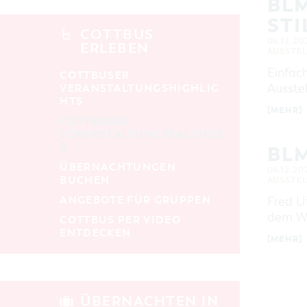
BLM
KATEGORIE
STI
alle Kategorien
COTTBUS
04.12.20
ERLEBEN
AUSSTE
LAUFZEIT
aktuelle und laufende Veranstaltungen
Einfac
COTTBUSER
Ausstel
VERANSTALTUNGSHIGHLIG
HTS
SUCHBEGRIFF
[MEHR]
COTTBUSER
VERANSTALTUNGSKALENDE
R
ORT
BLM
ÜBERNACHTUNGEN
04.12.20
BUCHEN
AUSSTE
SUCHEN
ANGEBOTE FÜR GRUPPEN
Fred Ut
dem We
COTTBUS PER VIDEO
ENTDECKEN
[MEHR]
ÜBERNACHTEN IN