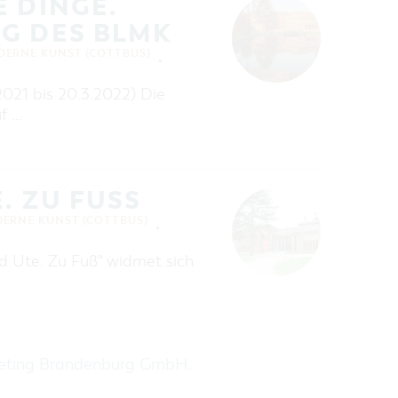
E DINGE.
G DES BLMK
ERNE KUNST (COTTBUS)
021 bis 20.3.2022) Die
uf …
 ZU FUSS
ERNE KUNST (COTTBUS)
ed Ute. Zu Fuß" widmet sich
keting Brandenburg GmbH
.