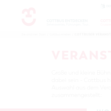
DE
Um Einstellungen zur Barrierefre
COTTBUS ENTDECKEN
COTT
Sehenswertes, Führungen, Tourentipps
COTTBU
COTTB
COTTBUSER VERANS
Sie sind hier:
Start
/
Cottbus erleben
/
ENTDECK
ERLEBE
B
VERANS
Große und kleine Bühne
dabei sein - Cottbus h
Auswahl aus dem Veran
zusammengestellt: