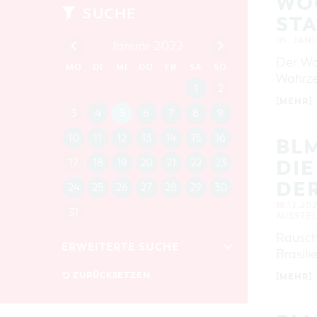
WO
SUCHE
ST
05. JAN
Januar 2022
Der Wo
MO
DI
MI
DO
FR
SA
SO
Wahrze
1
2
[MEHR]
3
4
5
6
7
8
9
10
11
12
13
14
15
16
BLM
DIE
17
18
19
20
21
22
23
DER
24
25
26
27
28
29
30
18.12.20
31
AUSSTE
Rausch
ERWEITERTE SUCHE
Brasili
Zeitraum
ZURÜCKSETZEN
[MEHR]
VON
BIS