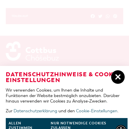
TEILEN AUF
ADRESSE / ANFAHRT
Berliner Platz 6 / Stadthalle
DATENSCHUTZHINWEISE & COOKIE-
03046 Cottbus
EINSTELLUNGEN
TELEFON
+49 355 75420
Wir verwenden Cookies, um Ihnen die Inhalte und
FAX
+49 355 7542455
Funktionen der Website bestmöglich anzubieten. Darüber
E-MAIL
cottbus-service@cmt-cottbus.de
hinaus verwenden wir Cookies zu Analyse-Zwecken.
Zur
Datenschutzerklärung
und den
Cookie-Einstellungen
.
START
COTTBUSSERVICE
KONTAKT
DATENSCHUTZ
IMPRESSUM
COOKIE-EINSTELLUNGEN
ALLEN
NUR NOTWENDIGE COOKIES
ZUSTIMMEN
ZULASSEN