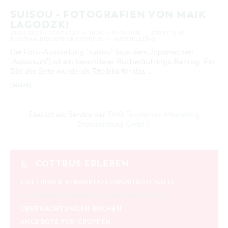
SUISOU - FOTOGRAFIEN VON MAIK
LAGODZKI
28.03.2023 – 07.07.2023
10:00 – 19:00 UHR
STADT- UND
REGIONALBIBLIOTHEK COTTBUS
AUSSTELLUNG
Die Foto-Ausstellung "suisou" (aus dem Japanischen
"Aquarium") ist ein besonderer Bücherfrühlings-Beitrag. Ein
Bild der Serie wurde als Titelbild für das …
[MEHR]
Dies ist ein Service der
TMB Tourismus-Marketing
Brandenburg GmbH
.
COTTBUS ERLEBEN
COTTBUSER VERANSTALTUNGSHIGHLIGHTS
COTTBUSER VERANSTALTUNGSKALENDER
ÜBERNACHTUNGEN BUCHEN
ANGEBOTE FÜR GRUPPEN