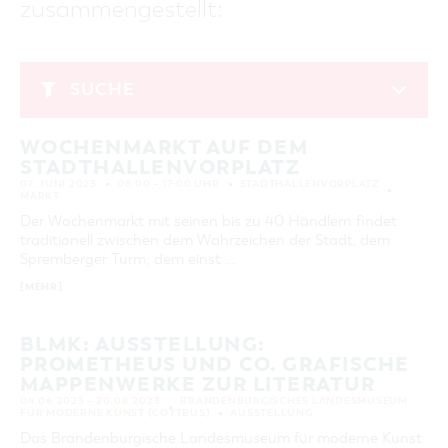
zusammengestellt:
GASTRONOMIE
BAUMKUCHENFRAU
WANDERTOUREN
COTTBUS PER VIDEO ENTDECKEN
FREIZEIT UND KULTUR
CARAVANSTELLPLÄTZE
SERVICE & KONTAKT
EINKAUFEN, PARKEN UND COTTBUSER
SORBEN & WENDEN
KANUTOUREN
Anreise, Info, Souvenirs, Gutscheine
ÜBERNACHTUNGEN FÜR FAMILIEN
GESCHENKGUTSCHEIN
LAUSITZ FESTIVAL 2026 IN COTTBUS
TOURISTINFORMATION
SUCHE
DER PERFEKTE TAG
EINKAUFEN
HEIRATEN IN COTTBUS
COTTBUSER BILDERGALERIE
Juni 2023
COTTBUS VON OBEN (FOTOS)
PARKMÖGLICHKEITEN
OPENART LAUSITZ BIENNALE 2026 IN COTTBUS
INFOMATERIAL
WOCHENMARKT AUF DEM
MO
DI
MI
DO
FR
SA
SO
COTTBUS VON OBEN (KURZVIDEOS)
WOCHENMÄRKTE
"WEG DES HANDWERKS" - DIE ZUNFTZEICHEN
STADTHALLENVORPLATZ
LADEMÖGLICHKEITEN FÜR E-BIKES
1
2
3
4
COTTBUSER GESCHENKGUTSCHEIN
07. JUNI 2023
08:00 – 17:00 UHR
STADTHALLENVORPLATZ
GUTSCHEINE
MARKT
5
6
7
8
9
10
11
Der Wochenmarkt mit seinen bis zu 40 Händlern findet
SOUVENIRS
traditionell zwischen dem Wahrzeichen der Stadt, dem
12
13
14
15
16
17
18
COTTBUS BARRIEREFREI
Spremberger Turm; dem einst …
19
20
21
22
23
24
25
ÖFFENTLICHE TOILETTEN
[MEHR]
26
27
28
29
30
NACHHALTIGKEIT - WIR SIND DABEI!
BLMK: AUSSTELLUNG:
PROMETHEUS UND CO. GRAFISCHE
ERWEITERTE SUCHE
MAPPENWERKE ZUR LITERATUR
Zeitraum
ZURÜCKSETZEN
04.06.2023 – 20.08.2023
BRANDENBURGISCHES LANDESMUSEUM
FÜR MODERNE KUNST (COTTBUS)
AUSSTELLUNG
VON
BIS
Das Brandenburgische Landesmuseum für moderne Kunst