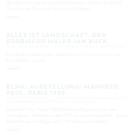
(BLMK) und das Kunstarchiv Beeskow stellen im BLMK
KATEGORIE
Cottbus, im Museum Utopie und Alltag …
alle Kategorien
[MEHR]
LAUFZEIT
aktuelle und laufende Veranstaltungen
ALLES IST LANDSCHAFT. DER
SORBISCHE MALER JAN BUCK.
02.06.2023 – 27.08.2023
KUNSTHALLE LAUSITZ
AUSSTELLUNG
SUCHBEGRIFF
Sonderausstellung des Wendischen Museums und der
Kunsthalle Lausitz
ORT
[MEHR]
SUCHEN
BLMK: AUSSTELLUNG: MANFRED
PAUL. PARIS 1988
12.05.2023 – 20.08.2023
BRANDENBURGISCHES LANDESMUSEUM
FÜR MODERNE KUNST (COTTBUS)
AUSSTELLUNG
Manfred Paul. Paris 1988 Manfred Paul zählt zu den
wichtigsten Vertretern der DDR-Autorenfotografie. Seine
Arbeiten beschäftigen sich mit den existentiellen …
[MEHR]