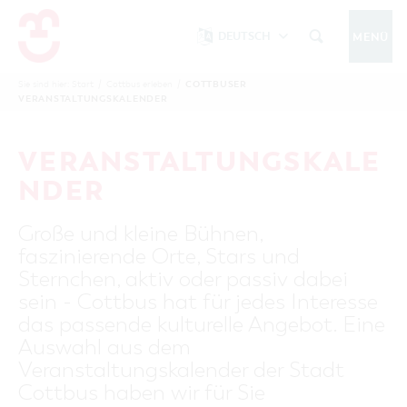
DEUTSCH
MENÜ
Um Einstellungen zur Barrierefreiheit
vornehmen zu können wird die Berechtigung
COTTBUSER
Sie sind hier:
Start
/
Cottbus erleben
/
COTTBUS IM WINTER
VERANSTALTUNGSKALENDER
funktionale Cookies
für
in den Cookie-
Einstellungen benötigt.
START
COTTBUSSERVICE
KONTAKT
VERANSTALTUNGSKALE
FOLGE UNS AUF
COOKIE-EINSTELLUNGEN
NDER
COTTBUS ENTDECKEN
Große und kleine Bühnen,
Sehenswertes, Führungen, Tourentipps
faszinierende Orte, Stars und
INTERAKTIVE KARTE
COTTBUS ERLEBEN
Sternchen, aktiv oder passiv dabei
Gruppen, Übernachten, Events …
FÜHRUNGEN FÜR JEDERMANN
sein - Cottbus hat für jedes Interesse
TOURENTIPPS, ARCHITEKTURPFAD &
COTTBUSER VERANSTALTUNGSHIGHLIGHTS
das passende kulturelle Angebot. Eine
COTTBUS BESONDERS
PÜCKLERTICKET
Ostsee, Postkutscher und mehr...
COTTBUSER VERANSTALTUNGSKALENDER
Auswahl aus dem
GRÜNES COTTBUS
ARCHITEKTURPFAD
Veranstaltungskalender der Stadt
ÜBERNACHTUNGEN BUCHEN
DER COTTBUSER OSTSEE
COTTBUS FÜR FAMILIEN
MUSEEN, GALERIEN, KULTUR
Cottbus haben wir für Sie
RADTOUREN
Tipps, Veranstaltungen, Angebote...
ANGEBOTE FÜR GRUPPEN
DER COTTBUSER POSTKUTSCHER & DIE
UNTERKÜNFTE