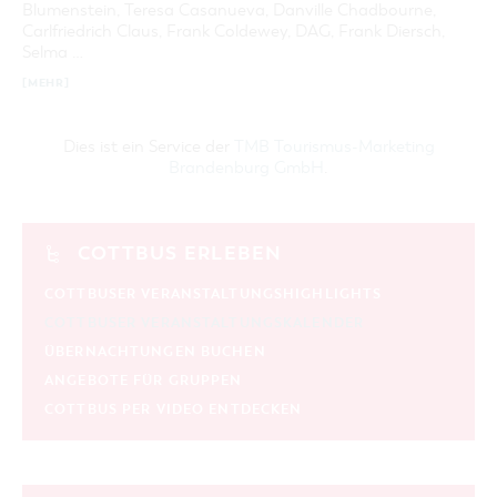
Blumenstein, Teresa Casanueva, Danville Chadbourne,
KATEGORIE
Carlfriedrich Claus, Frank Coldewey, DAG, Frank Diersch,
alle Kategorien
Selma …
[MEHR]
LAUFZEIT
aktuelle und laufende Veranstaltungen
Dies ist ein Service der
TMB Tourismus-Marketing
Brandenburg GmbH
.
SUCHBEGRIFF
ORT
COTTBUS ERLEBEN
SUCHEN
COTTBUSER VERANSTALTUNGSHIGHLIGHTS
COTTBUSER VERANSTALTUNGSKALENDER
ÜBERNACHTUNGEN BUCHEN
ANGEBOTE FÜR GRUPPEN
COTTBUS PER VIDEO ENTDECKEN