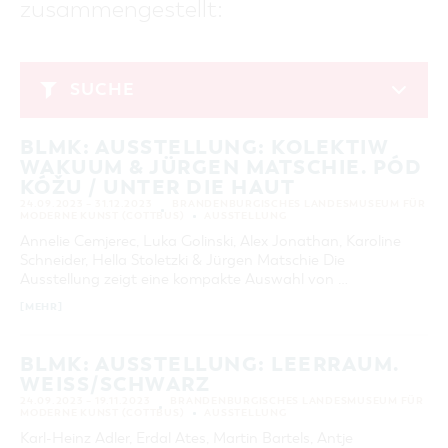
zusammengestellt:
GASTRONOMIE
BAUMKUCHENFRAU
WANDERTOUREN
COTTBUS PER VIDEO ENTDECKEN
FREIZEIT UND KULTUR
CARAVANSTELLPLÄTZE
SERVICE & KONTAKT
EINKAUFEN, PARKEN UND COTTBUSER
SORBEN & WENDEN
KANUTOUREN
Anreise, Info, Souvenirs, Gutscheine
ÜBERNACHTUNGEN FÜR FAMILIEN
GESCHENKGUTSCHEIN
LAUSITZ FESTIVAL 2026 IN COTTBUS
TOURISTINFORMATION
SUCHE
DER PERFEKTE TAG
EINKAUFEN
HEIRATEN IN COTTBUS
COTTBUSER BILDERGALERIE
November 2023
COTTBUS VON OBEN (FOTOS)
PARKMÖGLICHKEITEN
OPENART LAUSITZ BIENNALE 2026 IN COTTBUS
INFOMATERIAL
BLMK: AUSSTELLUNG: KOLEKTIW
MO
DI
MI
DO
FR
SA
SO
COTTBUS VON OBEN (KURZVIDEOS)
WOCHENMÄRKTE
"WEG DES HANDWERKS" - DIE ZUNFTZEICHEN
WAKUUM & JÜRGEN MATSCHIE. PÓD
LADEMÖGLICHKEITEN FÜR E-BIKES
1
2
3
4
5
COTTBUSER GESCHENKGUTSCHEIN
KÓŽU / UNTER DIE HAUT
GUTSCHEINE
24.09.2023 – 31.12.2023
BRANDENBURGISCHES LANDESMUSEUM FÜR
6
7
8
9
10
11
12
MODERNE KUNST (COTTBUS)
AUSSTELLUNG
SOUVENIRS
Annelie Cemjerec, Luka Golinski, Alex Jonathan, Karoline
13
14
15
16
17
18
19
COTTBUS BARRIEREFREI
Schneider, Hella Stoletzki & Jürgen Matschie Die
20
21
22
23
24
25
26
Ausstellung zeigt eine kompakte Auswahl von …
ÖFFENTLICHE TOILETTEN
[MEHR]
27
28
29
30
NACHHALTIGKEIT - WIR SIND DABEI!
BLMK: AUSSTELLUNG: LEERRAUM.
ERWEITERTE SUCHE
WEISS/SCHWARZ
Zeitraum
ZURÜCKSETZEN
24.09.2023 – 19.11.2023
BRANDENBURGISCHES LANDESMUSEUM FÜR
MODERNE KUNST (COTTBUS)
AUSSTELLUNG
VON
BIS
Karl-Heinz Adler, Erdal Ates, Martin Bartels, Antje