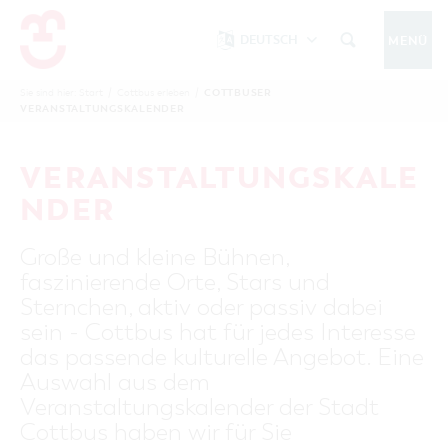
DEUTSCH
MENÜ
Um Einstellungen zur Barrierefreiheit
vornehmen zu können wird die Berechtigung
COTTBUSER
Sie sind hier:
Start
/
Cottbus erleben
/
COTTBUS IM WINTER
VERANSTALTUNGSKALENDER
funktionale Cookies
für
in den Cookie-
Einstellungen benötigt.
START
COTTBUSSERVICE
KONTAKT
VERANSTALTUNGSKALE
FOLGE UNS AUF
COOKIE-EINSTELLUNGEN
NDER
COTTBUS ENTDECKEN
Große und kleine Bühnen,
Sehenswertes, Führungen, Tourentipps
faszinierende Orte, Stars und
INTERAKTIVE KARTE
COTTBUS ERLEBEN
Sternchen, aktiv oder passiv dabei
Gruppen, Übernachten, Events …
FÜHRUNGEN FÜR JEDERMANN
sein - Cottbus hat für jedes Interesse
TOURENTIPPS, ARCHITEKTURPFAD &
COTTBUSER VERANSTALTUNGSHIGHLIGHTS
das passende kulturelle Angebot. Eine
COTTBUS BESONDERS
PÜCKLERTICKET
Ostsee, Postkutscher und mehr...
COTTBUSER VERANSTALTUNGSKALENDER
Auswahl aus dem
GRÜNES COTTBUS
ARCHITEKTURPFAD
Veranstaltungskalender der Stadt
ÜBERNACHTUNGEN BUCHEN
DER COTTBUSER OSTSEE
COTTBUS FÜR FAMILIEN
MUSEEN, GALERIEN, KULTUR
Cottbus haben wir für Sie
RADTOUREN
Tipps, Veranstaltungen, Angebote...
ANGEBOTE FÜR GRUPPEN
DER COTTBUSER POSTKUTSCHER & DIE
UNTERKÜNFTE