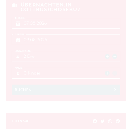
ÜBERNACHTEN IN
COTTBUS/CHÓŚEBUZ
ANREISE
ABREISE
ERWACHSENE
2 Erw.
KINDER
0 Kinder
BUCHEN
TEILEN AUF