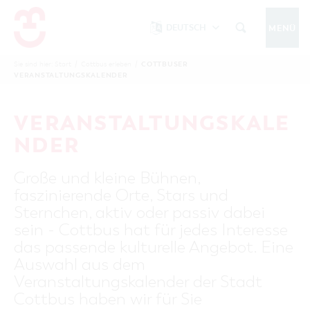
DEUTSCH
MENÜ
Um Einstellungen zur Barrierefreiheit
vornehmen zu können wird die Berechtigung
COTTBUSER
Sie sind hier:
Start
/
Cottbus erleben
/
COTTBUS IM WINTER
VERANSTALTUNGSKALENDER
funktionale Cookies
für
in den Cookie-
Einstellungen benötigt.
START
COTTBUSSERVICE
KONTAKT
VERANSTALTUNGSKALE
FOLGE UNS AUF
COOKIE-EINSTELLUNGEN
NDER
COTTBUS ENTDECKEN
Große und kleine Bühnen,
Sehenswertes, Führungen, Tourentipps
faszinierende Orte, Stars und
INTERAKTIVE KARTE
COTTBUS ERLEBEN
Sternchen, aktiv oder passiv dabei
Gruppen, Übernachten, Events …
FÜHRUNGEN FÜR JEDERMANN
sein - Cottbus hat für jedes Interesse
TOURENTIPPS, ARCHITEKTURPFAD &
COTTBUSER VERANSTALTUNGSHIGHLIGHTS
das passende kulturelle Angebot. Eine
COTTBUS BESONDERS
PÜCKLERTICKET
Ostsee, Postkutscher und mehr...
COTTBUSER VERANSTALTUNGSKALENDER
Auswahl aus dem
GRÜNES COTTBUS
ARCHITEKTURPFAD
Veranstaltungskalender der Stadt
ÜBERNACHTUNGEN BUCHEN
DER COTTBUSER OSTSEE
COTTBUS FÜR FAMILIEN
MUSEEN, GALERIEN, KULTUR
Cottbus haben wir für Sie
RADTOUREN
Tipps, Veranstaltungen, Angebote...
ANGEBOTE FÜR GRUPPEN
DER COTTBUSER POSTKUTSCHER & DIE
UNTERKÜNFTE