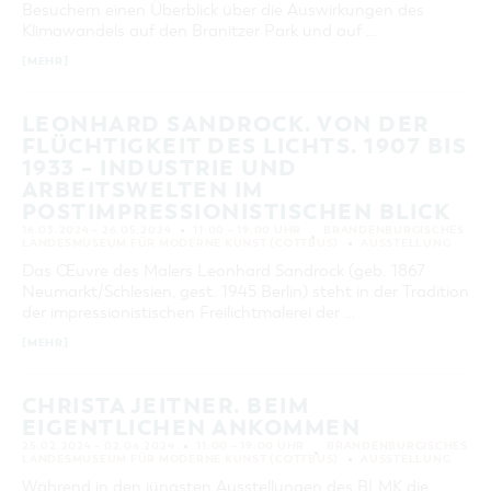
Besuchern einen Überblick über die Auswirkungen des
KATEGORIE
Klimawandels auf den Branitzer Park und auf …
alle Kategorien
[MEHR]
LAUFZEIT
aktuelle und laufende Veranstaltungen
LEONHARD SANDROCK. VON DER
FLÜCHTIGKEIT DES LICHTS. 1907 BIS
1933 – INDUSTRIE UND
SUCHBEGRIFF
ARBEITSWELTEN IM
POSTIMPRESSIONISTISCHEN BLICK
ORT
16.03.2024 – 26.05.2024
11:00 – 19:00 UHR
BRANDENBURGISCHES
LANDESMUSEUM FÜR MODERNE KUNST (COTTBUS)
AUSSTELLUNG
Das Œuvre des Malers Leonhard Sandrock (geb. 1867
SUCHEN
Neumarkt/Schlesien, gest. 1945 Berlin) steht in der Tradition
der impressionistischen Freilichtmalerei der …
[MEHR]
CHRISTA JEITNER. BEIM
EIGENTLICHEN ANKOMMEN
25.02.2024 – 02.06.2024
11:00 – 19:00 UHR
BRANDENBURGISCHES
LANDESMUSEUM FÜR MODERNE KUNST (COTTBUS)
AUSSTELLUNG
Während in den jüngsten Ausstellungen des BLMK die