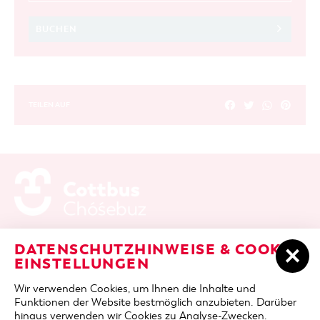
BUCHEN
TEILEN AUF
ADRESSE / ANFAHRT
Berliner Platz 6 / Stadthalle
DATENSCHUTZHINWEISE & COOKIE-
03046 Cottbus
EINSTELLUNGEN
TELEFON
+49 355 75420
Wir verwenden Cookies, um Ihnen die Inhalte und
FAX
+49 355 7542455
Funktionen der Website bestmöglich anzubieten. Darüber
E-MAIL
cottbus-service@cmt-cottbus.de
hinaus verwenden wir Cookies zu Analyse-Zwecken.