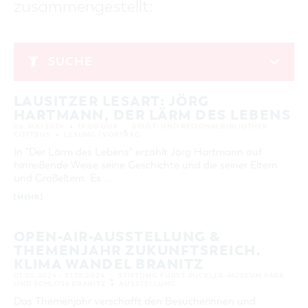
zusammengestellt:
GASTRONOMIE
BAUMKUCHENFRAU
WANDERTOUREN
COTTBUS PER VIDEO ENTDECKEN
FREIZEIT UND KULTUR
CARAVANSTELLPLÄTZE
SERVICE & KONTAKT
EINKAUFEN, PARKEN UND COTTBUSER
SORBEN & WENDEN
KANUTOUREN
Anreise, Info, Souvenirs, Gutscheine
ÜBERNACHTUNGEN FÜR FAMILIEN
GESCHENKGUTSCHEIN
LAUSITZ FESTIVAL 2026 IN COTTBUS
TOURISTINFORMATION
SUCHE
DER PERFEKTE TAG
EINKAUFEN
HEIRATEN IN COTTBUS
COTTBUSER BILDERGALERIE
Mai 2024
COTTBUS VON OBEN (FOTOS)
PARKMÖGLICHKEITEN
OPENART LAUSITZ BIENNALE 2026 IN COTTBUS
INFOMATERIAL
LAUSITZER LESART: JÖRG
MO
DI
MI
DO
FR
SA
SO
COTTBUS VON OBEN (KURZVIDEOS)
WOCHENMÄRKTE
"WEG DES HANDWERKS" - DIE ZUNFTZEICHEN
HARTMANN, DER LÄRM DES LEBENS
LADEMÖGLICHKEITEN FÜR E-BIKES
1
2
3
4
5
COTTBUSER GESCHENKGUTSCHEIN
06. MAI 2024
19:00 UHR
STADT- UND REGIONALBIBLIOTHEK
GUTSCHEINE
COTTBUS
LESUNG / VORTRAG
6
7
8
9
10
11
12
In "Der Lärm des Lebens" erzählt Jörg Hartmann auf
SOUVENIRS
hinreißende Weise seine Geschichte und die seiner Eltern
13
14
15
16
17
18
19
COTTBUS BARRIEREFREI
und Großeltern. Es …
20
21
22
23
24
25
26
ÖFFENTLICHE TOILETTEN
[MEHR]
27
28
29
30
31
NACHHALTIGKEIT - WIR SIND DABEI!
OPEN-AIR-AUSSTELLUNG &
THEMENJAHR ZUKUNFTSREICH.
ERWEITERTE SUCHE
KLIMA WANDEL BRANITZ
Zeitraum
ZURÜCKSETZEN
01.05.2024 – 31.10.2024
STIFTUNG-FÜRST-PÜCKLER-MUSEUM PARK
UND SCHLOSS BRANITZ
AUSSTELLUNG
VON
BIS
Das Themenjahr verschafft den Besucherinnen und