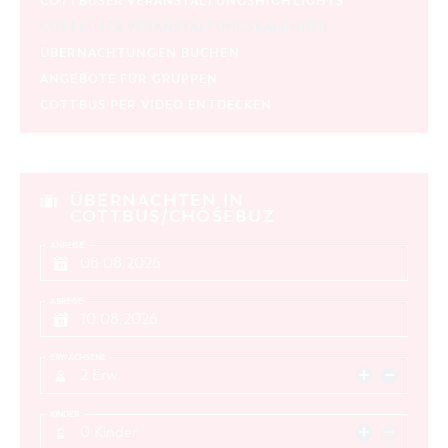
COTTBUSER VERANSTALTUNGSHIGHLIGHTS
COTTBUSER VERANSTALTUNGSKALENDER
ÜBERNACHTUNGEN BUCHEN
ANGEBOTE FÜR GRUPPEN
COTTBUS PER VIDEO ENTDECKEN
ÜBERNACHTEN IN
COTTBUS/CHÓŚEBUZ
ANREISE
ABREISE
ERWACHSENE
2 Erw.
KINDER
0 Kinder