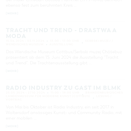
ebenso fest zum berühmten Kreis …
[MEHR]
TRACHT UND TREND - DRASTWA A
MODA
15.06.2024 – 03.11.2024
13:00 – 17:00 UHR
SERBSKI MUZEJ /
WENDISCHES MUSEUM
AUSSTELLUNG
Das Wendische Museum Cottbus/Serbski muzej Chóśebuz
präsentiert ab dem 15. Juni 2024 die Ausstellung "Tracht
und Trend". Die Trachtenausstellung gibt …
[MEHR]
RADIO INDUSTRY ZU GAST IM BLMK
25.05.2024 – 27.10.2024
11:00 – 19:00 UHR
BRANDENBURGISCHES
LANDESMUSEUM FÜR MODERNE KUNST (COTTBUS)
LESUNG /
VORTRAG
Von Mai bis Oktober ist Radio Industry, ein seit 2017 in
Woltersdorf ansässiges Kunst- und Community Radio, mit
einer mobilen …
[MEHR]