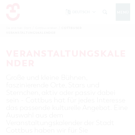
DEUTSCH
MENÜ
Um Einstellungen zur Barrierefreiheit
vornehmen zu können wird die Berechtigung
COTTBUSER
Sie sind hier:
Start
/
Cottbus erleben
/
COTTBUS IM WINTER
VERANSTALTUNGSKALENDER
funktionale Cookies
für
in den Cookie-
Einstellungen benötigt.
START
COTTBUSSERVICE
KONTAKT
VERANSTALTUNGSKALE
FOLGE UNS AUF
COOKIE-EINSTELLUNGEN
NDER
COTTBUS ENTDECKEN
Große und kleine Bühnen,
Sehenswertes, Führungen, Tourentipps
faszinierende Orte, Stars und
INTERAKTIVE KARTE
COTTBUS ERLEBEN
Sternchen, aktiv oder passiv dabei
Gruppen, Übernachten, Events …
FÜHRUNGEN FÜR JEDERMANN
sein - Cottbus hat für jedes Interesse
TOURENTIPPS, ARCHITEKTURPFAD &
COTTBUSER VERANSTALTUNGSHIGHLIGHTS
das passende kulturelle Angebot. Eine
COTTBUS BESONDERS
PÜCKLERTICKET
Ostsee, Postkutscher und mehr...
COTTBUSER VERANSTALTUNGSKALENDER
Auswahl aus dem
GRÜNES COTTBUS
ARCHITEKTURPFAD
Veranstaltungskalender der Stadt
ÜBERNACHTUNGEN BUCHEN
DER COTTBUSER OSTSEE
COTTBUS FÜR FAMILIEN
MUSEEN, GALERIEN, KULTUR
Cottbus haben wir für Sie
RADTOUREN
Tipps, Veranstaltungen, Angebote...
ANGEBOTE FÜR GRUPPEN
DER COTTBUSER POSTKUTSCHER & DIE
UNTERKÜNFTE