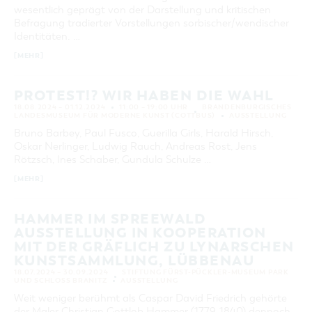
wesentlich geprägt von der Darstellung und kritischen
Befragung tradierter Vorstellungen sorbischer/wendischer
Identitäten. …
[MEHR]
PROTEST!? WIR HABEN DIE WAHL
18.08.2024 – 01.12.2024
11:00 – 19:00 UHR
BRANDENBURGISCHES
LANDESMUSEUM FÜR MODERNE KUNST (COTTBUS)
AUSSTELLUNG
Bruno Barbey, Paul Fusco, Guerilla Girls, Harald Hirsch,
Oskar Nerlinger, Ludwig Rauch, Andreas Rost, Jens
Rötzsch, Ines Schaber, Gundula Schulze …
[MEHR]
HAMMER IM SPREEWALD
AUSSTELLUNG IN KOOPERATION
MIT DER GRÄFLICH ZU LYNARSCHEN
KUNSTSAMMLUNG, LÜBBENAU
18.07.2024 – 30.09.2024
STIFTUNG FÜRST-PÜCKLER-MUSEUM PARK
UND SCHLOSS BRANITZ
AUSSTELLUNG
Weit weniger berühmt als Caspar David Friedrich gehörte
der Maler Christian Gottlob Hammer (1779-1840) dennoch