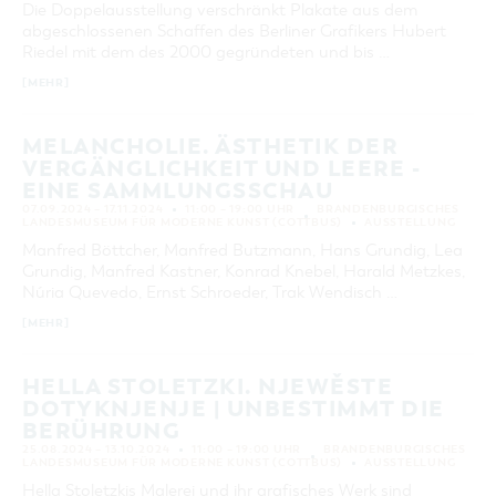
VON
Die Doppelausstellung verschränkt Plakate aus dem
BIS
abgeschlossenen Schaffen des Berliner Grafikers Hubert
Riedel mit dem des 2000 gegründeten und bis …
KATEGORIE
alle Kategorien
[MEHR]
LAUFZEIT
MELANCHOLIE. ÄSTHETIK DER
aktuelle und laufende Veranstaltungen
VERGÄNGLICHKEIT UND LEERE -
EINE SAMMLUNGSSCHAU
SUCHBEGRIFF
07.09.2024 – 17.11.2024
11:00 – 19:00 UHR
BRANDENBURGISCHES
LANDESMUSEUM FÜR MODERNE KUNST (COTTBUS)
AUSSTELLUNG
Manfred Böttcher, Manfred Butzmann, Hans Grundig, Lea
Grundig, Manfred Kastner, Konrad Knebel, Harald Metzkes,
ORT
Núria Quevedo, Ernst Schroeder, Trak Wendisch …
[MEHR]
SUCHEN
HELLA STOLETZKI. NJEWĚSTE
DOTYKNJENJE | UNBESTIMMT DIE
BERÜHRUNG
25.08.2024 – 13.10.2024
11:00 – 19:00 UHR
BRANDENBURGISCHES
LANDESMUSEUM FÜR MODERNE KUNST (COTTBUS)
AUSSTELLUNG
Hella Stoletzkis Malerei und ihr grafisches Werk sind