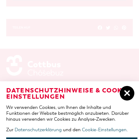
TEILEN AUF
ADRESSE / ANFAHRT
Berliner Platz 6 / Stadthalle
DATENSCHUTZHINWEISE & COOKIE-
03046 Cottbus
EINSTELLUNGEN
TELEFON
+49 355 75420
Wir verwenden Cookies, um Ihnen die Inhalte und
FAX
+49 355 7542455
Funktionen der Website bestmöglich anzubieten. Darüber
E-MAIL
cottbus-service@cmt-cottbus.de
hinaus verwenden wir Cookies zu Analyse-Zwecken.
Zur
Datenschutzerklärung
und den
Cookie-Einstellungen
.
START
COTTBUSSERVICE
KONTAKT
DATENSCHUTZ
IMPRESSUM
COOKIE-EINSTELLUNGEN