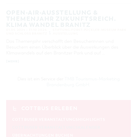
OPEN-AIR-AUSSTELLUNG &
THEMENJAHR ZUKUNFTSREICH.
KLIMA WANDEL BRANITZ
01.05.2024 – 31.10.2024
STIFTUNG-FÜRST-PÜCKLER-MUSEUM PARK
UND SCHLOSS BRANITZ
AUSSTELLUNG
Das Themenjahr verschafft den Besucherinnen und
Besuchern einen Überblick über die Auswirkungen des
Klimawandels auf den Branitzer Park und auf …
[MEHR]
Dies ist ein Service der
TMB Tourismus-Marketing
Brandenburg GmbH
.
COTTBUS ERLEBEN
COTTBUSER VERANSTALTUNGSHIGHLIGHTS
COTTBUSER VERANSTALTUNGSKALENDER
ÜBERNACHTUNGEN BUCHEN