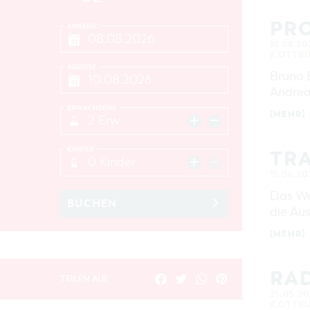
PRO
ANREISE
18.08.20
(COTTBU
ABREISE
Bruno B
Andrea
ERWACHSENE
[MEHR]
2 Erw.
KINDER
TR
0 Kinder
15.06.20
Das We
BUCHEN
die Aus
[MEHR]
RAD
TEILEN AUF
25.05.20
(COTTBU