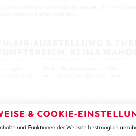
 bis Oktober ist Radio Industry, ein seit 2017 in Wolte
ity Radio, mit einer mobilen …
EN-AIR-AUSSTELLUNG & TH
KUNFTSREICH. KLIMA WAND
24 – 31.10.2024
STIFTUNG-FÜRST-PÜCKLER-MUSEUM PARK UND 
emenjahr verschafft den Besucherinnen und Besuchern 
kungen des Klimawandels auf den Branitzer Park und a
Dies ist ein Service der
TMB Tourismus-Mar
EISE & COOKIE-EINSTELLU
Inhalte und Funktionen der Website bestmöglich anzub
SE / ANFAHRT
TELEFON
+49 355 75420