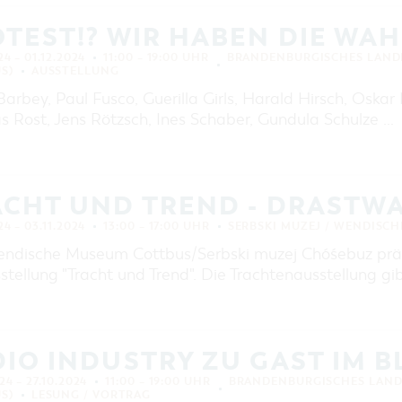
TEST!? WIR HABEN DIE WAH
24 – 01.12.2024
11:00 – 19:00 UHR
BRANDENBURGISCHES LAND
S)
AUSSTELLUNG
arbey, Paul Fusco, Guerilla Girls, Harald Hirsch, Oskar
s Rost, Jens Rötzsch, Ines Schaber, Gundula Schulze …
ACHT UND TREND - DRASTW
24 – 03.11.2024
13:00 – 17:00 UHR
SERBSKI MUZEJ / WENDISC
ndische Museum Cottbus/Serbski muzej Chóśebuz präse
stellung "Tracht und Trend". Die Trachtenausstellung gi
IO INDUSTRY ZU GAST IM 
24 – 27.10.2024
11:00 – 19:00 UHR
BRANDENBURGISCHES LAN
S)
LESUNG / VORTRAG