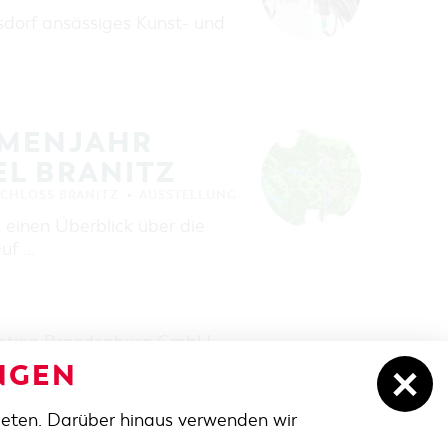
rsdorf ansässiges Kunst- und
EMENJAHR
EL BRANITZ
SCHLOSS BRANITZ
AUSSTELLUNG
einen Überblick über die
uf …
keting Brandenburg GmbH
.
NGEN
ieten. Darüber hinaus verwenden wir
NACH OBEN