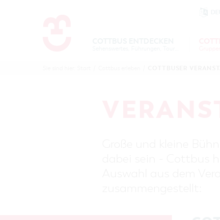
DE
Um Einstellungen zur Barrierefre
COTTBUS ENTDECKEN
COTT
Sehenswertes, Führungen, Tourentipps
COTTBU
COTTB
COTTBUSER VERANS
Sie sind hier:
Start
/
Cottbus erleben
/
ENTDECK
ERLEBE
B
VERANS
Große und kleine Bühne
dabei sein - Cottbus h
Auswahl aus dem Veran
zusammengestellt: