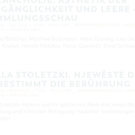
ANCHOLIE. ÄSTHETIK DER
GÄNGLICHKEIT UND LEERE -
MMLUNGSSCHAU
4 – 17.11.2024
11:00 – 19:00 UHR
BRANDENBURGISCHES LAND
S)
AUSSTELLUNG
d Böttcher, Manfred Butzmann, Hans Grundig, Lea Gru
 Knebel, Harald Metzkes, Núria Quevedo, Ernst Schroe
LA STOLETZKI. NJEWĚSTE 
BESTIMMT DIE BERÜHRUNG
24 – 13.10.2024
11:00 – 19:00 UHR
BRANDENBURGISCHES LAN
S)
AUSSTELLUNG
toletzkis Malerei und ihr grafisches Werk sind wesentl
lung und kritischen Befragung tradierter Vorstellungen
äten. …