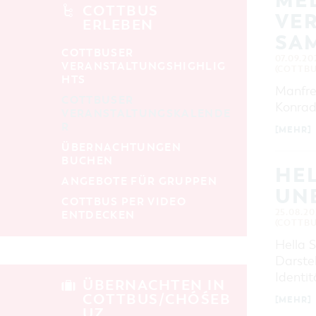
MEL
alle Kategorien
COTTBUS
VER
ERLEBEN
LAUFZEIT
SA
aktuelle und laufende Veranstaltungen
COTTBUSER
07.09.202
VERANSTALTUNGSHIGHLIG
(COTTBU
HTS
SUCHBEGRIFF
Manfre
COTTBUSER
Konrad
VERANSTALTUNGSKALENDE
R
ORT
[MEHR]
ÜBERNACHTUNGEN
BUCHEN
HEL
SUCHEN
ANGEBOTE FÜR GRUPPEN
UN
COTTBUS PER VIDEO
25.08.20
ENTDECKEN
(COTTBU
Hella S
Darstel
Identit
ÜBERNACHTEN IN
COTTBUS/CHÓŚEB
[MEHR]
UZ