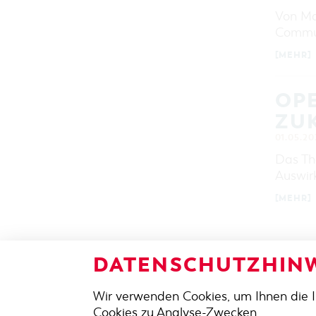
Von Mai
Commun
[MEHR]
OP
ZU
01.05.20
Das Th
Auswir
[MEHR]
DATENSCHUTZHINW
Wir verwenden Cookies, um Ihnen die 
ADRES
Cookies zu Analyse-Zwecken.