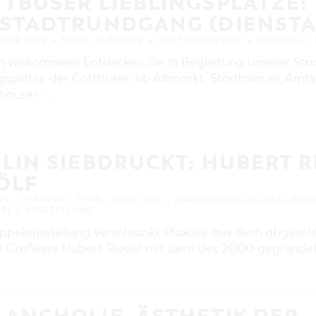
TBUSER LIEBLINGSPLÄTZE:
EINKAUFEN, PARKEN UND
COTTBUSER GESCHENKGUTSCHEIN
TSTADTRUNDGANG (DIENSTA
EINKAUFEN
OBER 2024
10:00 – 11:30 UHR
COTTBUSSERVICE
FÜHRUNG / 
PARKMÖGLICHKEITEN
h willkommen! Entdecken Sie in Begleitung unserer Sta
ngsplätze der Cottbuser: ob Altmarkt, Stadtmauer, Am
WOCHENMÄRKTE
häuser - …
COTTBUSER GESCHENKGUTSCHEIN
DER PERFEKTE TAG
COTTBUS VON OBEN (FOTOS)
LIN SIEBDRUCKT: HUBERT 
COTTBUS VON OBEN
ÖLF
(KURZVIDEOS)
4 – 17.11.2024
11:00 – 19:00 UHR
BRANDENBURGISCHES LAND
S)
AUSSTELLUNG
ppelausstellung verschränkt Plakate aus dem abgesch
er Grafikers Hubert Riedel mit dem des 2000 gegründe