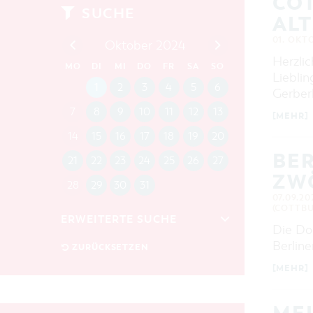
COT
SUCHE
AL
01. OKT
Oktober 2024
Herzlic
MO
DI
MI
DO
FR
SA
SO
Liebli
1
2
3
4
5
6
Gerber
7
8
9
10
11
12
13
[MEHR]
14
15
16
17
18
19
20
BER
21
22
23
24
25
26
27
ZW
28
29
30
31
07.09.202
(COTTBU
ERWEITERTE SUCHE
Die Do
Berlin
Zeitraum
ZURÜCKSETZEN
VON
[MEHR]
BIS
KATEGORIE