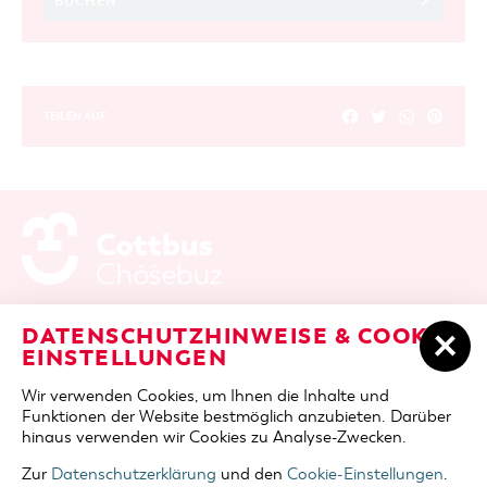
BUCHEN
TEILEN AUF
ADRESSE / ANFAHRT
Berliner Platz 6 / Stadthalle
DATENSCHUTZHINWEISE & COOKIE-
03046 Cottbus
EINSTELLUNGEN
TELEFON
+49 355 75420
Wir verwenden Cookies, um Ihnen die Inhalte und
FAX
+49 355 7542455
Funktionen der Website bestmöglich anzubieten. Darüber
E-MAIL
cottbus-service@cmt-cottbus.de
hinaus verwenden wir Cookies zu Analyse-Zwecken.
Zur
Datenschutzerklärung
und den
Cookie-Einstellungen
.
START
COTTBUSSERVICE
KONTAKT
DATENSCHUTZ