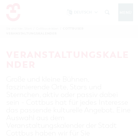
DEUTSCH
MENÜ
Um Einstellungen zur Barrierefreiheit
vornehmen zu können wird die Berechtigung
COTTBUSER
Sie sind hier:
Start
/
Cottbus erleben
/
COTTBUS IM WINTER
VERANSTALTUNGSKALENDER
funktionale Cookies
für
in den Cookie-
Einstellungen benötigt.
START
COTTBUSSERVICE
KONTAKT
VERANSTALTUNGSKALE
FOLGE UNS AUF
COOKIE-EINSTELLUNGEN
NDER
COTTBUS ENTDECKEN
Große und kleine Bühnen,
Sehenswertes, Führungen, Tourentipps
faszinierende Orte, Stars und
INTERAKTIVE KARTE
COTTBUS ERLEBEN
Sternchen, aktiv oder passiv dabei
Gruppen, Übernachten, Events …
FÜHRUNGEN FÜR JEDERMANN
sein - Cottbus hat für jedes Interesse
TOURENTIPPS, ARCHITEKTURPFAD &
COTTBUSER VERANSTALTUNGSHIGHLIGHTS
das passende kulturelle Angebot. Eine
COTTBUS BESONDERS
PÜCKLERTICKET
Ostsee, Postkutscher und mehr...
COTTBUSER VERANSTALTUNGSKALENDER
Auswahl aus dem
GRÜNES COTTBUS
ARCHITEKTURPFAD
Veranstaltungskalender der Stadt
ÜBERNACHTUNGEN BUCHEN
DER COTTBUSER OSTSEE
COTTBUS FÜR FAMILIEN
MUSEEN, GALERIEN, KULTUR
Cottbus haben wir für Sie
RADTOUREN
Tipps, Veranstaltungen, Angebote...
ANGEBOTE FÜR GRUPPEN
DER COTTBUSER POSTKUTSCHER & DIE
UNTERKÜNFTE