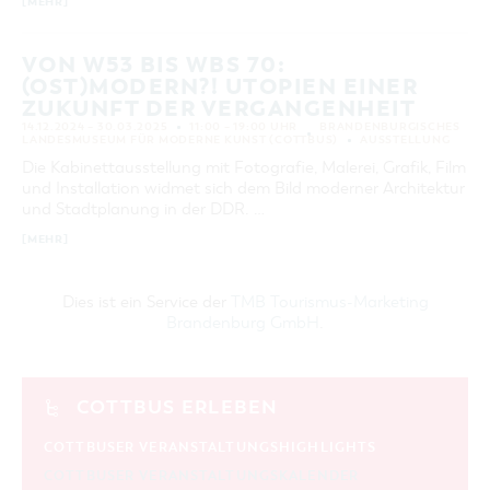
[MEHR]
VON W53 BIS WBS 70:
(OST)MODERN?! UTOPIEN EINER
ZUKUNFT DER VERGANGENHEIT
14.12.2024 – 30.03.2025
11:00 – 19:00 UHR
BRANDENBURGISCHES
LANDESMUSEUM FÜR MODERNE KUNST (COTTBUS)
AUSSTELLUNG
Die Kabinettausstellung mit Fotografie, Malerei, Grafik, Film
und Installation widmet sich dem Bild moderner Architektur
und Stadtplanung in der DDR. …
[MEHR]
Dies ist ein Service der
TMB Tourismus-Marketing
Brandenburg GmbH
.
COTTBUS ERLEBEN
COTTBUSER VERANSTALTUNGSHIGHLIGHTS
COTTBUSER VERANSTALTUNGSKALENDER