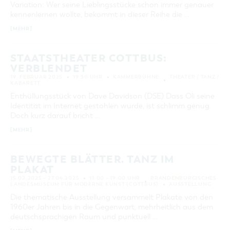
Variation: Wer seine Lieblingsstücke schon immer genauer
KATEGORIE
kennenlernen wollte, bekommt in dieser Reihe die …
alle Kategorien
[MEHR]
LAUFZEIT
aktuelle und laufende Veranstaltungen
STAATSTHEATER COTTBUS:
VERBLENDET
19. FEBRUAR 2025
19:30 UHR
KAMMERBÜHNE
THEATER / TANZ /
SUCHBEGRIFF
KABARETT
Enthüllungsstück von Dave Davidson (DSE) Dass Oli seine
Identität im Internet gestohlen wurde, ist schlimm genug.
ORT
Doch kurz darauf bricht …
[MEHR]
SUCHEN
BEWEGTE BLÄTTER. TANZ IM
PLAKAT
15.02.2025 – 27.04.2025
11:00 – 19:00 UHR
BRANDENBURGISCHES
LANDESMUSEUM FÜR MODERNE KUNST (COTTBUS)
AUSSTELLUNG
Die thematische Ausstellung versammelt Plakate von den
1960er Jahren bis in die Gegenwart, mehrheitlich aus dem
deutschsprachigen Raum und punktuell …