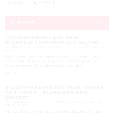
zusammengestellt:
GASTRONOMIE
BAUMKUCHENFRAU
WANDERTOUREN
COTTBUS PER VIDEO ENTDECKEN
FREIZEIT UND KULTUR
CARAVANSTELLPLÄTZE
SERVICE & KONTAKT
EINKAUFEN, PARKEN UND COTTBUSER
SORBEN & WENDEN
KANUTOUREN
Anreise, Info, Souvenirs, Gutscheine
ÜBERNACHTUNGEN FÜR FAMILIEN
GESCHENKGUTSCHEIN
LAUSITZ FESTIVAL 2026 IN COTTBUS
TOURISTINFORMATION
SUCHE
DER PERFEKTE TAG
EINKAUFEN
HEIRATEN IN COTTBUS
COTTBUSER BILDERGALERIE
Februar 2025
COTTBUS VON OBEN (FOTOS)
PARKMÖGLICHKEITEN
OPENART LAUSITZ BIENNALE 2026 IN COTTBUS
INFOMATERIAL
WOCHENMARKT AUF DEM
MO
DI
MI
DO
FR
SA
SO
COTTBUS VON OBEN (KURZVIDEOS)
WOCHENMÄRKTE
"WEG DES HANDWERKS" - DIE ZUNFTZEICHEN
STADTHALLENVORPLATZ (MI/FR)
LADEMÖGLICHKEITEN FÜR E-BIKES
1
2
COTTBUSER GESCHENKGUTSCHEIN
19. FEBRUAR 2025
08:00 – 17:00 UHR
STADTHALLENVORPLATZ
GUTSCHEINE
MARKT
3
4
5
6
7
8
9
Der Wochenmarkt mit seinen bis zu 40 Händlern findet
SOUVENIRS
traditionell mitten in der Innenstadt statt. Heimische
10
11
12
13
14
15
16
COTTBUS BARRIEREFREI
Gemüsegärtner, Blumenhändler, Wurst- und …
17
18
19
20
21
22
23
ÖFFENTLICHE TOILETTEN
[MEHR]
24
25
26
27
28
NACHHALTIGKEIT - WIR SIND DABEI!
STAATSTHEATER COTTBUS: UNTER
DER LUPE 1 – KLASSIKER NEU
ERWEITERTE SUCHE
GEHÖRT
Zeitraum
ZURÜCKSETZEN
19. FEBRUAR 2025
19:30 UHR
GROSSES HAUS
KLASSISCHES
KONZERT / OPER
VON
BIS
Ob Klassik oder Romantik, Sonatenhauptsatzform oder