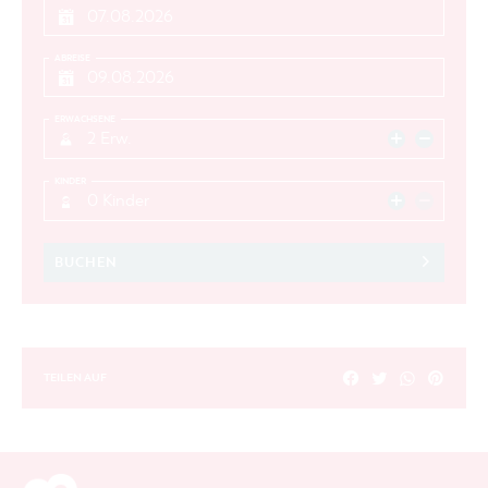
ABREISE
ERWACHSENE
2 Erw.
KINDER
0 Kinder
BUCHEN
TEILEN AUF