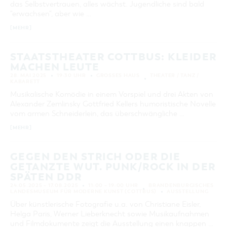
das Selbstvertrauen, alles wächst. Jugendliche sind bald
KATEGORIE
"erwachsen", aber wie …
alle Kategorien
[MEHR]
LAUFZEIT
aktuelle und laufende Veranstaltungen
STAATSTHEATER COTTBUS: KLEIDER
MACHEN LEUTE
28. MAI 2025
19:30 UHR
GROSSES HAUS
THEATER / TANZ /
SUCHBEGRIFF
KABARETT
Musikalische Komödie in einem Vorspiel und drei Akten von
Alexander Zemlinsky Gottfried Kellers humoristische Novelle
ORT
vom armen Schneiderlein, das überschwängliche …
[MEHR]
SUCHEN
GEGEN DEN STRICH ODER DIE
GETANZTE WUT. PUNK/ROCK IN DER
SPÄTEN DDR
24.05.2025 – 17.08.2025
11:00 – 19:00 UHR
BRANDENBURGISCHES
LANDESMUSEUM FÜR MODERNE KUNST (COTTBUS)
AUSSTELLUNG
Über künstlerische Fotografie u.a. von Christiane Eisler,
Helga Paris, Werner Lieberknecht sowie Musikaufnahmen
und Filmdokumente zeigt die Ausstellung einen knappen …