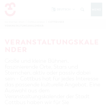
DEUTSCH
MENÜ
Um Einstellungen zur Barrierefreiheit
vornehmen zu können wird die Berechtigung
COTTBUSER
Sie sind hier:
Start
/
Cottbus erleben
/
COTTBUS IM WINTER
VERANSTALTUNGSKALENDER
funktionale Cookies
für
in den Cookie-
Einstellungen benötigt.
START
COTTBUSSERVICE
KONTAKT
VERANSTALTUNGSKALE
FOLGE UNS AUF
COOKIE-EINSTELLUNGEN
NDER
COTTBUS ENTDECKEN
Große und kleine Bühnen,
Sehenswertes, Führungen, Tourentipps
faszinierende Orte, Stars und
INTERAKTIVE KARTE
COTTBUS ERLEBEN
Sternchen, aktiv oder passiv dabei
Gruppen, Übernachten, Events …
FÜHRUNGEN FÜR JEDERMANN
sein - Cottbus hat für jedes Interesse
TOURENTIPPS, ARCHITEKTURPFAD &
COTTBUSER VERANSTALTUNGSHIGHLIGHTS
das passende kulturelle Angebot. Eine
COTTBUS BESONDERS
PÜCKLERTICKET
Ostsee, Postkutscher und mehr...
COTTBUSER VERANSTALTUNGSKALENDER
Auswahl aus dem
GRÜNES COTTBUS
ARCHITEKTURPFAD
Veranstaltungskalender der Stadt
ÜBERNACHTUNGEN BUCHEN
DER COTTBUSER OSTSEE
COTTBUS FÜR FAMILIEN
MUSEEN, GALERIEN, KULTUR
Cottbus haben wir für Sie
RADTOUREN
Tipps, Veranstaltungen, Angebote...
ANGEBOTE FÜR GRUPPEN
DER COTTBUSER POSTKUTSCHER & DIE
UNTERKÜNFTE