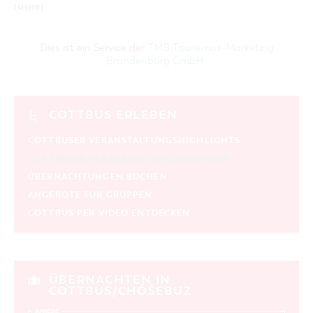
[MEHR]
Dies ist ein Service der
TMB Tourismus-Marketing
Brandenburg GmbH
.
COTTBUS ERLEBEN
COTTBUSER VERANSTALTUNGSHIGHLIGHTS
COTTBUSER VERANSTALTUNGSKALENDER
ÜBERNACHTUNGEN BUCHEN
ANGEBOTE FÜR GRUPPEN
COTTBUS PER VIDEO ENTDECKEN
ÜBERNACHTEN IN
COTTBUS/CHÓŚEBUZ
ANREISE