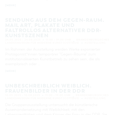
[MEHR]
SENDUNG AUS DEM GEGEN-RAUM.
MAIL ART, PLAKATE UND
FALTROLLOS ALTERNATIVER DDR-
KUNSTSZENEN
24.05.2025 – 24.08.2025
11:00 – 19:00 UHR
BRANDENBURGISCHES
LANDESMUSEUM FÜR MODERNE KUNST (COTTBUS)
AUSSTELLUNG
Im Rahmen der Ausstellung werden Werke exponierter
Protagonist*innen temporärer "Gegen-Räume" zum
institutionalisierten Kunstbetrieb zu sehen sein, die als
exemplarisch oder …
[MEHR]
UNBESCHREIBLICH WEIBLICH.
FRAUENBILDER IN DER DDR
10.05.2025 – 10.08.2025
11:00 – 19:00 UHR
BRANDENBURGISCHES
LANDESMUSEUM FÜR MODERNE KUNST (COTTBUS)
AUSSTELLUNG
Die Gruppenausstellung untersucht die künstlerische
Auseinandersetzung mit Weiblichkeit, mit den
Lebensrealitäten und dem Körper der Frau in der DDR. Sie