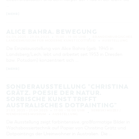
…
[MEHR]
ALICE BAHRA. BEWEGUNG
06.04.2025 – 29.06.2025
11:00 – 19:00 UHR
BRANDENBURGISCHES
LANDESMUSEUM FÜR MODERNE KUNST (COTTBUS)
AUSSTELLUNG
Die Einzelausstellung von Alice Bahra (geb. 1945 in
Landsberg/Lech, lebt und arbeitet seit 1953 in Dresden
bzw. Potsdam) konzentriert sich …
[MEHR]
SONDERAUSSTELLUNG "CHRISTINA
GRÄTZ. POESIE DER NATUR.
SORBISCHE KUNST TRIFFT
AUSTRALISCHES DOTPAINTING"
21.03.2025 – 21.09.2025
17:00 – 18:00 UHR
SERBSKI MUZEJ /
WENDISCHES MUSEUM
AUSSTELLUNG
Die Ausstellung zeigt farbintensive, großformatige Bilder in
Wachsbossiertechnik auf Papier von Christina Grätz und
Dotpaintings der Ureinwohner in Australien. Die …