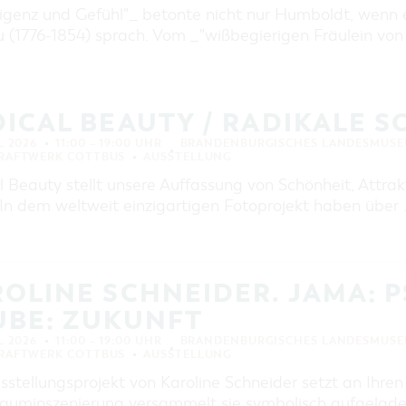
ligenz und Gefühl"_ betonte nicht nur Humboldt, wenn e
 (1776-1854) sprach. Vom _"wißbegierigen Fräulein v
ICAL BEAUTY / RADIKALE 
L 2026
11:00 – 19:00 UHR
BRANDENBURGISCHES LANDESMUSE
KRAFTWERK COTTBUS
AUSSTELLUNG
 Beauty stellt unsere Auffassung von Schönheit, Attrakt
 In dem weltweit einzigartigen Fotoprojekt haben über
OLINE SCHNEIDER. JAMA: P
UBE: ZUKUNFT
L 2026
11:00 – 19:00 UHR
BRANDENBURGISCHES LANDESMUSE
KRAFTWERK COTTBUS
AUSSTELLUNG
stellungsprojekt von Karoline Schneider setzt an Ihren
Rauminszenierung versammelt sie symbolisch aufgelade