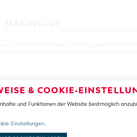
E MAKING-OF
L 2026
19:30 – 20:45 UHR
KAMMERBÜHNE (STAATSTHEATER C
TT
e von Nora Abdel-Maksoud Eine Kooperation mit der F
d Wolf" Regisseurin Gordon will das deutsche Remake e
Dies ist ein Service der
TMB Tourismus-Mar
EISE & COOKIE-EINSTELLU
Inhalte und Funktionen der Website bestmöglich anzub
SE / ANFAHRT
TELEFON
+49 355 75420
FAX
Platz 6 / Stadthalle
+49 355 7542455
E-MAIL
ottbus
cottbus-service@cm
kie-Einstellungen
.