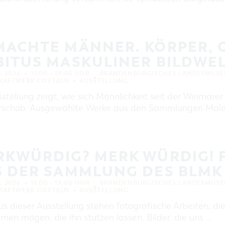
MACHTE MÄNNER. KÖRPER, 
BITUS MASKULINER BILDWE
L 2026
11:00 – 19:00 UHR
BRANDENBURGISCHES LANDESMUSE
KRAFTWERK COTTBUS
AUSSTELLUNG
stellung zeigt, wie sich Männlichkeit seit der Weimarer
rschob. Ausgewählte Werke aus den Sammlungen Maler
RKWÜRDIG? MERK WÜRDIG! 
S DER SAMMLUNG DES BLMK
L 2026
11:00 – 19:00 UHR
BRANDENBURGISCHES LANDESMUSE
KRAFTWERK COTTBUS
AUSSTELLUNG
us dieser Ausstellung stehen fotografische Arbeiten, 
en mögen, die ihn stutzen lassen. Bilder, die uns …