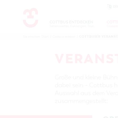
DE
Um Einstellungen zur Barrierefre
COTTBUS ENTDECKEN
COTT
Sehenswertes, Führungen, Tourentipps
COTTBU
COTTB
COTTBUSER VERANS
Sie sind hier:
Start
/
Cottbus erleben
/
ENTDECK
ERLEBE
B
VERANS
Große und kleine Bühne
dabei sein - Cottbus h
Auswahl aus dem Veran
zusammengestellt: