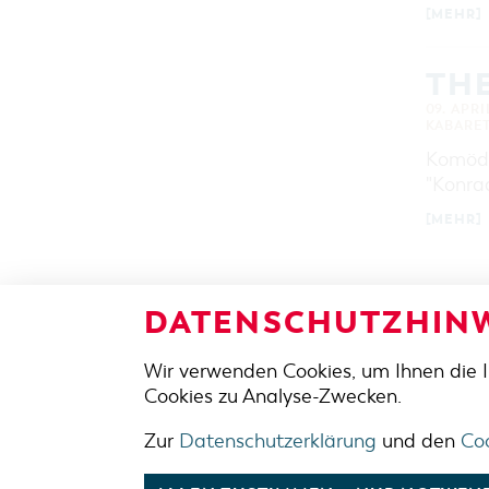
[MEHR]
TH
09. APRI
KABARE
Komödi
"Konra
[MEHR]
DATENSCHUTZHINW
Wir verwenden Cookies, um Ihnen die 
ADRES
Cookies zu Analyse-Zwecken.
Berliner 
03046 C
Zur
Datenschutzerklärung
und den
Coo