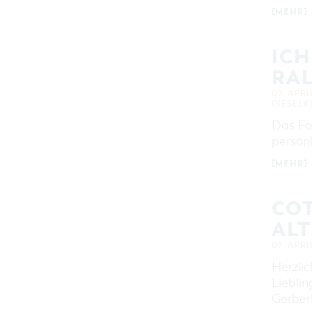
[MEHR]
ICH
RAL
09. APRI
DIESEL
Das Fo
persön
[MEHR]
COT
AL
09. APRI
Herzlic
Liebli
Gerber