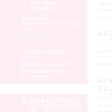
alle Kategorien
COTTBUS
_"Intel
ERLEBEN
Muskau
LAUFZEIT
aktuelle und laufende Veranstaltungen
[MEHR]
COTTBUSER
VERANSTALTUNGSHIGHLIG
HTS
SUCHBEGRIFF
RAD
COTTBUSER
09. APRI
VERANSTALTUNGSKALENDE
DIESEL
R
ORT
Radical
ÜBERNACHTUNGEN
Frage.
BUCHEN
SUCHEN
ANGEBOTE FÜR GRUPPEN
[MEHR]
COTTBUS PER VIDEO
ENTDECKEN
KAR
GR
09. APRI
DIESEL
ÜBERNACHTEN IN
Das Aus
COTTBUS/CHÓŚEB
UZ
einer 