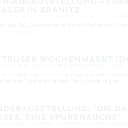
N-AIR-AUSSTELLUNG – FÜRS
EINKAUFEN, PARKEN UND
COTTBUSER GESCHENKGUTSCHEIN
KLER IN BRANITZ
EINKAUFEN
26 – 10.04.2026
FÜRST PÜCKLER MUSEUM PARK & SCHLOSS BRA
PARKMÖGLICHKEITEN
ich des 250. Geburtstags der Fürstin Pückler am 9. April
 im Fokus. Die …
WOCHENMÄRKTE
COTTBUSER GESCHENKGUTSCHEIN
DER PERFEKTE TAG
TTBUSER WOCHENMARKT (D
COTTBUS VON OBEN (FOTOS)
L 2026
08:00 – 17:00 UHR
COTTBUS VON OBEN
SPREMBERGER STRASSE
MARKT
(KURZVIDEOS)
ttbuser Wochenmärkte sind geprägt von vielen regiona
i bis zum Wildfleisch reichen. Die Auswahl ist groß, …
NDERAUSSTELLUNG: "DIE D
SES. EINE SPURENSUCHE"
L 2026
10:00 – 17:00 UHR
FÜRST PÜCKLER MUSEUM PARK & SC