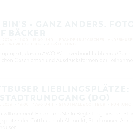
 BIN'S - GANZ ANDERS. FO
F BÄCKER
L 2026
11:00 – 19:00 UHR
BRANDENBURGISCHES LANDESMUSE
KRAFTWERK COTTBUS
AUSSTELLUNG
toprojekt, das im AWO Wohnverbund Lübbenau/Spreewal
lichen Geschichten und Ausdrucksformen der Teilnehmer
TBUSER LIEBLINGSPLÄTZE:
TSTADTRUNDGANG (DO)
L 2026
16:00 – 17:30 UHR
STADTHALLE COTTBUS
FÜHRUNG 
h willkommen! Entdecken Sie in Begleitung unserer Sta
ngsplätze der Cottbuser: ob Altmarkt, Stadtmauer, Am
häuser …