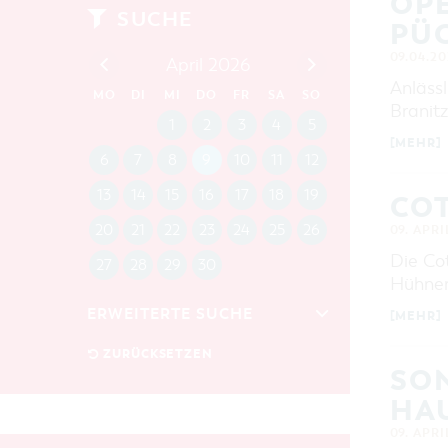
OPE
SUCHE
PÜC
09.04.20
April 2026
Anlässl
MO
DI
MI
DO
FR
SA
SO
Branitz
1
2
3
4
5
[MEHR]
6
7
8
9
10
11
12
13
14
15
16
17
18
19
CO
20
21
22
23
24
25
26
09. APRI
Die Co
27
28
29
30
Hühnere
ERWEITERTE SUCHE
[MEHR]
Zeitraum
ZURÜCKSETZEN
SO
VON
BIS
HAU
KATEGORIE
09. APRI