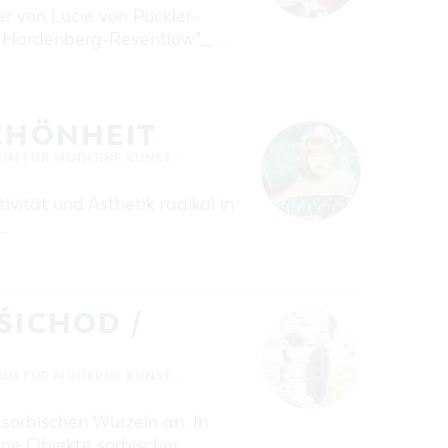
r von Lucie von Pückler-
on Hardenberg-Reventlow"_ …
SCHÖNHEIT
UM FÜR MODERNE KUNST -
ivität und Ästhetik radikal in
 …
ŚICHOD /
UM FÜR MODERNE KUNST -
 sorbischen Wurzeln an. In
ne Objekte sorbischer …