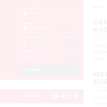
[MEHR]
ANREISE
GE
ABREISE
HA
09. APRI
ERWACHSENE
DIESEL
2 Erw.
Die Aus
und ve
KINDER
0 Kinder
[MEHR]
BUCHEN
ME
AU
09. APRI
DIESEL
TEILEN AUF
Im Fok
vorkomm