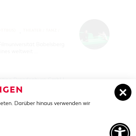
OTTBUS)
THEATER / TANZ /
ilmuniversität Babelsberg
ines weltweit …
keting Brandenburg GmbH
.
NGEN
ieten. Darüber hinaus verwenden wir
NACH OBEN
t-cottbus.de