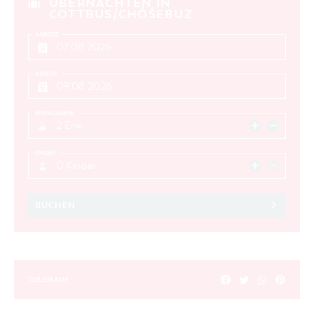
ÜBERNACHTEN IN
COTTBUS/CHÓŚEBUZ
ANREISE
ABREISE
ERWACHSENE
2 Erw.
KINDER
0 Kinder
BUCHEN
TEILEN AUF