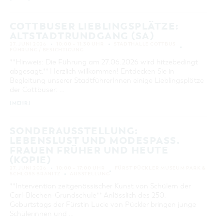
KATEGORIE
alle Kategorien
COTTBUSER LIEBLINGSPLÄTZE:
ALTSTADTRUNDGANG (SA)
LAUFZEIT
27. JUNI 2026
10:00 – 11:30 UHR
STADTHALLE COTTBUS
aktuelle und laufende Veranstaltungen
FÜHRUNG / BESICHTIGUNG
**Hinweis: Die Führung am 27.06.2026 wird hitzebedingt
abgesagt.** Herzlich willkommen! Entdecken Sie in
SUCHBEGRIFF
Begleitung unserer StadtführerInnen einige Lieblingsplätze
der Cottbuser: …
ORT
[MEHR]
SUCHEN
SONDERAUSSTELLUNG:
LEBENSLUST UND MODESPASS. F
RAUEN FRÜHER UND HEUTE (
KOPIE)
27. JUNI 2026
10:00 – 17:00 UHR
FÜRST PÜCKLER MUSEUM PARK &
SCHLOSS BRANITZ
AUSSTELLUNG
**Intervention zeitgenössischer Kunst von Schülern der
Carl-Blechen-Grundschule** Anlässlich des 250.
Geburtstags der Fürstin Lucie von Pückler bringen junge
Schülerinnen und …