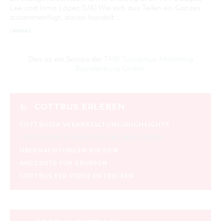
Lee und Inma López (UA) Wie sich aus Teilen ein Ganzes
zusammenfügt, davon handelt …
[MEHR]
Dies ist ein Service der
TMB Tourismus-Marketing
Brandenburg GmbH
.
COTTBUS ERLEBEN
COTTBUSER VERANSTALTUNGSHIGHLIGHTS
COTTBUSER VERANSTALTUNGSKALENDER
ÜBERNACHTUNGEN BUCHEN
ANGEBOTE FÜR GRUPPEN
COTTBUS PER VIDEO ENTDECKEN