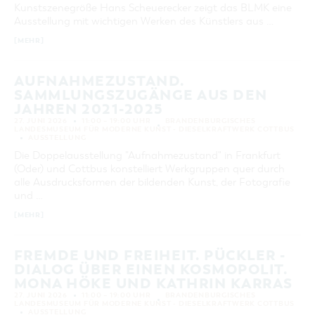
Kunstszenegröße Hans Scheuerecker zeigt das BLMK eine
Ausstellung mit wichtigen Werken des Künstlers aus …
[MEHR]
AUFNAHMEZUSTAND.
SAMMLUNGSZUGÄNGE AUS DEN
JAHREN 2021-2025
27. JUNI 2026
11:00 – 19:00 UHR
BRANDENBURGISCHES
LANDESMUSEUM FÜR MODERNE KUNST - DIESELKRAFTWERK COTTBUS
AUSSTELLUNG
Die Doppelausstellung "Aufnahmezustand" in Frankfurt
(Oder) und Cottbus konstelliert Werkgruppen quer durch
alle Ausdrucksformen der bildenden Kunst, der Fotografie
und …
[MEHR]
FREMDE UND FREIHEIT. PÜCKLER -
DIALOG ÜBER EINEN KOSMOPOLIT.
MONA HÖKE UND KATHRIN KARRAS
27. JUNI 2026
11:00 – 19:00 UHR
BRANDENBURGISCHES
LANDESMUSEUM FÜR MODERNE KUNST - DIESELKRAFTWERK COTTBUS
AUSSTELLUNG