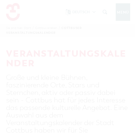
DEUTSCH
MENÜ
Um Einstellungen zur Barrierefreiheit
vornehmen zu können wird die Berechtigung
COTTBUSER
Sie sind hier:
Start
/
Cottbus erleben
/
COTTBUS IM WINTER
VERANSTALTUNGSKALENDER
funktionale Cookies
für
in den Cookie-
Einstellungen benötigt.
START
COTTBUSSERVICE
KONTAKT
VERANSTALTUNGSKALE
FOLGE UNS AUF
COOKIE-EINSTELLUNGEN
NDER
COTTBUS ENTDECKEN
Große und kleine Bühnen,
Sehenswertes, Führungen, Tourentipps
faszinierende Orte, Stars und
INTERAKTIVE KARTE
COTTBUS ERLEBEN
Sternchen, aktiv oder passiv dabei
Gruppen, Übernachten, Events …
FÜHRUNGEN FÜR JEDERMANN
sein - Cottbus hat für jedes Interesse
TOURENTIPPS, ARCHITEKTURPFAD &
COTTBUSER VERANSTALTUNGSHIGHLIGHTS
das passende kulturelle Angebot. Eine
COTTBUS BESONDERS
PÜCKLERTICKET
Ostsee, Postkutscher und mehr...
COTTBUSER VERANSTALTUNGSKALENDER
Auswahl aus dem
GRÜNES COTTBUS
ARCHITEKTURPFAD
Veranstaltungskalender der Stadt
ÜBERNACHTUNGEN BUCHEN
DER COTTBUSER OSTSEE
COTTBUS FÜR FAMILIEN
MUSEEN, GALERIEN, KULTUR
Cottbus haben wir für Sie
RADTOUREN
Tipps, Veranstaltungen, Angebote...
ANGEBOTE FÜR GRUPPEN
DER COTTBUSER POSTKUTSCHER & DIE
UNTERKÜNFTE