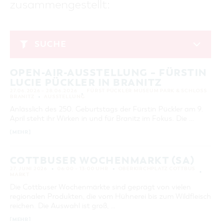
zusammengestellt:
GASTRONOMIE
BAUMKUCHENFRAU
WANDERTOUREN
COTTBUS PER VIDEO ENTDECKEN
FREIZEIT UND KULTUR
CARAVANSTELLPLÄTZE
SERVICE & KONTAKT
EINKAUFEN, PARKEN UND COTTBUSER
SORBEN & WENDEN
KANUTOUREN
Anreise, Info, Souvenirs, Gutscheine
ÜBERNACHTUNGEN FÜR FAMILIEN
GESCHENKGUTSCHEIN
LAUSITZ FESTIVAL 2026 IN COTTBUS
TOURISTINFORMATION
SUCHE
DER PERFEKTE TAG
EINKAUFEN
HEIRATEN IN COTTBUS
COTTBUSER BILDERGALERIE
Juni 2026
COTTBUS VON OBEN (FOTOS)
PARKMÖGLICHKEITEN
OPENART LAUSITZ BIENNALE 2026 IN COTTBUS
INFOMATERIAL
OPEN-AIR-AUSSTELLUNG – FÜRSTIN
MO
DI
MI
DO
FR
SA
SO
COTTBUS VON OBEN (KURZVIDEOS)
WOCHENMÄRKTE
"WEG DES HANDWERKS" - DIE ZUNFTZEICHEN
LUCIE PÜCKLER IN BRANITZ
LADEMÖGLICHKEITEN FÜR E-BIKES
1
2
3
4
5
6
7
COTTBUSER GESCHENKGUTSCHEIN
27.06.2026 – 28.06.2026
FÜRST PÜCKLER MUSEUM PARK & SCHLOSS
GUTSCHEINE
BRANITZ
AUSSTELLUNG
8
9
10
11
12
13
14
Anlässlich des 250. Geburtstags der Fürstin Pückler am 9.
SOUVENIRS
April steht ihr Wirken in und für Branitz im Fokus. Die …
15
16
17
18
19
20
21
COTTBUS BARRIEREFREI
[MEHR]
22
23
24
25
26
27
28
ÖFFENTLICHE TOILETTEN
29
30
NACHHALTIGKEIT - WIR SIND DABEI!
COTTBUSER WOCHENMARKT (SA)
27. JUNI 2026
06:00 – 13:00 UHR
OBERKIRCHPLATZ COTTBUS
MARKT
ERWEITERTE SUCHE
Die Cottbuser Wochenmärkte sind geprägt von vielen
Zeitraum
regionalen Produkten, die vom Hühnerei bis zum Wildfleisch
ZURÜCKSETZEN
VON
reichen. Die Auswahl ist groß, …
BIS
[MEHR]