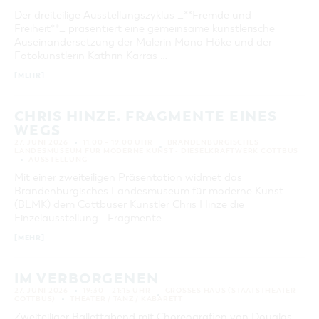
Der dreiteilige Ausstellungszyklus _**Fremde und
Freiheit**_ präsentiert eine gemeinsame künstlerische
Auseinandersetzung der Malerin Mona Höke und der
Fotokünstlerin Kathrin Karras …
[MEHR]
CHRIS HINZE. FRAGMENTE EINES
WEGS
27. JUNI 2026
11:00 – 19:00 UHR
BRANDENBURGISCHES
LANDESMUSEUM FÜR MODERNE KUNST - DIESELKRAFTWERK COTTBUS
AUSSTELLUNG
Mit einer zweiteiligen Präsentation widmet das
Brandenburgisches Landesmuseum für moderne Kunst
(BLMK) dem Cottbuser Künstler Chris Hinze die
Einzelausstellung _Fragmente …
[MEHR]
IM VERBORGENEN
27. JUNI 2026
19:30 – 21:15 UHR
GROSSES HAUS (STAATSTHEATER C
OTTBUS)
THEATER / TANZ / KABARETT
Zweiteiliger Ballettabend mit Choreografien von Douglas