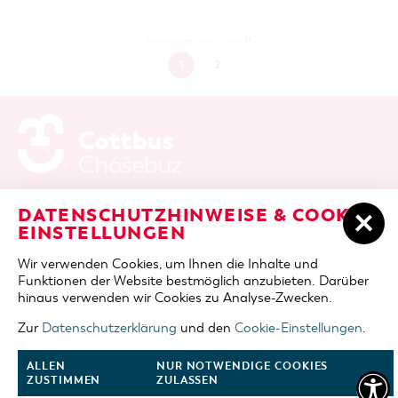
13
Datensätze 1 bis 10 von
1
2
ADRESSE / ANFAHRT
Berliner Platz 6 / Stadthalle
DATENSCHUTZHINWEISE & COOKIE-
03046 Cottbus
EINSTELLUNGEN
TELEFON
+49 355 75420
Wir verwenden Cookies, um Ihnen die Inhalte und
FAX
+49 355 7542455
Funktionen der Website bestmöglich anzubieten. Darüber
E-MAIL
cottbus-service@cmt-cottbus.de
hinaus verwenden wir Cookies zu Analyse-Zwecken.
Zur
Datenschutzerklärung
und den
Cookie-Einstellungen
.
START
COTTBUSSERVICE
KONTAKT
DATENSCHUTZ
IMPRESSUM
COOKIE-EINSTELLUNGEN
ALLEN
NUR NOTWENDIGE COOKIES
ZUSTIMMEN
ZULASSEN
NACH OBEN
FOLGE UNS AUF