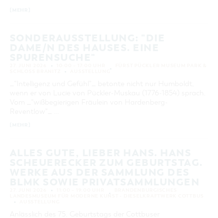
[MEHR]
SONDERAUSSTELLUNG: "DIE
DAME/N DES HAUSES. EINE
SPURENSUCHE"
27. JUNI 2026
10:00 – 17:00 UHR
FÜRST PÜCKLER MUSEUM PARK &
SCHLOSS BRANITZ
AUSSTELLUNG
_"Intelligenz und Gefühl"_ betonte nicht nur Humboldt,
wenn er von Lucie von Pückler-Muskau (1776-1854) sprach.
Vom _"wißbegierigen Fräulein von Hardenberg-
Reventlow"_ …
[MEHR]
ALLES GUTE, LIEBER HANS. HANS
SCHEUERECKER ZUM GEBURTSTAG.
WERKE AUS DER SAMMLUNG DES
BLMK SOWIE PRIVATSAMMLUNGEN
27. JUNI 2026
11:00 – 19:00 UHR
BRANDENBURGISCHES
LANDESMUSEUM FÜR MODERNE KUNST - DIESELKRAFTWERK COTTBUS
AUSSTELLUNG
Anlässlich des 75. Geburtstags der Cottbuser