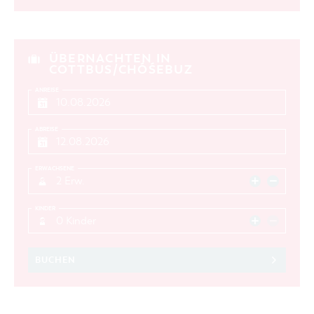
ÜBERNACHTEN IN
COTTBUS/CHÓŚEBUZ
ANREISE
ABREISE
ERWACHSENE
2 Erw.
KINDER
0 Kinder
BUCHEN