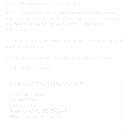
Lizenz: FKP Scorpio Konzertproduktionen GmbH
Auf 3 Tanzflächen kann endlich wieder getanzt werden.
Egal ob Single, Paar oder im Kreise seiner besten Freunde –
hier feiern wir alle fernab vom Alltag in allerbester
Stimmung.
Mit dem musikalischen Mix auf 3 Floors "heizen" unsere DJ´s
Euch so richtig ein.
Also denkt nicht lange nach und kauft Euch ein Ticket.
ZAHLE BARGELDLOS!
VERANSTALTUNGSORT
Stadthalle Cottbus
Berliner Platz 6
03046 Cottbus
Telefon:
+49 (0) 355 7542444
Web:
www.cmt-cottbus.de