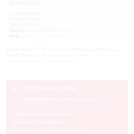
KONTAKT
CottbusServicd
Berliner Platz 6
03046 Cottbus
Telefon:
+49 (0) 355 75 42 444
Web:
www.cmt-cottbus.de
Ein Service der TMB Tourismus-Marketing Brandenburg
GmbH:
Weitere Informationen zu Reisen, Ausflügen und
Veranstaltungen in Brandenburg
.
COTTBUS ERLEBEN
COTTBUSER VERANSTALTUNGSHIGHLIGHTS
COTTBUSER VERANSTALTUNGSKALENDER
ÜBERNACHTUNGEN BUCHEN
ANGEBOTE FÜR GRUPPEN
COTTBUS PER VIDEO ENTDECKEN