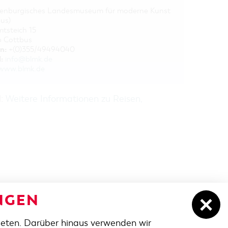
enburgisches Landesmuseum für moderne Kunst
us)
tsteich 15
 Cottbus
n:
+(0)355/49494040
:
info@blmk.de
www.blmk.de
H:
Weitere Informationen zu Reisen,
NGEN
ieten. Darüber hinaus verwenden wir