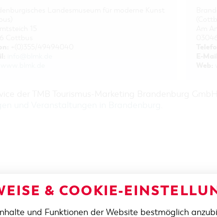
denburgisches Landesmuseum für moderne Kunst
Brand
bus)
(Cottb
tsteich 15
Am Am
6 Cottbus
03046
on:
Telefo
+(0)355/49494040
l:
E-Mail
info@blmk.de
Web:
www.blmk.de
rvice der TMB Tourismus-Marketing Brandenburg Gmb
gen und Veranstaltungen in Brandenburg
.
EISE & COOKIE-EINSTELLU
Inhalte und Funktionen der Website bestmöglich anzub