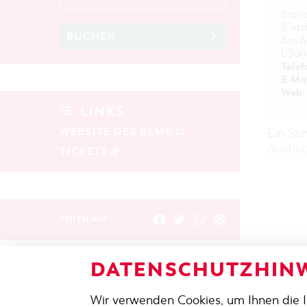
Bran
(Cott
BUCHEN
Am Am
0304
Telef
E-Mai
Web:
LINKS
WEBSITE DES BLMK
Ein Se
Ausflü
TICKETS
TEILEN AUF
DATENSCHUTZHINW
ZURÜCK
Wir verwenden Cookies, um Ihnen die 