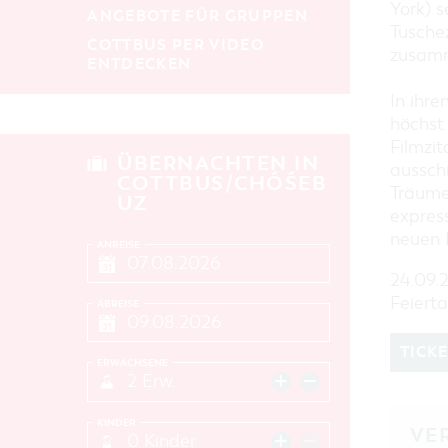
York) s
ANGEBOTE FÜR GRUPPEN
Tusche
COTTBUS PER VIDEO
zusam
ENTDECKEN
In ihre
höchst 
Filmzi
ÜBERNACHTEN IN
ausschn
COTTBUS/CHÓŚEB
Träume
UZ
expres
neuen 
ANREISE
24.09.2
Feiert
ABREISE
TICK
ERWACHSENE
2 Erw.
KINDER
VE
0 Kinder