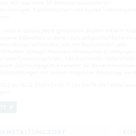
EINKAUFEN, PARKEN UND
etzt sich aus etwa 30 teilweise aquarellierten
COTTBUSER GESCHENKGUTSCHEIN
zeichnungen, Künstlerbüchern und kurzen Videosequen
men.
EINKAUFEN
PARKMÖGLICHKEITEN
n meist in schwarzweiß gehaltenen Bildern entwirft Kiss
WOCHENMÄRKTE
eigene Bildwelten, in denen sich zeitgeschichtliche Ver
COTTBUSER GESCHENKGUTSCHEIN
taten ebenso vermischen, wie mit Bruchstücken oder
itthaften Schlaglichtern aus literarischen Erzählungen,
DER PERFEKTE TAG
n oder Erinnerungsfetzen. Mit humorvoller Melancholie
COTTBUS VON OBEN (FOTOS)
sivem Zeichnungsgestus verwebt sie die verschiedenen 
COTTBUS VON OBEN
Bilderzählungen mit surreal-magischer Anmutung werd
(KURZVIDEOS)
022 bis 04.12.2022 | Di-So 11 Uhr bis 19 Uhr | Bitte be
agen.
ETS
RANSTALTUNGSORT
KO