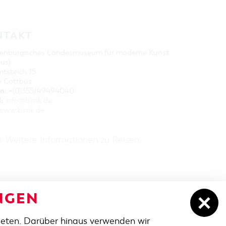
NTAKT
enburgisches Landesmuseum für moderne Kunst
us)
tsteich 15
 Cottbus
n:
+(0)355/49494040
:
info@blmk.de
www.blmk.de
H:
Weitere Informationen zu Reisen,
NGEN
ieten. Darüber hinaus verwenden wir