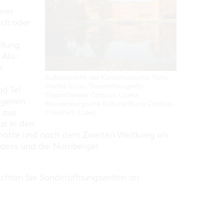
erer
isch oder
llung
 Alu-
.
Außenansicht des Kunstmuseums, Foto:
Marlies Kross, Theaterfotografin
nd Tel
Staatstheater Cottbus, Lizenz:
eigenen
Brandenburgische Kulturstiftung Cottbus-
 aus
Frankfurt (Oder)
s in den
 hatte und nach dem Zweiten Weltkrieg als
ozess und die Nürnberger
eachten Sie Sonderöffnungszeiten an