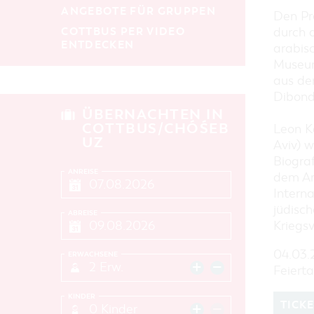
ANGEBOTE FÜR GRUPPEN
Den Pr
COTTBUS PER VIDEO
durch d
ENTDECKEN
arabisc
Museums
aus der
Dibond
ÜBERNACHTEN IN
COTTBUS/CHÓŚEB
Leon Ka
UZ
Aviv) 
Biogra
ANREISE
dem Ar
Intern
jüdisc
ABREISE
Kriegsv
04.03.2
ERWACHSENE
2 Erw.
Feiert
KINDER
TICK
0 Kinder