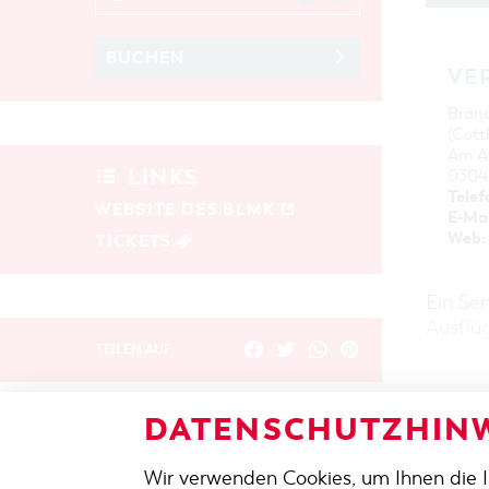
BUCHEN
VE
Bran
(Cott
Am Am
LINKS
0304
Telef
WEBSITE DES BLMK
E-Mai
Web:
TICKETS
Ein Se
Ausflü
TEILEN AUF
DATENSCHUTZHINW
ZURÜCK
Wir verwenden Cookies, um Ihnen die 