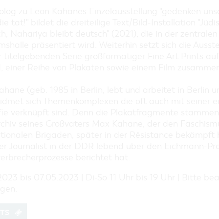
EINKAUFEN, PARKEN UND
olog zu Leon Kahanes Einzelausstellung "gedenken uns
COTTBUSER GESCHENKGUTSCHEIN
ie tat!" bildet die dreiteilige Text/Bild-Installation "Jüd
EINKAUFEN
h, Nahariya bleibt deutsch" (2021), die in der zentralen
PARKMÖGLICHKEITEN
halle präsentiert wird. Weiterhin setzt sich die Ausste
 titelgebenden Serie großformatiger Fine Art Prints auf
WOCHENMÄRKTE
, einer Reihe von Plakaten sowie einem Film zusammen
COTTBUSER GESCHENKGUTSCHEIN
DER PERFEKTE TAG
hane (geb. 1985 in Berlin, lebt und arbeitet in Berlin u
COTTBUS VON OBEN (FOTOS)
widmet sich Themenkomplexen die oft auch mit seiner 
fie verknüpft sind. Denn die Plakatfragmente stammen
COTTBUS VON OBEN
chiv seines Großvaters Max Kahane, der den Faschismu
(KURZVIDEOS)
ationalen Brigaden, später in der Résistance bekämpft
her Journalist in der DDR lebend über den Eichmann-Pr
erbrecherprozesse berichtet hat.
023 bis 07.05.2023 | Di-So 11 Uhr bis 19 Uhr | Bitte b
agen.
ETS