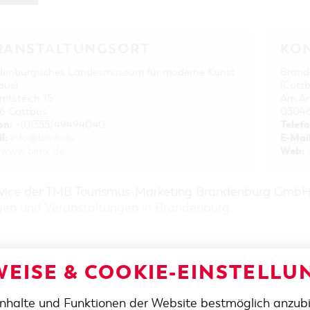
RANSTALTUNGSORT
KO
denburgisches Landesmuseum für moderne Kunst
Brand
bus)
(Cottb
tsteich 15
Am Am
6 Cottbus
03046
on:
Telefo
+(0)355/49494040
l:
E-Mail
info@blmk.de
Web:
www.blmk.de
rvice der TMB Tourismus-Marketing Brandenburg Gmb
gen und Veranstaltungen in Brandenburg
.
EISE & COOKIE-EINSTELLU
Inhalte und Funktionen der Website bestmöglich anzub