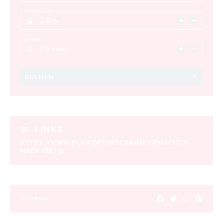
ERWACHSENE
2 Erw.
KINDER
0 Kinder
BUCHEN
LINKS
HTTPS://WWW.BLMK.DE/PROGRAMM/GEMACHTE-
MAENNER/
TEILEN AUF