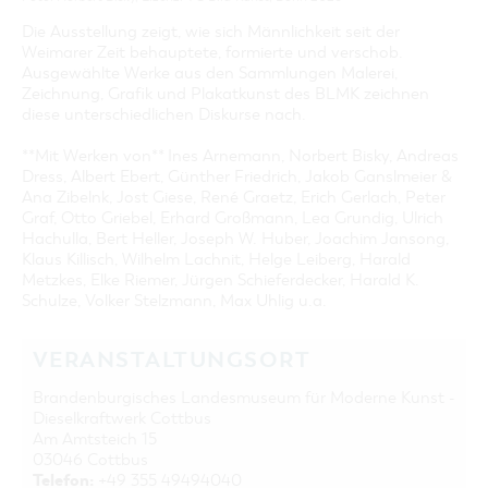
Die Ausstellung zeigt, wie sich Männlichkeit seit der
Weimarer Zeit behauptete, formierte und verschob.
Ausgewählte Werke aus den Sammlungen Malerei,
Zeichnung, Grafik und Plakatkunst des BLMK zeichnen
diese unterschiedlichen Diskurse nach.
**Mit Werken von** Ines Arnemann, Norbert Bisky, Andreas
Dress, Albert Ebert, Günther Friedrich, Jakob Ganslmeier &
Ana Zibelnk, Jost Giese, René Graetz, Erich Gerlach, Peter
Graf, Otto Griebel, Erhard Großmann, Lea Grundig, Ulrich
Hachulla, Bert Heller, Joseph W. Huber, Joachim Jansong,
Klaus Killisch, Wilhelm Lachnit, Helge Leiberg, Harald
Metzkes, Elke Riemer, Jürgen Schieferdecker, Harald K.
Schulze, Volker Stelzmann, Max Uhlig u.a.
VERANSTALTUNGSORT
Brandenburgisches Landesmuseum für Moderne Kunst -
Dieselkraftwerk Cottbus
Am Amtsteich 15
03046 Cottbus
Telefon:
+49 355 49494040