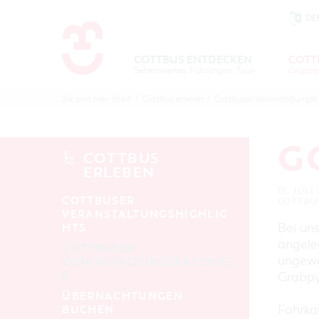
DE
Um Einstellungen zur Barrierefre
COTTBUS ENTDECKEN
COTT
Sehenswertes, Führungen, Tourentipps
COTTBU
COTTB
Sie sind hier:
Start
/
Cottbus erleben
/
Cottbuser Veranstaltungsk
ENTDECK
ERLEBE
B
G
COTTBUS
ERLEBEN
13. JULI
COTTBUSER
COTTBU
VERANSTALTUNGSHIGHLIG
Bei un
HTS
angele
COTTBUSER
ungewo
VERANSTALTUNGSKALENDE
R
Grabpy
ÜBERNACHTUNGEN
Fahrkar
BUCHEN