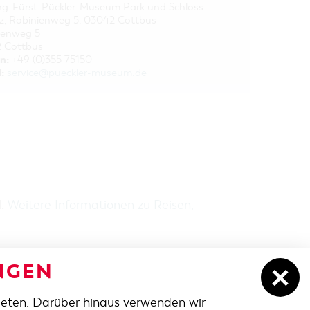
ung-Fürst-Pückler-Museum Park und Schloss
tz, Robinienweg 5, 03042 Cottbus
ienweg 5
 Cottbus
n:
+49 (0)355 75150
:
service@pueckler-museum.de
H:
Weitere Informationen zu Reisen,
NGEN
ieten. Darüber hinaus verwenden wir