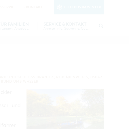
SSERVICE
KONTAKT
COTTBUS IM WINTER
nktionale Cookies
in den Cookie-
FÜR FAMILIEN
SERVICE & KONTAKT
Tipps, Veranstaltungen, Angebote...
Anreise, Info, Souvenirs, Gutscheine
EE
TOURISTINFORMATION
FREIZEIT UND KULTUR
KUTSCHER &
COTTBUSER BILDERGALERIE
ÜBERNACHTUNGEN FÜR FAMILIEN
AU
INFOMATERIAL
LADEMÖGLICHKEITEN FÜR E-BIKES
6 IN
GUTSCHEINE
RK UND SCHLOSS BRANITZ, ROBINIENWEG 5, 03042
SOUVENIRS
,
RUND UMS WASSER
S
COTTBUS BARRIEREFREI
ckler
ENNALE 2026
ÖFFENTLICHE TOILETTEN
ser- und
 - DIE
NACHHALTIGKEIT - WIR SIND
DABEI!
lfahrer