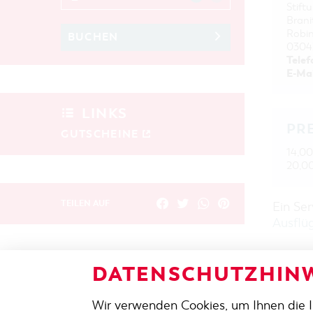
Stift
Brani
Robi
BUCHEN
0304
Telef
E-Mai
LINKS
PR
GUTSCHEINE
14,00
20,00
TEILEN AUF
Ein Se
Ausflü
DATENSCHUTZHINW
ZURÜCK
Wir verwenden Cookies, um Ihnen die 