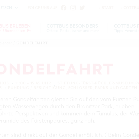
UTSCH
FOLGE UNS AUF
START
COTTBU
fu
iheit vornehmen zu können wird die Berechtigung für
BUS ERLEBEN
COTTBUS BESONDERS
COTTBUS 
Gruppen, Übernachten, Events …
Einstellungen benötigt.
Ostsee, Postkutscher und mehr...
S
US
COTTBUS
COTTBUS FÜR
SERVICE &
COTTBUSER
INTERAKTIVE KARTE
DER COTTBUSER OSTS
GONDELFAHRT
alender
/
VERANSTALTUNGSHIGHLIGHTS
EN
N
ESONDERS
KONTAKT
FAMILIEN
FÜHRUNGEN FÜR JEDERMANN
DER COTTBUSER POST
COOKIE-EINSTELLUNGEN
COTTBUSER
DIE BAUMKUCHENFR
TOURENTIPPS, ARCHITEKTURPFAD
ONDELFAHRT
VERANSTALTUNGSKALENDER
& PÜCKLERTICKET
SORBEN & WENDEN
ÜBERNACHTUNGEN BUCHEN
LAUSITZ FESTIVAL 202
ARCHITEKTURPFAD
COTTBUS
UNTERKÜNFTE
 2025
11:00 – 15:45 UHR
STIFTUNG-FÜRST-PÜCKLER-MUSEUM PA
RADTOUREN
S
FÜHRUNG / BESICHTIGUNG
,
SCHLÖSSER, PARKS UND GÄRTEN
HEIRATEN IN COTTBU
CARAVANSTELLPLÄTZE
WANDERTOUREN
seren Gondelfahrten gleiten Sie auf den vom Fürsten Pü
ANGEBOTE FÜR GRUPPEN
OPENART LAUSITZ BI
KANUTOUREN
IN COTTBUS
gten Wasserwegen durch den Branitzer Park, erleben
COTTBUS PER VIDEO ENTDECKEN
GRÜNES COTTBUS
hnte Perspektiven und kommen dem Tumulus, der Was
"WEG DES HANDWERKS"
ramide des Fürstenpaares, ganz nah.
MUSEEN, GALERIEN, KULTUR
ZUNFTZEICHEN
GASTRONOMIE
ten sind direkt auf der Gondel erhältlich. ( Beim Gonde