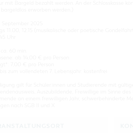
EINKAUFEN, PARKEN UND
ur mit Bargeld bezahlt werden. An der Schlosskasse kö
COTTBUSER GESCHENKGUTSCHEIN
s bargeldlos erworben werden.)
EINKAUFEN
s September 2025
PARKMÖGLICHKEITEN
s 11.00, 12.15 (musikalische oder poetische Gondelfahrt
WOCHENMÄRKTE
.45 Uhr
COTTBUSER GESCHENKGUTSCHEIN
ca. 60 min.
DER PERFEKTE TAG
sene: ab 14,00 € pro Person
COTTBUS VON OBEN (FOTOS)
gt*: 7,00 € pro Person
COTTBUS VON OBEN
bis zum vollendeten 7. Lebensjahr: kostenfrei
(KURZVIDEOS)
gung gilt für Schüler:innen und Studierende mit gültig
endenausweis, Auszubildende, Freiwillige im Sinne des 
hmende an einem freiwilligen Jahr, schwerbehinderte 
ngen nach SGB II und X
RANSTALTUNGSORT
KO