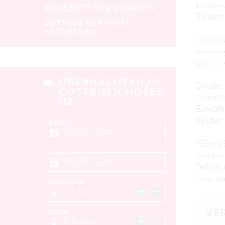
kann n
ANGEBOTE FÜR GRUPPEN
Ticket
COTTBUS PER VIDEO
ENTDECKEN
Mai bi
sonntag
und 14
ÜBERNACHTEN IN
Dauer: 
COTTBUS/CHÓŚEB
Erwach
UZ
Ermäßi
Kinder 
ANREISE
*Ermäßi
ABREISE
Studier
Teilne
Leistu
ERWACHSENE
2 Erw.
VE
KINDER
0 Kinder