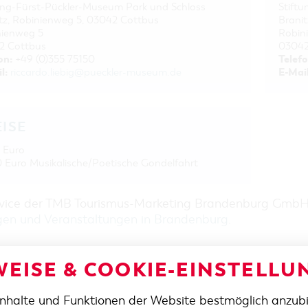
ung-Fürst-Pückler-Museum Park und Schloss
Stift
tz, Robinienweg 5, 03042 Cottbus
Brani
nienweg 5
Robin
2 Cottbus
03042
on:
Telefo
+49 (0)355 75150
l:
E-Mail
riccardo.liebig@pueckler-museum.de
EISE
 Euro
 Euro Musikalische/Poetische Gondelfahrt
rvice der TMB Tourismus-Marketing Brandenburg Gmb
gen und Veranstaltungen in Brandenburg
.
EISE & COOKIE-EINSTELLU
Inhalte und Funktionen der Website bestmöglich anzub