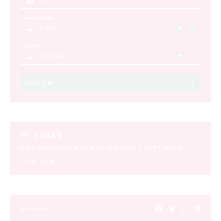
ERWACHSENE
2 Erw.
KINDER
0 Kinder
BUCHEN
LINKS
INFORMATIONEN ZUR STADTHALLE COTTBUS
TICKETS
TEILEN AUF