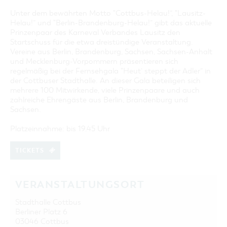
Unter dem bewährten Motto "Cottbus-Helau!”, "Lausitz-
Helau!” und "Berlin-Brandenburg-Helau!” gibt das aktuelle
Prinzenpaar des Karneval Verbandes Lausitz den
Startschuss für die etwa dreistündige Veranstaltung.
Vereine aus Berlin, Brandenburg, Sachsen, Sachsen-Anhalt
und Mecklenburg-Vorpommern präsentieren sich
regelmäßig bei der Fernsehgala "Heut’ steppt der Adler” in
der Cottbuser Stadthalle. An dieser Gala beteiligen sich
mehrere 100 Mitwirkende, viele Prinzenpaare und auch
zahlreiche Ehrengäste aus Berlin, Brandenburg und
Sachsen.
Platzeinnahme: bis 19.45 Uhr
TICKETS
VERANSTALTUNGSORT
Stadthalle Cottbus
Berliner Platz 6
03046 Cottbus