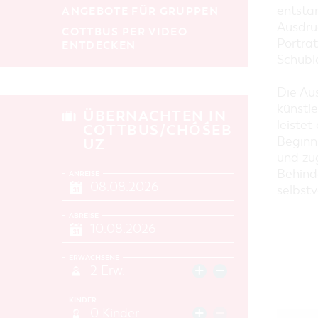
entstan
ANGEBOTE FÜR GRUPPEN
Ausdruc
COTTBUS PER VIDEO
Porträt
ENTDECKEN
Schubl
Die Aus
künstle
ÜBERNACHTEN IN
leiste
COTTBUS/CHÓŚEB
Beginn 
UZ
und zu
Behinde
ANREISE
selbstv
ABREISE
ERWACHSENE
2 Erw.
KINDER
0 Kinder