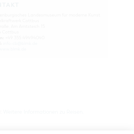
NTAKT
enburgisches Landesmuseum für moderne Kunst
elkraftwerk Cottbus
traße, Am Amtsteich 15
 Cottbus
n:
+49 355 49494040
:
info-cb@blmk.de
www.blmk.de
H:
Weitere Informationen zu Reisen,