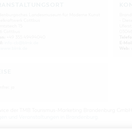
RANSTALTUNGSORT
KO
denburgisches Landesmuseum für Moderne Kunst
Brand
selkraftwerk Cottbus
- Dies
tsteich 15
Ufers
6 Cottbus
03046
on:
Telefo
+49 355 49494040
l:
E-Mail
info-cb@blmk.de
Web:
www.blmk.de
EISE
frei: ja
rvice der TMB Tourismus-Marketing Brandenburg Gmb
gen und Veranstaltungen in Brandenburg
.