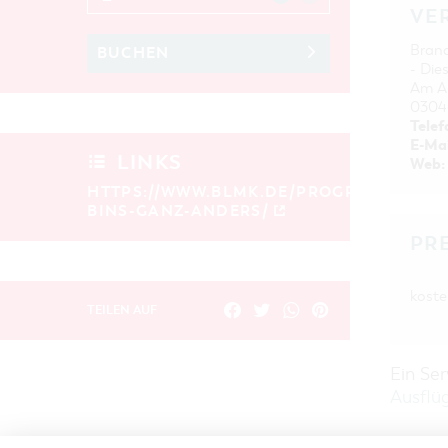
VE
Bran
BUCHEN
- Die
Am Am
0304
Telef
E-Mai
LINKS
Web:
HTTPS://WWW.BLMK.DE/PROGRAMM/ICH-
BINS-GANZ-ANDERS/
PR
kosten
TEILEN AUF
Ein Se
Ausflü