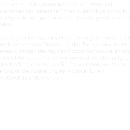
EINKAUFEN, PARKEN UND
den ist, stellt die persönlichen Geschichten und
COTTBUSER GESCHENKGUTSCHEIN
ksformen der Teilnehmer*innen in den Mittelpunkt. In 
EINKAUFEN
s zeigen sie sich "ganz anders" – jenseits gesellschaftlic
aden.
PARKMÖGLICHKEITEN
WOCHENMÄRKTE
stellung ist kein soziales Projekt im engeren Sinne, sie i
COTTBUSER GESCHENKGUTSCHEIN
risch-ästhetisches Statement, das Teilhabe neu denkt. 
DER PERFEKTE TAG
t einen wichtigen Beitrag zum Abbau von Vorurteilen un
eines Dialogs, der oft vermieden wird. Als ein mutiger, 
COTTBUS VON OBEN (FOTOS)
gleich öffentlicher Akt der Re-Präsentation von Mensch
COTTBUS VON OBEN
rung ist die Ausstellung ein Plädoyer für ein
(KURZVIDEOS)
erständliches Miteinander.