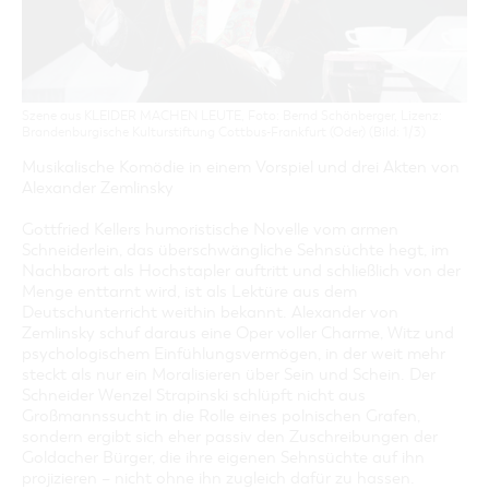
GASTRONOMIE
BAUMKUCHENFRAU
WANDERTOUREN
COTTBUS PER VIDEO ENTDECKEN
FREIZEIT UND KULTUR
CARAVANSTELLPLÄTZE
SERVICE & KONTAKT
EINKAUFEN, PARKEN UND COTTBUSER
SORBEN & WENDEN
KANUTOUREN
Anreise, Info, Souvenirs, Gutscheine
ÜBERNACHTUNGEN FÜR FAMILIEN
GESCHENKGUTSCHEIN
LAUSITZ FESTIVAL 2026 IN COTTBUS
TOURISTINFORMATION
DER PERFEKTE TAG
EINKAUFEN
HEIRATEN IN COTTBUS
COTTBUSER BILDERGALERIE
Szene aus KLEIDER MACHEN LEUTE, Foto: Bernd Schönberger, Lizenz:
COTTBUS VON OBEN (FOTOS)
PARKMÖGLICHKEITEN
Brandenburgische Kulturstiftung Cottbus-Frankfurt (Oder) (Bild: 1/3)
OPENART LAUSITZ BIENNALE 2026 IN COTTBUS
INFOMATERIAL
COTTBUS VON OBEN (KURZVIDEOS)
WOCHENMÄRKTE
Musikalische Komödie in einem Vorspiel und drei Akten von
"WEG DES HANDWERKS" - DIE ZUNFTZEICHEN
LADEMÖGLICHKEITEN FÜR E-BIKES
Alexander Zemlinsky
COTTBUSER GESCHENKGUTSCHEIN
GUTSCHEINE
Gottfried Kellers humoristische Novelle vom armen
SOUVENIRS
Schneiderlein, das überschwängliche Sehnsüchte hegt, im
Nachbarort als Hochstapler auftritt und schließlich von der
COTTBUS BARRIEREFREI
Menge enttarnt wird, ist als Lektüre aus dem
Deutschunterricht weithin bekannt. Alexander von
ÖFFENTLICHE TOILETTEN
Zemlinsky schuf daraus eine Oper voller Charme, Witz und
NACHHALTIGKEIT - WIR SIND DABEI!
psychologischem Einfühlungsvermögen, in der weit mehr
steckt als nur ein Moralisieren über Sein und Schein. Der
Schneider Wenzel Strapinski schlüpft nicht aus
Großmannssucht in die Rolle eines polnischen Grafen,
sondern ergibt sich eher passiv den Zuschreibungen der
Goldacher Bürger, die ihre eigenen Sehnsüchte auf ihn
projizieren – nicht ohne ihn zugleich dafür zu hassen.