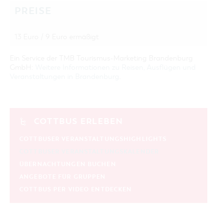
PREISE
13 Euro / 9 Euro ermäßigt
Ein Service der TMB Tourismus-Marketing Brandenburg
GmbH:
Weitere Informationen zu Reisen, Ausflügen und
Veranstaltungen in Brandenburg
.
COTTBUS ERLEBEN
COTTBUSER VERANSTALTUNGSHIGHLIGHTS
COTTBUSER VERANSTALTUNGSKALENDER
ÜBERNACHTUNGEN BUCHEN
ANGEBOTE FÜR GRUPPEN
COTTBUS PER VIDEO ENTDECKEN