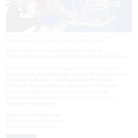
GASTRONOMIE
BAUMKUCHENFRAU
WANDERTOUREN
COTTBUS PER VIDEO ENTDECKEN
FREIZEIT UND KULTUR
CARAVANSTELLPLÄTZE
SERVICE & KONTAKT
EINKAUFEN, PARKEN UND COTTBUSER
SORBEN & WENDEN
KANUTOUREN
Anreise, Info, Souvenirs, Gutscheine
ÜBERNACHTUNGEN FÜR FAMILIEN
GESCHENKGUTSCHEIN
LAUSITZ FESTIVAL 2026 IN COTTBUS
TOURISTINFORMATION
DER PERFEKTE TAG
EINKAUFEN
HEIRATEN IN COTTBUS
COTTBUSER BILDERGALERIE
COTTBUS VON OBEN (FOTOS)
Konzert junger Künstler - Impression, Foto: Marlies Kross, Lizenz:
PARKMÖGLICHKEITEN
OPENART LAUSITZ BIENNALE 2026 IN COTTBUS
Brandenburgische Kulturstiftung Cottbus-Frankfurt (Oder)
INFOMATERIAL
COTTBUS VON OBEN (KURZVIDEOS)
WOCHENMÄRKTE
"WEG DES HANDWERKS" - DIE ZUNFTZEICHEN
Bühne frei für den musikalischen Nachwuchs!
LADEMÖGLICHKEITEN FÜR E-BIKES
COTTBUSER GESCHENKGUTSCHEIN
Konzert in Kooperation mit dem Konservatorium Cottbus
GUTSCHEINE
Das Konzert im Großen Haus gibt talentierten jungen
SOUVENIRS
Musiker*innen die Gelegenheit, mit dem Philharmonischen
COTTBUS BARRIEREFREI
Orchester aufzutreten. Die Musik­schüler*innen des
Cottbuser Konservatoriums nehmen auch neben den
ÖFFENTLICHE TOILETTEN
Orchestermitgliedern Platz und spielen mit ihnen
gemeinsam Ausschnitte aus populären Werken des
NACHHALTIGKEIT - WIR SIND DABEI!
klassischen Repertoires.
Nachwuchskünstler*innen
Philharmonisches Orchester
Dirigent: Johannes Zurl