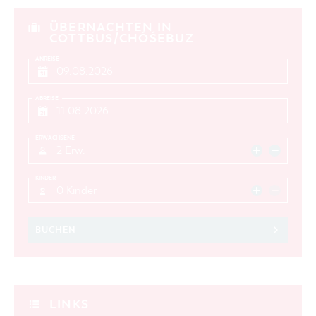
ÜBERNACHTEN IN
COTTBUS/CHÓŚEBUZ
ANREISE
ABREISE
ERWACHSENE
2 Erw.
KINDER
0 Kinder
BUCHEN
LINKS