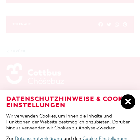
TEILEN AUF
ZURÜCK
ADRESSE / ANFAHRT
Berliner Platz 6 / Stadthalle
DATENSCHUTZHINWEISE & COOKIE-
03046 Cottbus
EINSTELLUNGEN
TELEFON
+49 355 75420
Wir verwenden Cookies, um Ihnen die Inhalte und
FAX
+49 355 7542455
Funktionen der Website bestmöglich anzubieten. Darüber
E-MAIL
cottbus-service@cmt-cottbus.de
hinaus verwenden wir Cookies zu Analyse-Zwecken.
Zur
Datenschutzerklärung
und den
Cookie-Einstellungen
.