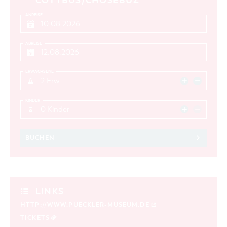
COTTBUS/CHÓŚEBUZ
ANREISE
ABREISE
ERWACHSENE
2 Erw.
KINDER
0 Kinder
BUCHEN
LINKS
HTTP://WWW.PUECKLER-MUSEUM.DE
TICKETS