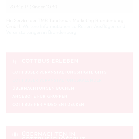
20 € p.P. (Kinder 10 €)
Ein Service der TMB Tourismus-Marketing Brandenburg
GmbH:
Weitere Informationen zu Reisen, Ausflügen und
Veranstaltungen in Brandenburg
.
COTTBUS ERLEBEN
COTTBUSER VERANSTALTUNGSHIGHLIGHTS
COTTBUSER VERANSTALTUNGSKALENDER
ÜBERNACHTUNGEN BUCHEN
ANGEBOTE FÜR GRUPPEN
COTTBUS PER VIDEO ENTDECKEN
ÜBERNACHTEN IN