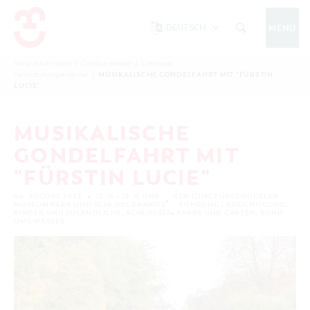
DEUTSCH
MENÜ
Um Einstellungen zur Barrierefreiheit
vornehmen zu können wird die Berechtigung
Sie sind hier:
Start
/
Cottbus erleben
/
Cottbuser
COTTBUS IM WINTER
MUSIKALISCHE GONDELFAHRT MIT "FÜRSTIN
Veranstaltungskalender
/
funktionale Cookies
für
in den Cookie-
LUCIE"
Einstellungen benötigt.
START
COTTBUSSERVICE
KONTAKT
FOLGE UNS AUF
MUSIKALISCHE
COOKIE-EINSTELLUNGEN
GONDELFAHRT MIT
COTTBUS ENTDECKEN
"FÜRSTIN LUCIE"
Sehenswertes, Führungen, Tourentipps
INTERAKTIVE KARTE
06. AUGUST 2023
12:15 – 13:15 UHR
STIFTUNG FÜRST-PÜCKLER-
COTTBUS ERLEBEN
MUSEUM PARK UND SCHLOSS BRANITZ
FÜHRUNG / BESICHTIGUNG
,
KINDER UND JUGENDLICHE
,
SCHLÖSSER, PARKS UND GÄRTEN
,
RUND
Gruppen, Übernachten, Events …
FÜHRUNGEN FÜR JEDERMANN
UMS WASSER
TOURENTIPPS, ARCHITEKTURPFAD &
COTTBUSER VERANSTALTUNGSHIGHLIGHTS
COTTBUS BESONDERS
PÜCKLERTICKET
Ostsee, Postkutscher und mehr...
COTTBUSER VERANSTALTUNGSKALENDER
GRÜNES COTTBUS
ARCHITEKTURPFAD
ÜBERNACHTUNGEN BUCHEN
DER COTTBUSER OSTSEE
COTTBUS FÜR FAMILIEN
MUSEEN, GALERIEN, KULTUR
RADTOUREN
Tipps, Veranstaltungen, Angebote...
ANGEBOTE FÜR GRUPPEN
DER COTTBUSER POSTKUTSCHER & DIE
UNTERKÜNFTE