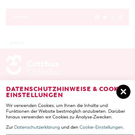
TEILEN AUF
ZURÜCK
ADRESSE / ANFAHRT
Berliner Platz 6 / Stadthalle
DATENSCHUTZHINWEISE & COOKIE-
03046 Cottbus
EINSTELLUNGEN
TELEFON
+49 355 75420
Wir verwenden Cookies, um Ihnen die Inhalte und
FAX
+49 355 7542455
Funktionen der Website bestmöglich anzubieten. Darüber
E-MAIL
cottbus-service@cmt-cottbus.de
hinaus verwenden wir Cookies zu Analyse-Zwecken.
Zur
Datenschutzerklärung
und den
Cookie-Einstellungen
.
START
COTTBUSSERVICE
KONTAKT
DATENSCHUTZ