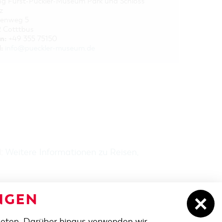
ung Fürst-Pückler-Museum Park und Schloss
z
ienweg 5
 Cotttbus
n:
+49 355 75150
:
info@pueckler-museum.de
H:
Weitere Informationen zu Reisen,
NGEN
ieten. Darüber hinaus verwenden wir