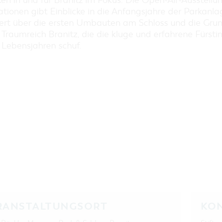
ken in und für Branitz im Fokus. Die Open-Air-Ausstellu
EINKAUFEN, PARKEN UND
ationen gibt Einblicke in die Anfangsjahre der Parkanla
COTTBUSER GESCHENKGUTSCHEIN
iert über die ersten Umbauten am Schloss und die Gru
EINKAUFEN
 Traumreich Branitz, die die kluge und erfahrene Fürstin
PARKMÖGLICHKEITEN
 Lebensjahren schuf.
WOCHENMÄRKTE
COTTBUSER GESCHENKGUTSCHEIN
DER PERFEKTE TAG
COTTBUS VON OBEN (FOTOS)
COTTBUS VON OBEN
(KURZVIDEOS)
RANSTALTUNGSORT
KO