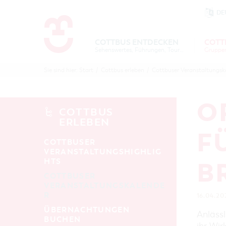
DE
Um Einstellungen zur Barrierefre
COTTBUS ENTDECKEN
COTT
Sehenswertes, Führungen, Tourentipps
COTTBU
COTTB
Sie sind hier:
Start
/
Cottbus erleben
/
Cottbuser Veranstaltungsk
ENTDECK
ERLEBE
B
O
COTTBUS
ERLEBEN
F
COTTBUSER
VERANSTALTUNGSHIGHLIG
HTS
B
COTTBUSER
VERANSTALTUNGSKALENDE
R
16.04.20
ÜBERNACHTUNGEN
Anlässl
BUCHEN