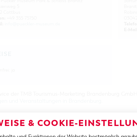
 Pückler Museum Park & Schloss Branitz
Stift
nienweg 5
Branit
2 Cottbus
Robin
on:
+49 355 75150
03042
l:
Telefo
info@pueckler-museum.de
E-Mail
EISE
frei: ja
rvice der TMB Tourismus-Marketing Brandenburg Gmb
gen und Veranstaltungen in Brandenburg
.
EISE & COOKIE-EINSTELLU
Inhalte und Funktionen der Website bestmöglich anzub