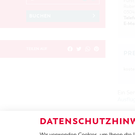
Fürst
Robi
0304
BUCHEN
Telef
E-Mai
TEILEN AUF
PR
kosten
Ein Se
Ausflü
DATENSCHUTZHINW
ZURÜCK
Wir verwenden Cookies, um Ihnen die 