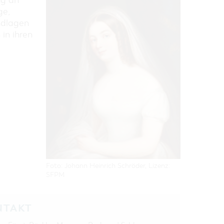
ng an
ge,
ndlagen
 in ihren
Foto: Johann Heinrich Schröder, Lizenz:
SFPM
NTAKT