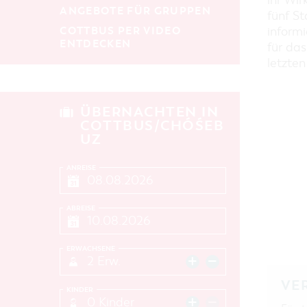
ihr Wir
ANGEBOTE FÜR GRUPPEN
fünf St
COTTBUS PER VIDEO
inform
ENTDECKEN
für das
letzten
ÜBERNACHTEN IN
COTTBUS/CHÓŚEB
UZ
ANREISE
ABREISE
ERWACHSENE
2 Erw.
VE
KINDER
0 Kinder