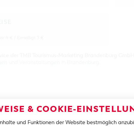
EISE
är 4 € / Ermäßigt 3 €
rvice der TMB Tourismus-Marketing Brandenburg Gmb
gen und Veranstaltungen in Brandenburg
.
EISE & COOKIE-EINSTELLU
Inhalte und Funktionen der Website bestmöglich anzub
SE / ANFAHRT
TELEFON
+49 355 75420