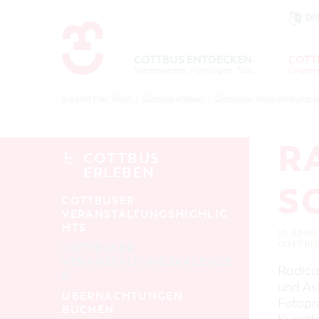
DE
Um Einstellungen zur Barrierefre
COTTBUS ENTDECKEN
COTT
Sehenswertes, Führungen, Tourentipps
COTTBU
COTTB
Sie sind hier:
Start
/
Cottbus erleben
/
Cottbuser Veranstaltungsk
ENTDECK
ERLEBE
B
R
COTTBUS
ERLEBEN
S
COTTBUSER
VERANSTALTUNGSHIGHLIG
HTS
17. APRI
COTTBU
COTTBUSER
VERANSTALTUNGSKALENDE
Radical
R
und Äst
ÜBERNACHTUNGEN
Fotopr
BUCHEN