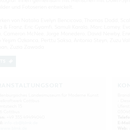
otograf*innen gemeinsam mit Menschen mit Down-Sy
EINKAUFEN, PARKEN UND
COTTBUSER GESCHENKGUTSCHEIN
ilder und Fotoserien entwickelt.
EINKAUFEN
rken von Natalia Evelyn Bencicova, Thomas Dodd, Sca
PARKMÖGLICHKEITEN
ka & Franz, Eric Gyamfi, Samuli Karala, Marc Lamey, Ev
WOCHENMÄRKTE
, Cameron McNee, Jorge Monedero, David Newby, Erwi
 Yeşim Özkanca, Perttu Saksa, Antonia Steyn, Zuzu Vall
COTTBUSER GESCHENKGUTSCHEIN
an, Zuzia Zawada
DER PERFEKTE TAG
COTTBUS VON OBEN (FOTOS)
ETS
COTTBUS VON OBEN
(KURZVIDEOS)
RANSTALTUNGSORT
KO
denburgisches Landesmuseum für Moderne Kunst
Brand
selkraftwerk Cottbus
- Dies
tsteich 15
Ufers
6 Cottbus
03046
on:
Telefo
+49 355 49494040
l:
E-Mail
info-cb@blmk.de
Web:
www.blmk.de