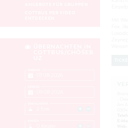
Kunstf
ANGEBOTE FÜR GRUPPEN
Einzelb
COTTBUS PER VIDEO
ENTDECKEN
Mit We
Fox, Il
Losada
Zeynep
ÜBERNACHTEN IN
Weissm
COTTBUS/CHÓŚEB
UZ
TICK
ANREISE
VE
ABREISE
Bran
- Die
ERWACHSENE
Am Am
2 Erw.
0304
Telef
E-Mai
KINDER
0 Kinder
Web: