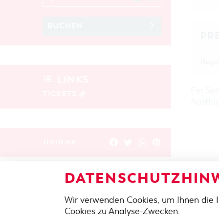
BUCHEN
PR
Regul
LINKS
Ein Se
TICKETS
Ausflü
TEILEN AUF
DATENSCHUTZHINW
ZURÜCK
Wir verwenden Cookies, um Ihnen die 
ADRES
Cookies zu Analyse-Zwecken.