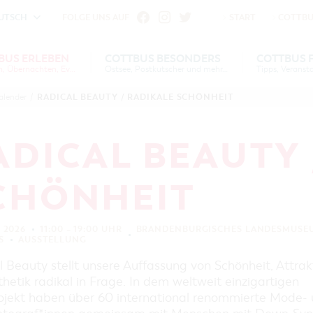
UTSCH
FOLGE UNS AUF
START
COTTBU
fu
iheit vornehmen zu können wird die Berechtigung für
BUS ERLEBEN
COTTBUS BESONDERS
COTTBUS 
Gruppen, Übernachten, Events …
Einstellungen benötigt.
Ostsee, Postkutscher und mehr...
S
US
COTTBUS
COTTBUS FÜR
SERVICE &
COTTBUSER
INTERAKTIVE KARTE
DER COTTBUSER OSTS
RADICAL BEAUTY / RADIKALE SCHÖNHEIT
alender
/
VERANSTALTUNGSHIGHLIGHTS
EN
N
ESONDERS
KONTAKT
FAMILIEN
FÜHRUNGEN FÜR JEDERMANN
DER COTTBUSER POST
COOKIE-EINSTELLUNGEN
COTTBUSER
DIE BAUMKUCHENFR
TOURENTIPPS, ARCHITEKTURPFAD
ADICAL BEAUTY 
VERANSTALTUNGSKALENDER
& PÜCKLERTICKET
SORBEN & WENDEN
ÜBERNACHTUNGEN BUCHEN
LAUSITZ FESTIVAL 202
ARCHITEKTURPFAD
CHÖNHEIT
COTTBUS
UNTERKÜNFTE
RADTOUREN
HEIRATEN IN COTTBU
CARAVANSTELLPLÄTZE
WANDERTOUREN
ANGEBOTE FÜR GRUPPEN
OPENART LAUSITZ BI
L 2026
11:00 – 19:00 UHR
BRANDENBURGISCHES LANDESMUSEU
KANUTOUREN
IN COTTBUS
S
AUSSTELLUNG
COTTBUS PER VIDEO ENTDECKEN
GRÜNES COTTBUS
"WEG DES HANDWERKS"
 Beauty stellt unsere Auffassung von Schönheit, Attrakt
MUSEEN, GALERIEN, KULTUR
ZUNFTZEICHEN
hetik radikal in Frage. In dem weltweit einzigartigen
GASTRONOMIE
ojekt haben über 60 international renommierte Mode-