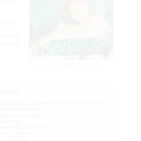
ndrom
llywag
a
n Olaf,
a, Liron
Foto: Erwin Olaf, Lizenz: Erwin Olaf
NTAKT
enburgisches Landesmuseum für moderne Kunst
elkraftwerk Cottbus
traße, Am Amtsteich 15
 Cottbus
n:
+49 355 49494040
:
info-cb@blmk.de
www.blmk.de