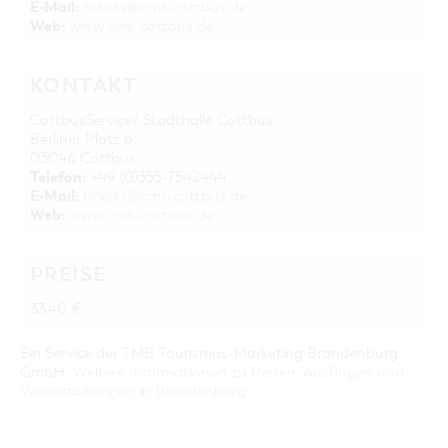
E-Mail:
tickets@cmt-cottbus.de
GASTRONOMIE
BAUMKUCHENFRAU
WANDERTOUREN
COTTBUS PER VIDEO ENTDECKEN
FREIZEIT UND KULTUR
CARAVANSTELLPLÄTZE
Web:
www.cmt-cottbus.de
SERVICE & KONTAKT
EINKAUFEN, PARKEN UND COTTBUSER
SORBEN & WENDEN
KANUTOUREN
Anreise, Info, Souvenirs, Gutscheine
ÜBERNACHTUNGEN FÜR FAMILIEN
GESCHENKGUTSCHEIN
LAUSITZ FESTIVAL 2026 IN COTTBUS
TOURISTINFORMATION
KONTAKT
DER PERFEKTE TAG
EINKAUFEN
HEIRATEN IN COTTBUS
COTTBUSER BILDERGALERIE
COTTBUS VON OBEN (FOTOS)
CottbusService/ Stadthalle Cottbus
PARKMÖGLICHKEITEN
OPENART LAUSITZ BIENNALE 2026 IN COTTBUS
INFOMATERIAL
Berliner Platz 6
COTTBUS VON OBEN (KURZVIDEOS)
WOCHENMÄRKTE
"WEG DES HANDWERKS" - DIE ZUNFTZEICHEN
03046 Cottbus
LADEMÖGLICHKEITEN FÜR E-BIKES
Telefon:
+49 (0)355-7542444
COTTBUSER GESCHENKGUTSCHEIN
E-Mail:
tickets@cmt-cottbus.de
GUTSCHEINE
Web:
www.cmt-cottbus.de
SOUVENIRS
COTTBUS BARRIEREFREI
PREISE
ÖFFENTLICHE TOILETTEN
33,40 €
NACHHALTIGKEIT - WIR SIND DABEI!
Ein Service der TMB Tourismus-Marketing Brandenburg
GmbH:
Weitere Informationen zu Reisen, Ausflügen und
Veranstaltungen in Brandenburg
.