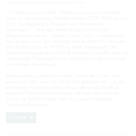
Foto: Jean Baptist van der Hulst, Lizenz: SFPM
_"Intelligenz und Gefühl"_ betonte nicht nur Humboldt,
wenn er von Lucie von Pückler-Muskau (1776-1854) sprach.
Vom _"wißbegierigen Fräulein von Hardenberg-
Reventlow"_ , über die verhandlungsstarke Gräfin
Pappenheim, bis zur _"edlen Fürstin Lucia"_ schwärmten
die Zeitgenossen. Ein Glücksfall war es daher für Hermann
von Pückler, als er ihr 1815/16 in Berlin begegnete. Drei
Jahrzehnte später war es für Branitz ein Glücksfall, dass die
mittlerweile 70-jährige Fürstin die Energie aufbrachte, hier
von Neuem anzufangen.
Die Ausstellung erzählt aus dem Leben der Fürstin und
präsentiert das, was von ihr vor Ort geblieben ist: u.a. die
schönsten Möbel, Asiatika und vor allem viele Briefe. Ein
weiteres Thema sind die Damen, die nach dem Tod der
Fürstin im Schloss lebten wie z.B. Louise Isabelle de
Constant Rebecque.
TICKETS