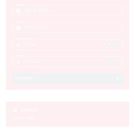
ANREISE
ABREISE
ERWACHSENE
2 Erw.
KINDER
0 Kinder
BUCHEN
LINKS
TICKETS