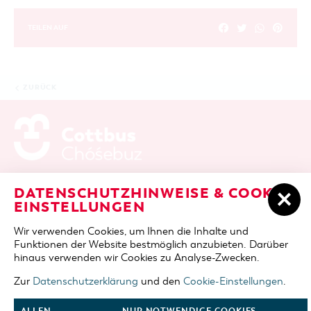
TEILEN AUF
ZURÜCK
ADRESSE / ANFAHRT
Berliner Platz 6 / Stadthalle
DATENSCHUTZHINWEISE & COOKIE-
03046 Cottbus
EINSTELLUNGEN
TELEFON
+49 355 75420
Wir verwenden Cookies, um Ihnen die Inhalte und
FAX
+49 355 7542455
Funktionen der Website bestmöglich anzubieten. Darüber
E-MAIL
cottbus-service@cmt-cottbus.de
hinaus verwenden wir Cookies zu Analyse-Zwecken.
Zur
Datenschutzerklärung
und den
Cookie-Einstellungen
.
START
COTTBUSSERVICE
KONTAKT
DATENSCHUTZ
IMPRESSUM
COOKIE-EINSTELLUNGEN