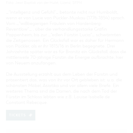
Foto: Jean Baptist van der Hulst, Lizenz: SFPM
_"Intelligenz und Gefühl"_ betonte nicht nur Humboldt,
wenn er von Lucie von Pückler-Muskau (1776-1854) sprach.
Vom _"wißbegierigen Fräulein von Hardenberg-
Reventlow"_ , über die verhandlungsstarke Gräfin
Pappenheim, bis zur _"edlen Fürstin Lucia"_ schwärmten
die Zeitgenossen. Ein Glücksfall war es daher für Hermann
von Pückler, als er ihr 1815/16 in Berlin begegnete. Drei
Jahrzehnte später war es für Branitz ein Glücksfall, dass die
mittlerweile 70-jährige Fürstin die Energie aufbrachte, hier
von Neuem anzufangen.
Die Ausstellung erzählt aus dem Leben der Fürstin und
präsentiert das, was von ihr vor Ort geblieben ist: u.a. die
schönsten Möbel, Asiatika und vor allem viele Briefe. Ein
weiteres Thema sind die Damen, die nach dem Tod der
Fürstin im Schloss lebten wie z.B. Louise Isabelle de
Constant Rebecque.
TICKETS