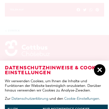
TEILEN AUF
ZURÜCK
ADRESSE / ANFAHRT
Berliner Platz 6 / Stadthalle
DATENSCHUTZHINWEISE & COOKIE-
03046 Cottbus
EINSTELLUNGEN
TELEFON
+49 355 75420
Wir verwenden Cookies, um Ihnen die Inhalte und
FAX
+49 355 7542455
Funktionen der Website bestmöglich anzubieten. Darüber
E-MAIL
cottbus-service@cmt-cottbus.de
hinaus verwenden wir Cookies zu Analyse-Zwecken.
Zur
Datenschutzerklärung
und den
Cookie-Einstellungen
.
START
COTTBUSSERVICE
KONTAKT
DATENSCHUTZ
IMPRESSUM
COOKIE-EINSTELLUNGEN