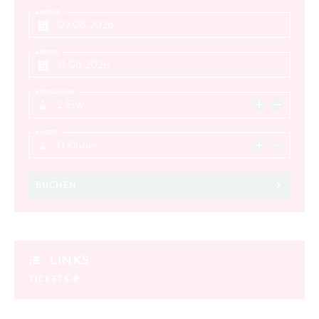
ANREISE
ABREISE
ERWACHSENE
2 Erw.
KINDER
0 Kinder
BUCHEN
LINKS
TICKETS