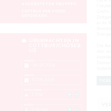
Lucie 
ANGEBOTE FÜR GRUPPEN
Fräule
COTTBUS PER VIDEO
Gräfin
ENTDECKEN
Zeitgen
er ihr 
Branitz
Energi
ÜBERNACHTEN IN
COTTBUS/CHÓŚEB
Die Aus
UZ
das, wa
Asiatik
ANREISE
Damen,
Isabel
ABREISE
TICK
ERWACHSENE
2 Erw.
VE
KINDER
0 Kinder