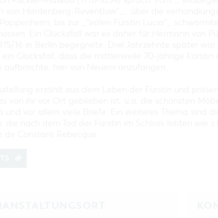
von Pückler-Muskau (1776-1854) sprach. Vom _"wißbegie
EINKAUFEN, PARKEN UND
in von Hardenberg-Reventlow"_ , über die verhandlung
COTTBUSER GESCHENKGUTSCHEIN
 Pappenheim, bis zur _"edlen Fürstin Lucia"_ schwärmte
EINKAUFEN
ossen. Ein Glücksfall war es daher für Hermann von Püc
PARKMÖGLICHKEITEN
1815/16 in Berlin begegnete. Drei Jahrzehnte später war 
 ein Glücksfall, dass die mittlerweile 70-jährige Fürstin 
WOCHENMÄRKTE
e aufbrachte, hier von Neuem anzufangen.
COTTBUSER GESCHENKGUTSCHEIN
DER PERFEKTE TAG
stellung erzählt aus dem Leben der Fürstin und präsen
COTTBUS VON OBEN (FOTOS)
s von ihr vor Ort geblieben ist: u.a. die schönsten Möbe
a und vor allem viele Briefe. Ein weiteres Thema sind di
COTTBUS VON OBEN
 die nach dem Tod der Fürstin im Schloss lebten wie z.
(KURZVIDEOS)
le de Constant Rebecque.
ETS
RANSTALTUNGSORT
KO