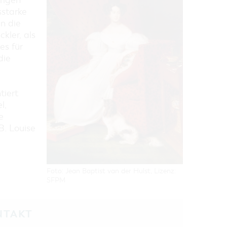
rigen
sstarke
n die
kler, als
es für
die
tiert
l,
e
B. Louise
Foto: Jean Baptist van der Hulst, Lizenz:
SFPM
NTAKT