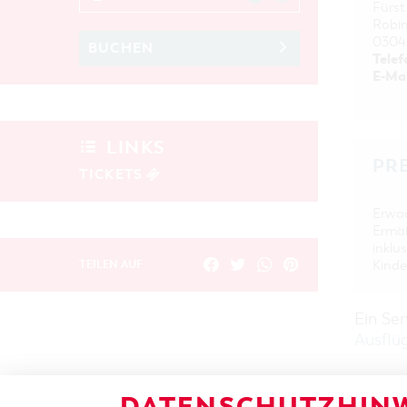
Fürst
Robi
0304
BUCHEN
Telef
E-Mai
LINKS
PR
TICKETS
Erwac
Ermäß
inklus
TEILEN AUF
Kinde
Ein Se
Ausflü
DATENSCHUTZHINW