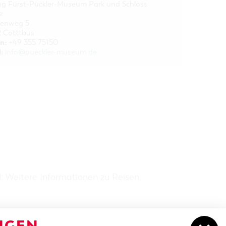
ung Fürst-Pückler-Museum Park und Schloss
z
ienweg 5
 Cotttbus
n:
+49 355 75150
:
info@pueckler-museum.de
H:
Weitere Informationen zu Reisen,
NGEN