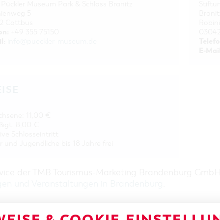
 Pückler Museum Park & Schloss Branitz
Stift
nienweg 5
Branit
2 Cottbus
Robin
on:
+49 355 75150
03042
l:
Telefo
info@pueckler-museum.de
E-Mail
EISE
hsene: 11,00 €
igt: 8,00 €
ive Schlosseintritt
r und Jugendliche bis 18 Jahre frei
rvice der TMB Tourismus-Marketing Brandenburg Gmb
gen und Veranstaltungen in Brandenburg
.
EISE & COOKIE-EINSTELLU