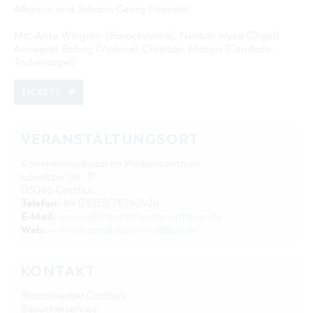
Albinoni und Johann Georg Pisendel
Mit: Anke Wingrich (Barockvioline), Neritan Hysa (Orgel),
Annegret Bohrig (Violone), Christian Möbius (Cembalo,
Truhenorgel)
TICKETS
VERANSTALTUNGSORT
Kammermusiksaal im Probenzentrum
Lausitzer Str. 31
03046 Cottbus
Telefon:
49 (0)355/78242424
E-Mail:
service@staatstheater-cottbus.de
Web:
www.staatstheater-cottbus.de
KONTAKT
Staatsheater Cottbus
Besucherservice