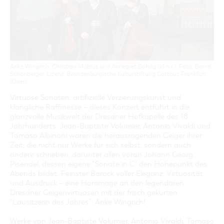
GASTRONOMIE
BAUMKUCHENFRAU
WANDERTOUREN
COTTBUS PER VIDEO ENTDECKEN
FREIZEIT UND KULTUR
CARAVANSTELLPLÄTZE
SERVICE & KONTAKT
EINKAUFEN, PARKEN UND COTTBUSER
SORBEN & WENDEN
KANUTOUREN
Anreise, Info, Souvenirs, Gutscheine
ÜBERNACHTUNGEN FÜR FAMILIEN
GESCHENKGUTSCHEIN
LAUSITZ FESTIVAL 2026 IN COTTBUS
TOURISTINFORMATION
DER PERFEKTE TAG
EINKAUFEN
HEIRATEN IN COTTBUS
COTTBUSER BILDERGALERIE
COTTBUS VON OBEN (FOTOS)
PARKMÖGLICHKEITEN
OPENART LAUSITZ BIENNALE 2026 IN COTTBUS
Anke Wingrich, Christian Möbius und Annegret Bohrig (v.l.n.r.), Foto: Bernd
INFOMATERIAL
COTTBUS VON OBEN (KURZVIDEOS)
WOCHENMÄRKTE
Schönberger, Lizenz: Brandenburgische Kulturstiftung Cottbus-Frankfurt
"WEG DES HANDWERKS" - DIE ZUNFTZEICHEN
(Oder)
LADEMÖGLICHKEITEN FÜR E-BIKES
COTTBUSER GESCHENKGUTSCHEIN
Virtuose Sonaten, artifizielle Verzierungskunst und
GUTSCHEINE
klangliche Raffinesse – dieses Konzert entführt in die
SOUVENIRS
glanzvolle Musikwelt der Dresdner Hofkapelle des 18.
Jahrhunderts. Jean-Baptiste Volumier, Antonio Vivaldi und
COTTBUS BARRIEREFREI
Tomaso Albinoni waren die herausragenden Geiger ihrer
ÖFFENTLICHE TOILETTEN
Zeit, die nicht nur Werke für sich selbst, sondern auch
andere schrieben, darunter allen voran Johann Georg
NACHHALTIGKEIT - WIR SIND DABEI!
Pisendel, dessen eigene "Sonate in C" den Höhepunkt des
Abends bildet. Feinster Barock voller Eleganz, Virtuosität
und Ausdruck – eine Hommage an den legendären
Dresdner Geigenvirtuosen mit der frisch gekürten
"Lausitzerin des Jahres": Anke Wingrich!
Werke von Jean-Baptiste Volumier, Antonio Vivaldi, Tomaso