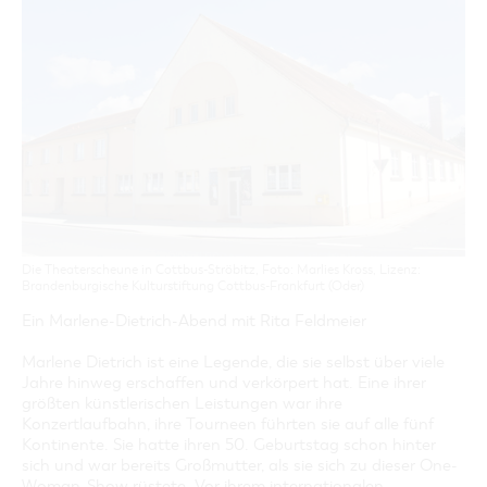
GASTRONOMIE
BAUMKUCHENFRAU
WANDERTOUREN
COTTBUS PER VIDEO ENTDECKEN
FREIZEIT UND KULTUR
CARAVANSTELLPLÄTZE
SERVICE & KONTAKT
EINKAUFEN, PARKEN UND COTTBUSER
SORBEN & WENDEN
KANUTOUREN
Anreise, Info, Souvenirs, Gutscheine
ÜBERNACHTUNGEN FÜR FAMILIEN
GESCHENKGUTSCHEIN
LAUSITZ FESTIVAL 2026 IN COTTBUS
TOURISTINFORMATION
DER PERFEKTE TAG
EINKAUFEN
HEIRATEN IN COTTBUS
COTTBUSER BILDERGALERIE
COTTBUS VON OBEN (FOTOS)
PARKMÖGLICHKEITEN
OPENART LAUSITZ BIENNALE 2026 IN COTTBUS
INFOMATERIAL
COTTBUS VON OBEN (KURZVIDEOS)
WOCHENMÄRKTE
"WEG DES HANDWERKS" - DIE ZUNFTZEICHEN
LADEMÖGLICHKEITEN FÜR E-BIKES
COTTBUSER GESCHENKGUTSCHEIN
GUTSCHEINE
SOUVENIRS
Die Theaterscheune in Cottbus-Ströbitz, Foto: Marlies Kross, Lizenz:
COTTBUS BARRIEREFREI
Brandenburgische Kulturstiftung Cottbus-Frankfurt (Oder)
ÖFFENTLICHE TOILETTEN
Ein Marlene-Dietrich-Abend mit Rita Feldmeier
NACHHALTIGKEIT - WIR SIND DABEI!
Marlene Dietrich ist eine Legende, die sie selbst über viele
Jahre hinweg erschaffen und verkörpert hat. Eine ihrer
größten künstlerischen Leistungen war ihre
Konzertlaufbahn, ihre Tourneen führten sie auf alle fünf
Kontinente. Sie hatte ihren 50. Geburtstag schon hinter
sich und war bereits Großmutter, als sie sich zu dieser One-
Woman-Show rüstete. Vor ihrem internationalen