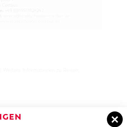
 Cottbus
n:
+49 (0)355/7824242
:
service@staatstheater-cottbus.de
www.staatstheater-cottbus.de
H:
Weitere Informationen zu Reisen,
NGEN