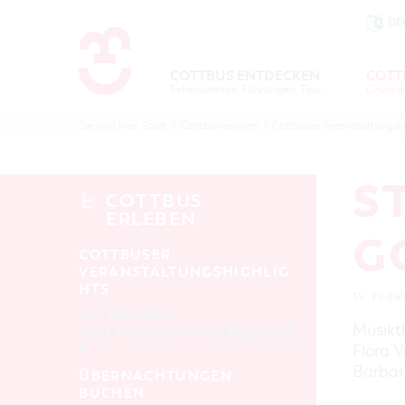
DE
Um Einstellungen zur Barrierefre
COTTBUS ENTDECKEN
COTT
Sehenswertes, Führungen, Tourentipps
COTTBU
COTTB
Sie sind hier:
Start
/
Cottbus erleben
/
Cottbuser Veranstaltungsk
ENTDECK
ERLEBE
B
S
COTTBUS
ERLEBEN
G
COTTBUSER
VERANSTALTUNGSHIGHLIG
HTS
14. FEB
COTTBUSER
Musikth
VERANSTALTUNGSKALENDE
R
Flora 
Barbar
ÜBERNACHTUNGEN
BUCHEN