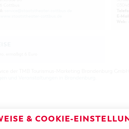
6 Cottbus
03046
l:
Telefo
service@staatstheater-cottbus.de
E-Mail
www.staatstheater-cottbus.de
Web:
EISE
ro, ermäßigt 6 Euro
rvice der TMB Tourismus-Marketing Brandenburg Gmb
gen und Veranstaltungen in Brandenburg
.
EISE & COOKIE-EINSTELLU