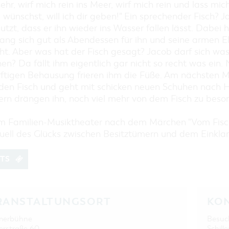
EINKAUFEN, PARKEN UND
sehr, wirf mich rein ins Meer, wirf mich rein und lass mic
COTTBUSER GESCHENKGUTSCHEIN
wünschst, will ich dir geben!" Ein sprechender Fisch? J
utzt, dass er ihn wieder ins Wasser fallen lässt. Dabei 
EINKAUFEN
ang sich gut als Abendessen für ihn und seine armen E
PARKMÖGLICHKEITEN
t. Aber was hat der Fisch gesagt? Jacob darf sich wa
WOCHENMÄRKTE
n? Da fällt ihm eigentlich gar nicht so recht was ein. 
COTTBUSER GESCHENKGUTSCHEIN
rftigen Behausung frieren ihm die Füße. Am nächsten 
r den Fisch und geht mit schicken neuen Schuhen nach 
DER PERFEKTE TAG
ern drängen ihn, noch viel mehr von dem Fisch zu besorge
COTTBUS VON OBEN (FOTOS)
COTTBUS VON OBEN
m Familien-Musiktheater nach dem Märchen "Vom Fische
(KURZVIDEOS)
ell des Glücks zwischen Besitztümern und dem Einklang 
ETS
RANSTALTUNGSORT
KO
erbühne
Besuc
rstraße 60
Schille