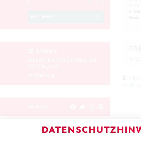
0304
E-Mai
BUCHEN
Web:
PR
LINKS
14 Eu
WEBSITE STAATSTHEATER
COTTBUS
TICKETS
Ein Se
Ausflü
TEILEN AUF
DATENSCHUTZHINW
ZURÜCK