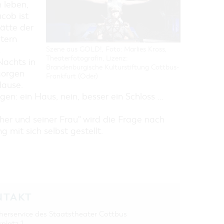
h leben,
acob ist
hätte der
ltern
Szene aus GOLD!, Foto: Marlies Kross,
s
Theaterfotografin, Lizenz:
Nachts in
Brandenburgische Kulturstiftung Cottbus-
Morgen
Frankfurt (Oder)
Hause.
n: ein Haus, nein, besser ein Schloss ...
r und seiner Frau" wird die Frage nach
mit sich selbst gestellt.
NTAKT
herservice des Staatstheater Cottbus
rplatz 1