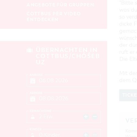
"Bitte 
ANGEBOTE FÜR GRUPPEN
was du 
COTTBUS PER VIDEO
so verd
ENTDECKEN
dicke F
gemach
wünsche
der dü
ÜBERNACHTEN IN
ruft e
COTTBUS/CHÓŚEB
Die Elt
UZ
Mit de
ANREISE
dem Qu
ABREISE
TICK
ERWACHSENE
2 Erw.
VE
KINDER
Kamm
0 Kinder
Werne