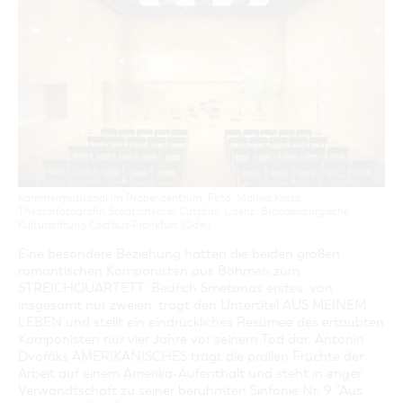
GASTRONOMIE
BAUMKUCHENFRAU
WANDERTOUREN
COTTBUS PER VIDEO ENTDECKEN
FREIZEIT UND KULTUR
CARAVANSTELLPLÄTZE
SERVICE & KONTAKT
EINKAUFEN, PARKEN UND COTTBUSER
SORBEN & WENDEN
KANUTOUREN
Anreise, Info, Souvenirs, Gutscheine
ÜBERNACHTUNGEN FÜR FAMILIEN
GESCHENKGUTSCHEIN
LAUSITZ FESTIVAL 2026 IN COTTBUS
TOURISTINFORMATION
DER PERFEKTE TAG
EINKAUFEN
HEIRATEN IN COTTBUS
COTTBUSER BILDERGALERIE
COTTBUS VON OBEN (FOTOS)
PARKMÖGLICHKEITEN
OPENART LAUSITZ BIENNALE 2026 IN COTTBUS
INFOMATERIAL
COTTBUS VON OBEN (KURZVIDEOS)
WOCHENMÄRKTE
"WEG DES HANDWERKS" - DIE ZUNFTZEICHEN
LADEMÖGLICHKEITEN FÜR E-BIKES
COTTBUSER GESCHENKGUTSCHEIN
GUTSCHEINE
Kammermusiksaal im Probenzentrum, Foto: Marlies Kross,
SOUVENIRS
Theaterfotografin Staatstheater Cottbus, Lizenz: Brandenburgische
Kulturstiftung Cottbus-Frankfurt (Oder)
COTTBUS BARRIEREFREI
Eine besondere Beziehung hatten die beiden großen
ÖFFENTLICHE TOILETTEN
romantischen Komponisten aus Böhmen zum
NACHHALTIGKEIT - WIR SIND DABEI!
STREICHQUARTETT: Bedřich Smetanas erstes, von
insgesamt nur zweien, trägt den Untertitel AUS MEINEM
LEBEN und stellt ein eindrückliches Resümee des ertaubten
Komponisten nur vier Jahre vor seinem Tod dar. Antonín
Dvořáks AMERIKANISCHES trägt die prallen Früchte der
Arbeit auf einem Amerika-Aufenthalt und steht in enger
Verwandtschaft zu seiner berühmten Sinfonie Nr. 9 "Aus