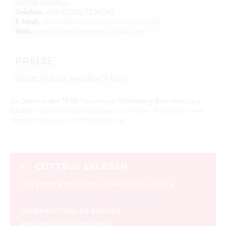
03046 Cottbus
Telefon:
+49 (0)355/7824242
E-Mail:
service@staatstheater-cottbus.de
Web:
www.staatstheater-cottbus.de
PREISE
Eintritt 15 Euro, ermäßigt 11 Euro
Ein Service der TMB Tourismus-Marketing Brandenburg
GmbH:
Weitere Informationen zu Reisen, Ausflügen und
Veranstaltungen in Brandenburg
.
COTTBUS ERLEBEN
COTTBUSER VERANSTALTUNGSHIGHLIGHTS
COTTBUSER VERANSTALTUNGSKALENDER
ÜBERNACHTUNGEN BUCHEN
ANGEBOTE FÜR GRUPPEN