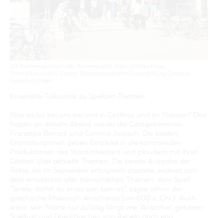
GASTRONOMIE
BAUMKUCHENFRAU
WANDERTOUREN
COTTBUS PER VIDEO ENTDECKEN
FREIZEIT UND KULTUR
CARAVANSTELLPLÄTZE
SERVICE & KONTAKT
EINKAUFEN, PARKEN UND COTTBUSER
SORBEN & WENDEN
KANUTOUREN
Anreise, Info, Souvenirs, Gutscheine
ÜBERNACHTUNGEN FÜR FAMILIEN
GESCHENKGUTSCHEIN
LAUSITZ FESTIVAL 2026 IN COTTBUS
TOURISTINFORMATION
DER PERFEKTE TAG
EINKAUFEN
HEIRATEN IN COTTBUS
COTTBUSER BILDERGALERIE
COTTBUS VON OBEN (FOTOS)
PARKMÖGLICHKEITEN
OPENART LAUSITZ BIENNALE 2026 IN COTTBUS
INFOMATERIAL
Die Kammerbühne in der Wernerstraße, Foto: Marlies Kross,
COTTBUS VON OBEN (KURZVIDEOS)
WOCHENMÄRKTE
Theaterfotografin, Lizenz: Brandenburgische Kulturstiftung Cottbus-
"WEG DES HANDWERKS" - DIE ZUNFTZEICHEN
LADEMÖGLICHKEITEN FÜR E-BIKES
Frankfurt (Oder)
COTTBUSER GESCHENKGUTSCHEIN
GUTSCHEINE
Ensemble-Talkrunde zu Spielzeit-Themen
SOUVENIRS
Was ist los bei uns bei und in Cottbus und im Theater? Das
fragen an diesem Abend wieder die Gastgeberinnen
COTTBUS BARRIEREFREI
Franziska Benack und Corinna Jarosch. Die beiden
ÖFFENTLICHE TOILETTEN
Dramaturginnen geben Einblicke in die kommenden
Produktionen des Staatstheaters und plaudern mit ihren
NACHHALTIGKEIT - WIR SIND DABEI!
Gästen über aktuelle Themen. Die zweite Ausgabe der
Reihe, die im September erfolgreich startete, widmet sich
dem ernstesten aller menschlichen Themen: dem Spiel!
"Spiele, damit du ernst sein kannst", sagte schon der
griechische Philosoph Anacharsis (um 600 v. Chr.). Auch
wenn sein Name nur zufällig klingt wie "Anarchie", gehören
Spiellust und Durchbrechen von Regeln doch eng