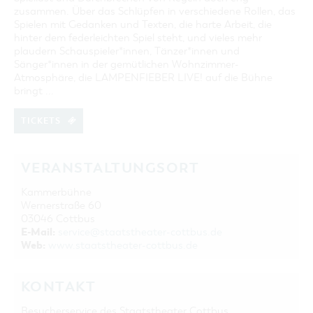
zusammen. Über das Schlüpfen in verschiedene Rollen, das
Spielen mit Gedanken und Texten, die harte Arbeit, die
hinter dem federleichten Spiel steht, und vieles mehr
plaudern Schauspieler*innen, Tänzer*innen und
Sänger*innen in der gemütlichen Wohnzimmer-
Atmosphäre, die LAMPENFIEBER LIVE! auf die Bühne
bringt ...
TICKETS
VERANSTALTUNGSORT
Kammerbühne
Wernerstraße 60
03046 Cottbus
E-Mail:
service@staatstheater-cottbus.de
Web:
www.staatstheater-cottbus.de
KONTAKT
Besucherservice des Staatstheater Cottbus