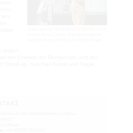
ohlen
erten
rsen
ein
Szene aus MÜNCHHAUSEN REMIX, Foto:
 dabei
Marlies Kross, Lizenz: Brandenburgische
Kulturstiftung Cottbus-Frankfurt (Oder)
 zeigen
n der Eitelkeit der Rampensau und der
d Stand-up, zwischen Komik und Tragik.
NTAKT
herservice des Staatstheater Cottbus
rplatz 1
 Cottbus
n:
+49 (0)355/7824242