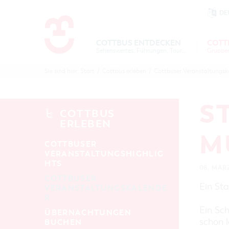
DE
Um Einstellungen zur Barrierefre
COTTBUS ENTDECKEN
COTT
Sehenswertes, Führungen, Tourentipps
COTTBU
COTTB
Sie sind hier:
Start
/
Cottbus erleben
/
Cottbuser Veranstaltungsk
ENTDECK
ERLEBE
B
S
COTTBUS
ERLEBEN
M
COTTBUSER
VERANSTALTUNGSHIGHLIG
HTS
08. MÄR
COTTBUSER
Ein St
VERANSTALTUNGSKALENDE
R
Ein Sch
ÜBERNACHTUNGEN
schon l
BUCHEN