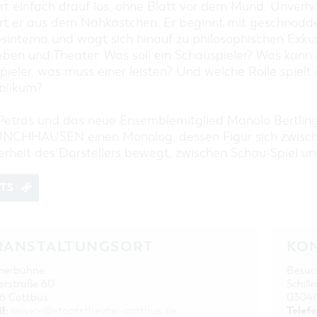
EINKAUFEN, PARKEN UND
rt einfach drauf los, ohne Blatt vor dem Mund. Unverh
COTTBUSER GESCHENKGUTSCHEIN
rt er aus dem Nähkästchen. Er beginnt mit geschnodd
bsinterna und wagt sich hinauf zu philosophischen Exku
EINKAUFEN
eben und Theater. Was soll ein Schauspieler? Was kann 
PARKMÖGLICHKEITEN
ieler, was muss einer leisten? Und welche Rolle spielt
WOCHENMÄRKTE
blikum?
COTTBUSER GESCHENKGUTSCHEIN
Petras und das neue Ensemblemitglied Manolo Bertling
DER PERFEKTE TAG
NCHHAUSEN einen Monolog, dessen Figur sich zwische
COTTBUS VON OBEN (FOTOS)
erheit des Darstellers bewegt, zwischen Schau-Spiel un
COTTBUS VON OBEN
(KURZVIDEOS)
ETS
RANSTALTUNGSORT
KO
erbühne
Besuc
rstraße 60
Schille
6 Cottbus
03046
l:
Telefo
service@staatstheater-cottbus.de