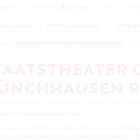
UTSCH
FOLGE UNS AUF
START
COTTBU
fu
iheit vornehmen zu können wird die Berechtigung für
BUS ERLEBEN
COTTBUS BESONDERS
COTTBUS 
Gruppen, Übernachten, Events …
Einstellungen benötigt.
Ostsee, Postkutscher und mehr...
S
US
COTTBUS
COTTBUS FÜR
SERVICE &
COTTBUSER
INTERAKTIVE KARTE
DER COTTBUSER OSTS
STAATSTHEATER COTTBUS: MÜNCHHAUSEN REMIX
alender
/
VERANSTALTUNGSHIGHLIGHTS
EN
N
ESONDERS
KONTAKT
FAMILIEN
FÜHRUNGEN FÜR JEDERMANN
DER COTTBUSER POST
COOKIE-EINSTELLUNGEN
COTTBUSER
DIE BAUMKUCHENFR
TOURENTIPPS, ARCHITEKTURPFAD
TAATSTHEATER 
VERANSTALTUNGSKALENDER
& PÜCKLERTICKET
SORBEN & WENDEN
ÜBERNACHTUNGEN BUCHEN
LAUSITZ FESTIVAL 202
ARCHITEKTURPFAD
ÜNCHHAUSEN R
COTTBUS
UNTERKÜNFTE
RADTOUREN
HEIRATEN IN COTTBU
CARAVANSTELLPLÄTZE
WANDERTOUREN
ANGEBOTE FÜR GRUPPEN
OPENART LAUSITZ BI
Z 2023
19:30 UHR
KAMMERBÜHNE
THEATER / TANZ / KABA
KANUTOUREN
IN COTTBUS
COTTBUS PER VIDEO ENTDECKEN
GRÜNES COTTBUS
and Up Format von Armin Petras
"WEG DES HANDWERKS"
MUSEEN, GALERIEN, KULTUR
ZUNFTZEICHEN
auspieler auf der Bühne. Allein. Wartet auf den Kollege
GASTRONOMIE
ängst da sein sollte. Aber nicht kommt. So beginnt er fü