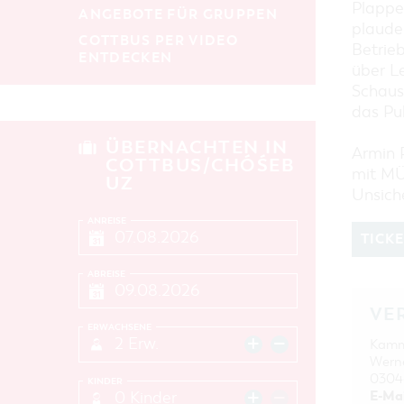
Plappe
ANGEBOTE FÜR GRUPPEN
plaude
COTTBUS PER VIDEO
Betrie
ENTDECKEN
über L
Schausp
das Pu
ÜBERNACHTEN IN
Armin 
COTTBUS/CHÓŚEB
mit MÜ
UZ
Unsich
ANREISE
TICK
ABREISE
VE
ERWACHSENE
2 Erw.
Kamm
Werne
0304
KINDER
E-Mai
0 Kinder