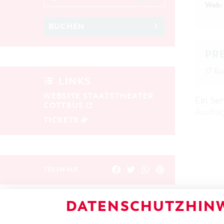
Web:
BUCHEN
PR
17 Eu
LINKS
WEBSITE STAATSTHEATER
Ein Se
COTTBUS
Ausflü
TICKETS
TEILEN AUF
DATENSCHUTZHINW
ZURÜCK