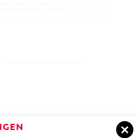
:
service@staatstheater-cottbus.de
www.staatstheater-cottbus.de
H:
Weitere Informationen zu Reisen,
NGEN