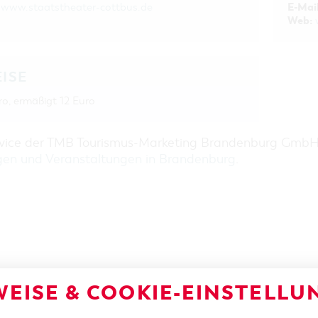
E-Mail
www.staatstheater-cottbus.de
Web:
EISE
ro, ermäßigt 12 Euro
rvice der TMB Tourismus-Marketing Brandenburg Gmb
gen und Veranstaltungen in Brandenburg
.
EISE & COOKIE-EINSTELLU