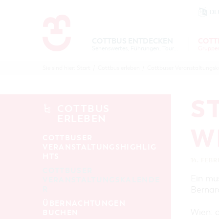
DE
Um Einstellungen zur Barrierefre
COTTBUS ENTDECKEN
COTT
Sehenswertes, Führungen, Tourentipps
COTTBU
COTTB
Sie sind hier:
Start
/
Cottbus erleben
/
Cottbuser Veranstaltungsk
ENTDECK
ERLEBE
B
S
COTTBUS
ERLEBEN
W
COTTBUSER
VERANSTALTUNGSHIGHLIG
HTS
14. FEB
COTTBUSER
Ein mu
VERANSTALTUNGSKALENDE
R
Bernar
ÜBERNACHTUNGEN
Wien: d
BUCHEN