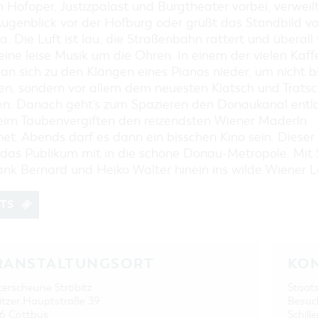
EINKAUFEN, PARKEN UND
Hofoper, Justizpalast und Burgtheater vorbei, verweilt
COTTBUSER GESCHENKGUTSCHEIN
Augenblick vor der Hofburg oder grüßt das Standbild v
a. Die Luft ist lau, die Straßenbahn rattert und überall
EINKAUFEN
eine leise Musik um die Ohren. In einem der vielen Kaf
PARKMÖGLICHKEITEN
an sich zu den Klängen eines Pianos nieder, um nicht b
WOCHENMÄRKTE
en, sondern vor allem dem neuesten Klatsch und Tratsc
COTTBUSER GESCHENKGUTSCHEIN
en. Danach geht’s zum Spazieren den Donaukanal entl
im Taubenvergiften den reizendsten Wiener Maderln
DER PERFEKTE TAG
et. Abends darf es dann ein bisschen Kino sein. Dieser
COTTBUS VON OBEN (FOTOS)
das Publikum mit in die schöne Donau-Metropole. Mit 
COTTBUS VON OBEN
ank Bernard und Heiko Walter hinein ins wilde Wiener Le
(KURZVIDEOS)
ETS
RANSTALTUNGSORT
KO
erscheune Ströbitz
Staat
itzer Hauptstraße 39
Besuc
6 Cottbus
Schille