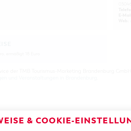
03046
Telefo
E-Mail
Web:
EISE
ro, ermäßigt 18 Euro
rvice der TMB Tourismus-Marketing Brandenburg Gmb
gen und Veranstaltungen in Brandenburg
.
EISE & COOKIE-EINSTELLU