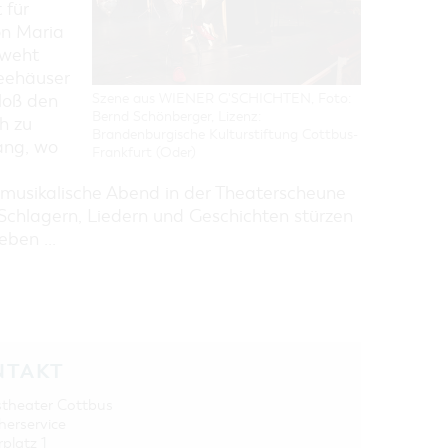
 für
on Maria
 weht
feehäuser
loß den
Szene aus WIENER G'SCHICHTEN, Foto:
Bernd Schönberger, Lizenz:
h zu
Brandenburgische Kulturstiftung Cottbus-
ang, wo
Frankfurt (Oder)
 musikalische Abend in der Theaterscheune
Schlagern, Liedern und Geschichten stürzen
ben ...
NTAKT
stheater Cottbus
herservice
rplatz 1