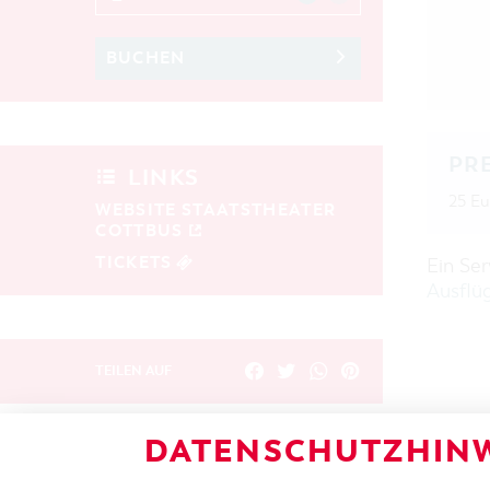
BUCHEN
PR
LINKS
25 Eu
WEBSITE STAATSTHEATER
COTTBUS
TICKETS
Ein Se
Ausflü
TEILEN AUF
DATENSCHUTZHINW
ZURÜCK