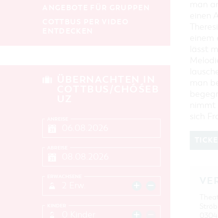
man an 
ANGEBOTE FÜR GRUPPEN
einen 
COTTBUS PER VIDEO
Theresi
ENTDECKEN
einem 
lässt m
Melodi
lausch
ÜBERNACHTEN IN
man be
COTTBUS/CHÓŚEB
begegn
UZ
nimmt 
sich Fr
ANREISE
TICK
ABREISE
ERWACHSENE
VE
2 Erw.
Theat
Ströb
KINDER
0 Kinder
0304