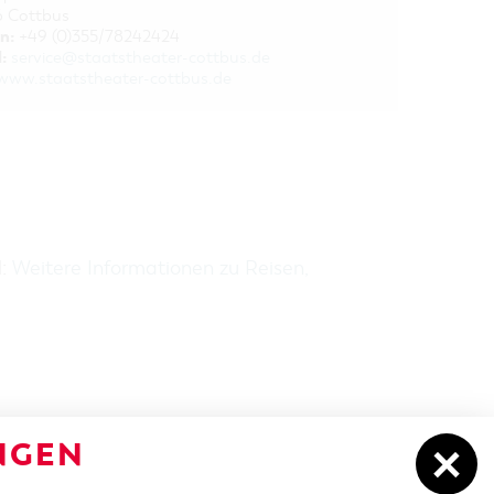
 Cottbus
n:
+49 (0)355/78242424
:
service@staatstheater-cottbus.de
www.staatstheater-cottbus.de
H:
Weitere Informationen zu Reisen,
NGEN