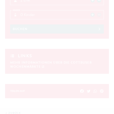
2 Erw.
KINDER
0 Kinder
BUCHEN
LINKS
MEHR INFORMATIONEN ÜBER DIE COTTBUSER
WOCHENMÄRKTE
TEILEN AUF
ZURÜCK