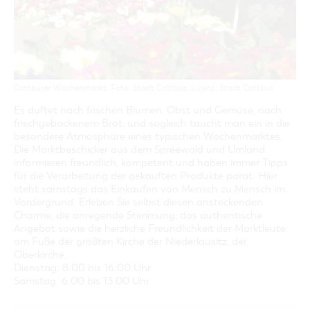
GASTRONOMIE
BAUMKUCHENFRAU
WANDERTOUREN
COTTBUS PER VIDEO ENTDECKEN
FREIZEIT UND KULTUR
CARAVANSTELLPLÄTZE
SERVICE & KONTAKT
EINKAUFEN, PARKEN UND COTTBUSER
SORBEN & WENDEN
KANUTOUREN
Anreise, Info, Souvenirs, Gutscheine
ÜBERNACHTUNGEN FÜR FAMILIEN
GESCHENKGUTSCHEIN
LAUSITZ FESTIVAL 2026 IN COTTBUS
TOURISTINFORMATION
DER PERFEKTE TAG
EINKAUFEN
HEIRATEN IN COTTBUS
COTTBUSER BILDERGALERIE
COTTBUS VON OBEN (FOTOS)
PARKMÖGLICHKEITEN
OPENART LAUSITZ BIENNALE 2026 IN COTTBUS
Cottbuser Wochenmarkt, Foto: Stadt Cottbus, Lizenz: Stadt Cottbus
INFOMATERIAL
COTTBUS VON OBEN (KURZVIDEOS)
WOCHENMÄRKTE
"WEG DES HANDWERKS" - DIE ZUNFTZEICHEN
Es duftet nach frischen Blumen, Obst und Gemüse, nach
LADEMÖGLICHKEITEN FÜR E-BIKES
frischgebackenem Brot, und sogleich taucht man ein in die
COTTBUSER GESCHENKGUTSCHEIN
besondere Atmosphäre eines typischen Wochenmarktes.
GUTSCHEINE
Die Marktbeschicker aus dem Spreewald und Umland
SOUVENIRS
informieren freundlich, kompetent und haben immer Tipps
für die Verarbeitung der gekauften Produkte parat. Hier
COTTBUS BARRIEREFREI
steht samstags das Einkaufen von Mensch zu Mensch im
ÖFFENTLICHE TOILETTEN
Vordergrund. Erleben Sie selbst diesen ansteckenden
Charme, die anregende Stimmung, das authentische
NACHHALTIGKEIT - WIR SIND DABEI!
Angebot sowie die herzliche Freundlichkeit der Marktleute
am Fuße der größten Kirche der Niederlausitz, der
Oberkirche.
Dienstag: 8.00 bis 16.00 Uhr
Samstag: 6.00 bis 13.00 Uhr