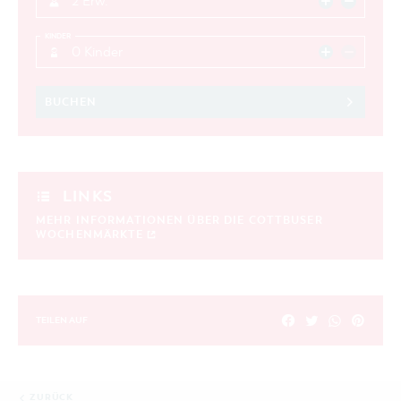
2 Erw.
KINDER
0 Kinder
BUCHEN
LINKS
MEHR INFORMATIONEN ÜBER DIE COTTBUSER
WOCHENMÄRKTE
TEILEN AUF
ZURÜCK