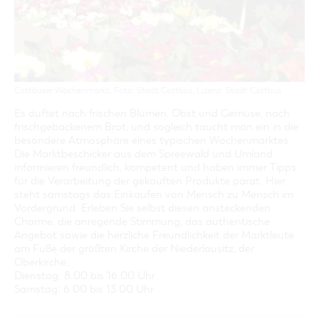
GASTRONOMIE
BAUMKUCHENFRAU
WANDERTOUREN
COTTBUS PER VIDEO ENTDECKEN
FREIZEIT UND KULTUR
CARAVANSTELLPLÄTZE
SERVICE & KONTAKT
EINKAUFEN, PARKEN UND COTTBUSER
SORBEN & WENDEN
KANUTOUREN
Anreise, Info, Souvenirs, Gutscheine
ÜBERNACHTUNGEN FÜR FAMILIEN
GESCHENKGUTSCHEIN
LAUSITZ FESTIVAL 2026 IN COTTBUS
TOURISTINFORMATION
DER PERFEKTE TAG
EINKAUFEN
HEIRATEN IN COTTBUS
COTTBUSER BILDERGALERIE
COTTBUS VON OBEN (FOTOS)
PARKMÖGLICHKEITEN
OPENART LAUSITZ BIENNALE 2026 IN COTTBUS
Cottbuser Wochenmarkt, Foto: Stadt Cottbus, Lizenz: Stadt Cottbus
INFOMATERIAL
COTTBUS VON OBEN (KURZVIDEOS)
WOCHENMÄRKTE
"WEG DES HANDWERKS" - DIE ZUNFTZEICHEN
Es duftet nach frischen Blumen, Obst und Gemüse, nach
LADEMÖGLICHKEITEN FÜR E-BIKES
frischgebackenem Brot, und sogleich taucht man ein in die
COTTBUSER GESCHENKGUTSCHEIN
besondere Atmosphäre eines typischen Wochenmarktes.
GUTSCHEINE
Die Marktbeschicker aus dem Spreewald und Umland
SOUVENIRS
informieren freundlich, kompetent und haben immer Tipps
für die Verarbeitung der gekauften Produkte parat. Hier
COTTBUS BARRIEREFREI
steht samstags das Einkaufen von Mensch zu Mensch im
ÖFFENTLICHE TOILETTEN
Vordergrund. Erleben Sie selbst diesen ansteckenden
Charme, die anregende Stimmung, das authentische
NACHHALTIGKEIT - WIR SIND DABEI!
Angebot sowie die herzliche Freundlichkeit der Marktleute
am Fuße der größten Kirche der Niederlausitz, der
Oberkirche.
Dienstag: 8.00 bis 16.00 Uhr
Samstag: 6.00 bis 13.00 Uhr