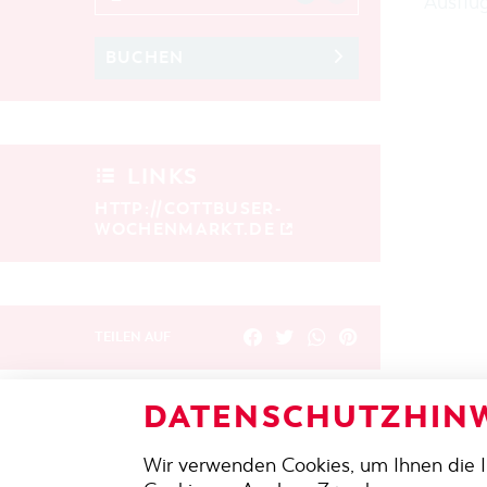
Ausflü
BUCHEN
LINKS
HTTP://COTTBUSER-
WOCHENMARKT.DE
TEILEN AUF
DATENSCHUTZHINW
ZURÜCK
Wir verwenden Cookies, um Ihnen die 