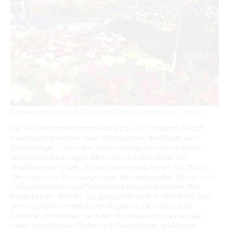
GASTRONOMIE
BAUMKUCHENFRAU
WANDERTOUREN
COTTBUS PER VIDEO ENTDECKEN
FREIZEIT UND KULTUR
CARAVANSTELLPLÄTZE
SERVICE & KONTAKT
EINKAUFEN, PARKEN UND COTTBUSER
SORBEN & WENDEN
KANUTOUREN
Anreise, Info, Souvenirs, Gutscheine
ÜBERNACHTUNGEN FÜR FAMILIEN
GESCHENKGUTSCHEIN
LAUSITZ FESTIVAL 2026 IN COTTBUS
TOURISTINFORMATION
DER PERFEKTE TAG
EINKAUFEN
HEIRATEN IN COTTBUS
COTTBUSER BILDERGALERIE
COTTBUS VON OBEN (FOTOS)
PARKMÖGLICHKEITEN
OPENART LAUSITZ BIENNALE 2026 IN COTTBUS
INFOMATERIAL
COTTBUS VON OBEN (KURZVIDEOS)
WOCHENMÄRKTE
"WEG DES HANDWERKS" - DIE ZUNFTZEICHEN
LADEMÖGLICHKEITEN FÜR E-BIKES
COTTBUSER GESCHENKGUTSCHEIN
GUTSCHEINE
Cottbuser Wochenmarkt, Foto: Stadt Cottbus, Lizenz: Stadt Cottbus
SOUVENIRS
Der Wochenmarkt mit seinen bis zu 40 Händlern findet
COTTBUS BARRIEREFREI
traditionell zwischen dem Wahrzeichen der Stadt, dem
ÖFFENTLICHE TOILETTEN
Spremberger Turm; dem einst wichtigsten Handelsplatz,
dem heute lebendigen Altmarkt und dem Platz am
NACHHALTIGKEIT - WIR SIND DABEI!
Stadtbrunnen statt. Jeden Donnerstag bieten bis 18:00
Uhr heimische Gemüsegärtner, Blumenhändler, Wurst- und
Geflügelanbieter und Stände mit Haushaltswaren ihre
Produkte an. Wählen Sie genüsslich und in aller Ruhe aus
dem üppigen, erntefrischen Angebot der heimischen
Anbieter und lassen Sie Ihren Marktbesuch in einem der
vielen gemütlichen Cafés und Restaurants ausklingen.