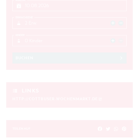
ABREISE
ERWACHSENE
2 Erw.
KINDER
0 Kinder
BUCHEN
LINKS
HTTP://COTTBUSER-WOCHENMARKT.DE
TEILEN AUF