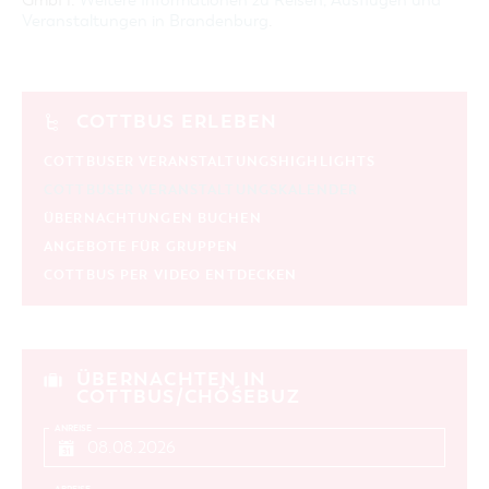
GmbH:
Weitere Informationen zu Reisen, Ausflügen und
Veranstaltungen in Brandenburg
.
COTTBUS ERLEBEN
COTTBUSER VERANSTALTUNGSHIGHLIGHTS
COTTBUSER VERANSTALTUNGSKALENDER
ÜBERNACHTUNGEN BUCHEN
ANGEBOTE FÜR GRUPPEN
COTTBUS PER VIDEO ENTDECKEN
ÜBERNACHTEN IN
COTTBUS/CHÓŚEBUZ
ANREISE